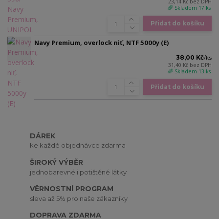
23,14 Kč
bez DPH
🌈 Skladem 17 ks
Přidat do košíku
Navy Premium, overlock niť, NTF 5000y (E)
38,00 Kč
/
ks
31,40 Kč
bez DPH
🌈 Skladem 13 ks
Přidat do košíku
DÁREK
ke každé objednávce zdarma
ŠIROKÝ VÝBĚR
jednobarevné i potištěné látky
VĚRNOSTNÍ PROGRAM
sleva až 5% pro naše zákazníky
DOPRAVA ZDARMA