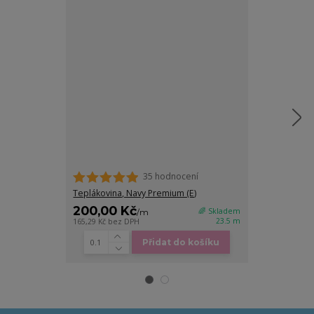
35 hodnocení
Teplákovina, Navy Premium (E)
Úplet, Navy P
200,00 Kč
190,00 K
🌈 Skladem
/
m
23.5 m
165,29 Kč
bez DPH
157,02 Kč
bez D
Přidat do košíku