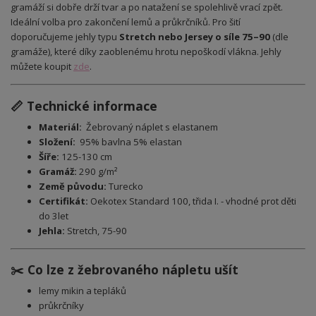
gramáží si dobře drží tvar a po natažení se spolehlivě vrací zpět.
Ideální volba pro zakončení lemů a průkrčníků. Pro šití
doporučujeme jehly typu
Stretch nebo Jersey o síle 75–90
(dle
gramáže), které díky zaoblenému hrotu nepoškodí vlákna. Jehly
můžete koupit
zde
.
📏 Technické informace
Materiál:
Žebrovaný náplet
s elastanem
Složení:
95% bavlna 5% elastan
Šíře:
125-130 cm
Gramáž:
290 g/m²
Země původu:
Turecko
Certifikát:
Oekotex Standard 100, třida I. - vhodné prot děti
do 3let
Jehla:
Stretch, 75-90
✂️ Co lze z žebrovaného nápletu ušít
lemy mikin a tepláků
průkrčníky