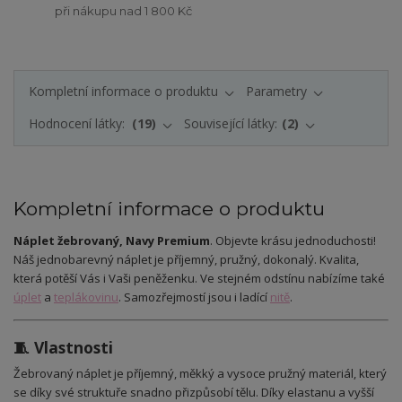
při nákupu nad 1 800 Kč
Kompletní informace o produktu
Parametry
Hodnocení látky:
19
Související látky:
2
Kompletní informace o produktu
Náplet žebrovaný, Navy Premium
. Objevte krásu jednoduchosti!
Náš jednobarevný náplet je příjemný, pružný, dokonalý. Kvalita,
která potěší Vás i Vaši peněženku. Ve stejném odstínu nabízíme také
úplet
a
teplákovinu
. Samozřejmostí jsou i ladící
nitě
.
🧵 Vlastnosti
Žebrovaný náplet je příjemný, měkký a vysoce pružný materiál, který
se díky své struktuře snadno přizpůsobí tělu. Díky elastanu a vyšší