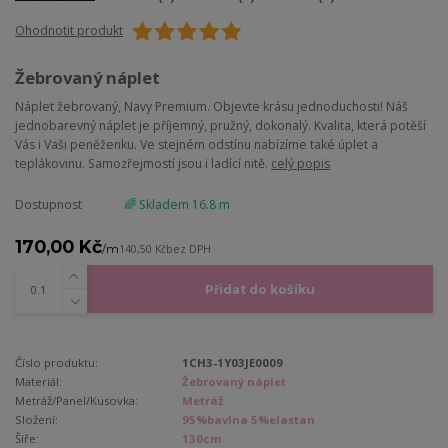
Ohodnotit produkt
Žebrovaný náplet
Náplet žebrovaný, Navy Premium. Objevte krásu jednoduchosti! Náš
jednobarevný náplet je příjemný, pružný, dokonalý. Kvalita, která potěší
Vás i Vaši peněženku. Ve stejném odstínu nabízíme také úplet a
teplákovinu. Samozřejmostí jsou i ladící nitě.
celý popis
Dostupnost
🌈 Skladem 16.8 m
170,00 Kč
/
m
140,50 Kč
bez DPH
Přidat do košíku
Číslo produktu:
1CH3-1Y03JE0009
Materiál:
Žebrovaný náplet
Metráž/Panel/Kusovka:
Metráž
Složení:
95%bavlna 5%elastan
Šíře:
130cm