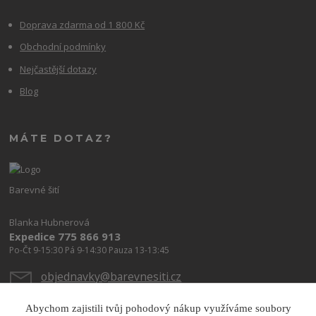
Doprava zdarma od 1 800 Kč
Obchodní podmínky
Nejčastější dotazy
Blog
MÁTE DOTAZ?
Barevné šití
Blanka Hubnerová
Expedice 775 866 913
Po-Čt 9-15:30 Pá 9-14:30 Pauza 13-13:45
objednavky@barevnesiti.cz
Abychom zajistili tvůj pohodový nákup využíváme soubory