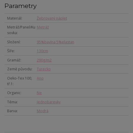
Parametry
Materiál
Žebrovaný náplet
Metráž/Panel/Ku
Metráž
sovka
Složení
95%bavlna 5%elastan
Šíře
130cm
Gramáž
290g/m2
Země původu
Turecko
Oeko-Tex 100,
Ano
tř.1
Organic
Ne
Téma
Jednobarevky
Barva
Modrá