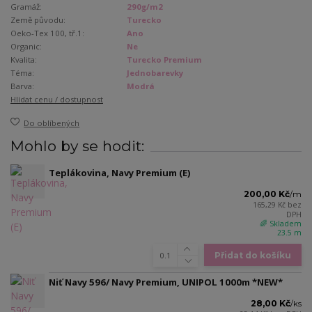
Gramáž:
290g/m2
Země původu:
Turecko
Oeko-Tex 100, tř.1:
Ano
Organic:
Ne
Kvalita:
Turecko Premium
Téma:
Jednobarevky
Barva:
Modrá
Hlídat cenu / dostupnost
Do oblíbených
Mohlo by se hodit:
Teplákovina, Navy Premium (E)
200,00 Kč
/
m
165,29 Kč
bez
DPH
🌈 Skladem
23.5 m
Přidat do košíku
Niť Navy 596/ Navy Premium, UNIPOL 1000m *NEW*
28,00 Kč
/
ks