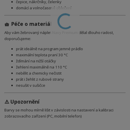
čepice, nákrčníky, čelenky
domácí a volnočasové oblečení
🧺 Péče o materiál
Aby vám žebrovaný
náplet Navy Premium
dělal dlouho radost,
doporučujeme:
prát ideálně na program jemné prádlo
maximální teplota praní 30 °C
ždímání na nižší otáčky
žehlení maximálně na 110 °C
nebělit a chemicky nečistit
prát i žehlit z rubové strany
nesušit v sušičce
⚠️ Upozornění
Barvy se mohou mírně lišit v závislosti na nastavení a kalibraci
zobrazovacího zařízení (PC, mobilní telefon)