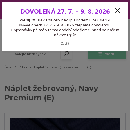
Využij 7% slevu na celý nákup s kódem PRAZDNINY! 💜☀️Ve dnech 27.
DOVOLENÁ 27. 7. – 9. 8. 2026
7. – 9. 8. 2026 čerpáme dovolenou. Objednávky přijaté v tomto období
odešleme ihned po našem návratu.☀️💜
Využij 7% slevu na celý nákup s kódem PRAZDNINY!
Expedice 775 866 913
💜☀️Ve dnech 27. 7. – 9. 8. 2026 čerpáme dovolenou.
CZK
Po-Čt 9-15:30 Pá 9-14:30 Pauza 13-13:45
Objednávky přijaté v tomto období odešleme ihned po našem
návratu.☀️💜
0
0,00 Kč
Zavřít
Menu
Úvod
LÁTKY
Náplet žebrovaný, Navy Premium (E)
Náplet žebrovaný, Navy
Premium (E)