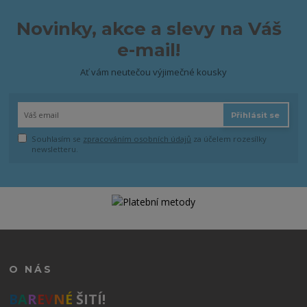
Novinky, akce a slevy na Váš
e-mail!
Ať vám neutečou výjimečné kousky
Přihlásit se
Souhlasím se
zpracováním osobních údajů
za účelem rozesílky
newsletteru.
O NÁS
B
A
R
E
V
N
É
ŠITÍ!