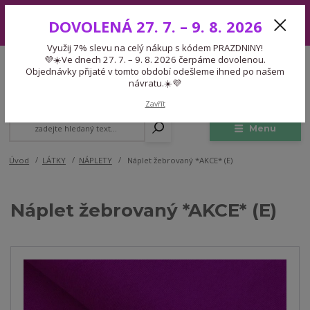
Využij 7% slevu na celý nákup s kódem PRAZDNINY! 💜☀️Ve dnech 27.
DOVOLENÁ 27. 7. – 9. 8. 2026
7. – 9. 8. 2026 čerpáme dovolenou. Objednávky přijaté v tomto období
odešleme ihned po našem návratu.☀️💜
Využij 7% slevu na celý nákup s kódem PRAZDNINY!
Expedice 775 866 913
💜☀️Ve dnech 27. 7. – 9. 8. 2026 čerpáme dovolenou.
CZK
Po-Čt 9-15:30 Pá 9-14:30 Pauza 13-13:45
Objednávky přijaté v tomto období odešleme ihned po našem
návratu.☀️💜
0
0,00 Kč
Zavřít
Menu
Úvod
LÁTKY
NÁPLETY
Náplet žebrovaný *AKCE* (E)
Náplet žebrovaný *AKCE* (E)