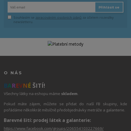
Přihlásit se
Souhlasím se
zpracováním osobních údajů
za účelem rozesílky
newsletteru.
O NÁS
B
A
R
E
V
N
É
ŠITÍ!
Všechny látky na eshopu máme
skladem
.
Pokud máte zájem, můžete se přidat do naší FB skupiny, kde
pořádáme několikrát měsíčně předobjednávky metráže a galanterie.
Barevné šití: prodej látek a galanterie:
https://www.facebook.com/groups/206554103227669/