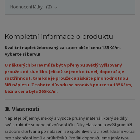
Hodnocení látky:
2
Kompletní informace o produktu
Kvalitní náplet žebrovaný za super akční cenu 135Kč/m.
Vyberte si barvu!
U některých barev může být v přehybu světlý vyšisovaný
proužek od sluníčka. Jelikož se jedná o tunel, doporučuje
roztřihnout, tam kde je proužek a získáte plnohodnotnou
šíři nápletu. Z tohoto důvodu se prodává pouze za 135Kč/m,
běžná cena byla 265Kč/m.
🧵 Vlastnosti
Náplet je příjemný, měkký a vysoce pružný materiál, který se díky
své struktuře snadno přizpůsobí tělu. Díky elastanu a vyšší gramáží
si dobře drží tvar a po natažení se spolehlivě vrací zpět. Ideální volba
pro zakončení lemů a průkrčníků. Pro šití doporučujeme jehly typu