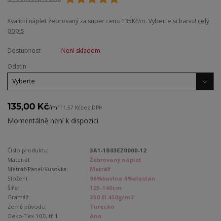
Kvalitní náplet žebrovaný za super cenu 135Kč/m. Vyberte si barvu!
celý
popis
Dostupnost
Není skladem
Odstín
135,00 Kč
/
m
111,57 Kč
bez DPH
Momentálně není k dispozici
Číslo produktu:
3A1-1B03EZ0000-12
Materiál:
Žebrovaný náplet
Metráž/Panel/Kusovka:
Metráž
Složení:
96%bavlna 4%elastan
Šíře:
125-140cm
Gramáž:
350 či 450g/m2
Země původu:
Turecko
Oeko-Tex 100, tř.1:
Ano