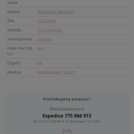
sovka
Složení
96%bavlna 4%elastan
Šíře
125-140cm
Gramáž
350 či 450g/m2
Země původu
Turecko
Oeko-Tex 100,
Ano
tř.1
Organic
Ne
Kolekce
Jednobarevky *AKCE*
Potřebujete pomoci?
Blanka Hubnerová
Expedice 775 866 913
Po-Čt 9-15:30 Pá 9-14:30 Pauza 13-13:45