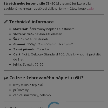
Stretch nebo Jersey o síle 75–90
(dle gramáže), které díky
zaoblenému hrotu nepoškodí vlákna. Jehly můžete koupit
zde
.
📏 Technické informace
Materiál:
Žebrovaný náplet
s elastanem
Složení:
96% bavlna 4% elastan
Šíře:
125-140cm (tunel)
Gramáž:
350g/m2 či 450g/m² +/- 20g/m2
Země původu:
Turecko
Certifikát:
Oekotex Standard 100, třida I. - vhodné prot děti
do 3let
Jehla:
Stretch, 75-90
✂️ Co lze z žebrovaného nápletu ušít?
lemy mikin a tepláků
průkrčníky
čepice, nákrčníky, čelenky