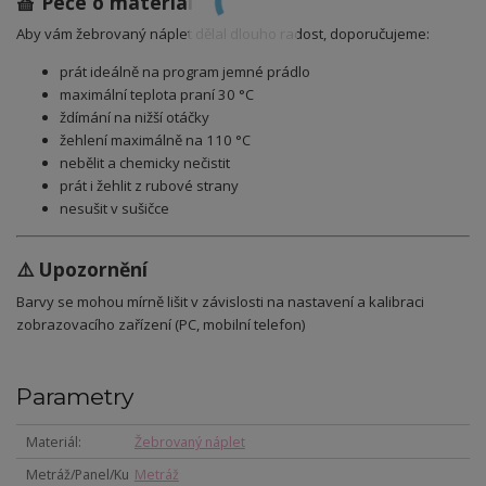
🧺 Péče o materiál
Aby vám žebrovaný
náplet
dělal dlouho radost, doporučujeme:
prát ideálně na program jemné prádlo
maximální teplota praní 30 °C
ždímání na nižší otáčky
žehlení maximálně na 110 °C
nebělit a chemicky nečistit
prát i žehlit z rubové strany
nesušit v sušičce
⚠️ Upozornění
Barvy se mohou mírně lišit v závislosti na nastavení a kalibraci
zobrazovacího zařízení (PC, mobilní telefon)
Parametry
Materiál
Žebrovaný náplet
Metráž/Panel/Ku
Metráž