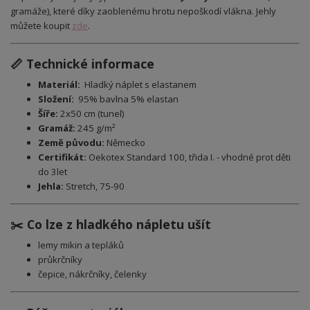
gramáže), které díky zaoblenému hrotu nepoškodí vlákna. Jehly
můžete koupit
zde
.
📏 Technické informace
Materiál:
Hladký náplet
s elastanem
Složení:
95% bavlna 5% elastan
Šíře:
2x50 cm (tunel)
Gramáž:
245 g/m²
Země původu:
Německo
Certifikát:
Oekotex Standard 100, třida I. - vhodné prot děti
do 3let
Jehla:
Stretch, 75-90
✂️ Co lze z hladkého nápletu ušít
lemy mikin a tepláků
průkrčníky
čepice, nákrčníky, čelenky