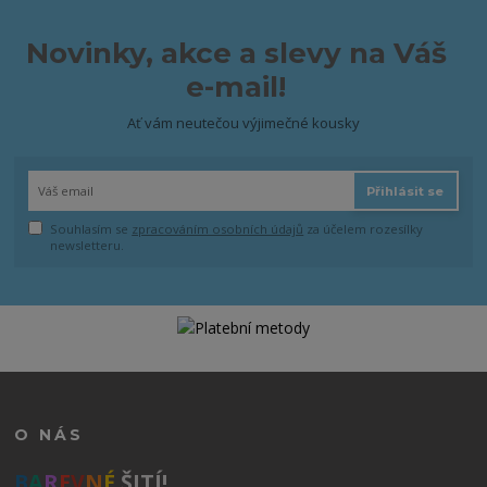
Novinky, akce a slevy na Váš
e-mail!
Ať vám neutečou výjimečné kousky
Přihlásit se
Souhlasím se
zpracováním osobních údajů
za účelem rozesílky
newsletteru.
O NÁS
B
A
R
E
V
N
É
ŠITÍ!