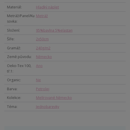
Materiál
Hladký náplet
Metráž/Panel/Ku
Metráž
sovka
Složení
95%bavlna 5%elastan
Šíře
2x50cm
Gramáž
240g/m2
Země původu
Německo
Oeko-Tex 100,
Ano
tř.1
Organic
Ne
Barva
Petrolej
Kolekce
Melírované Německo
Téma
Jednobarevky