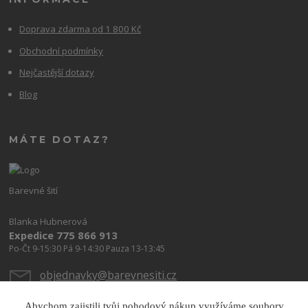
Doprava zdarma od 1 800 Kč
Obchodní podmínky
Nejčastější dotazy
Blog
MÁTE DOTAZ?
Barevné šití
Blanka Hubnerová
Expedice 775 866 913
Po-Čt 9-15:30 Pá 9-14:30 Pauza 13-13:45
objednavky@barevnesiti.cz
Abychom zajistili tvůj pohodový nákup využíváme soubory