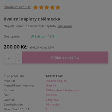
Ohodnotit produkt
Kvalitní náplety z Německa
Největší výběr melírovaných nápletů.
celý popis
Dostupnost
🌈 Skladem 13.3 m
200,00 Kč
/
m
165,29 Kč
bez DPH
Přidat do košíku
Číslo produktu:
1A03M1748
Materiál:
Hladký náplet
Metráž/Panel/Kusovka:
Metráž
Složení:
95%bavlna 5%elastan
Šíře:
2x50cm
Gramáž:
240g/m2
Země původu:
Německo
Oeko-Tex 100, tř.1:
Ano