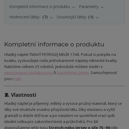
Kompletní informace o produktu
Parametry
Hodnocení látky:
7
Související látky:
1
Kompletní informace o produktu
Hladký náplet TMAVÝ PETROLEJ MELÍR 1748. Pokud si potrpíte na
kvalitu, vyzkoušejte naše jednobarevné náplety německé kvality.
Nabízíme celkem 25 odstínů. Jednoduše můžete sladit i s
nepočesanou teplákovinou
či
bavlněnými úplety
. Samozřejmostí
jsou i
nitě
.
🧵 Vlastnosti
Hladký náplet je příjemný, měkký a vysoce pružný materiál, který se
díky své struktuře snadno přizpůsobí tělu. Díky elastanu a vyšší
gramáží si dobře drží tvar a po natažení se spolehlivě vrací zpět.
Ideální volba pro zakončení lemů a průkrčníků. Pro šití
doporučujeme jehly typu
Stretch nebo Jersey o síle 75–90
(dle