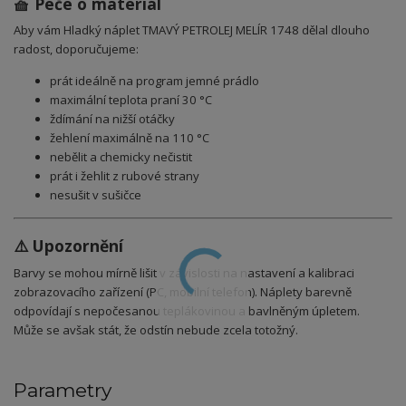
🧺 Péče o materiál
Aby vám Hladký náplet TMAVÝ PETROLEJ MELÍR 1748 dělal dlouho
radost, doporučujeme:
prát ideálně na program jemné prádlo
maximální teplota praní 30 °C
ždímání na nižší otáčky
žehlení maximálně na 110 °C
nebělit a chemicky nečistit
prát i žehlit z rubové strany
nesušit v sušičce
⚠️ Upozornění
Barvy se mohou mírně lišit v závislosti na nastavení a kalibraci
zobrazovacího zařízení (PC, mobilní telefon).
Náplety b
arevně
odpovídají s nepočesanou teplákovinou a bavlněným úpletem.
Může se avšak stát, že odstín nebude zcela totožný.
Parametry