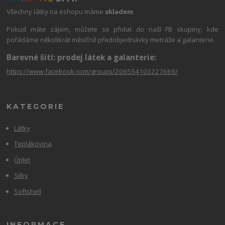
Všechny látky na eshopu máme
skladem
.
Pokud máte zájem, můžete se přidat do naší FB skupiny, kde
pořádáme několikrát měsíčně předobjednávky metráže a galanterie.
Barevné šití: prodej látek a galanterie:
https://www.facebook.com/groups/206554103227669/
KATEGORIE
Látky
Teplákovina
Úplet
Silky
Softshell
INFORMACE