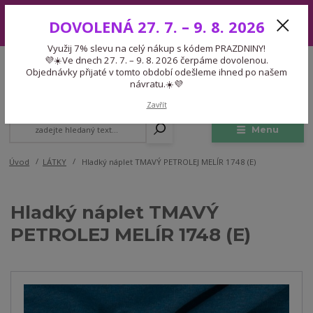
Využij 7% slevu na celý nákup s kódem PRAZDNINY! 💜☀️Ve dnech 27.
DOVOLENÁ 27. 7. – 9. 8. 2026
7. – 9. 8. 2026 čerpáme dovolenou. Objednávky přijaté v tomto období
odešleme ihned po našem návratu.☀️💜
Využij 7% slevu na celý nákup s kódem PRAZDNINY!
Expedice 775 866 913
💜☀️Ve dnech 27. 7. – 9. 8. 2026 čerpáme dovolenou.
CZK
Po-Čt 9-15:30 Pá 9-14:30 Pauza 13-13:45
Objednávky přijaté v tomto období odešleme ihned po našem
návratu.☀️💜
0
0,00 Kč
Zavřít
Menu
Úvod
LÁTKY
Hladký náplet TMAVÝ PETROLEJ MELÍR 1748 (E)
Hladký náplet TMAVÝ
PETROLEJ MELÍR 1748 (E)