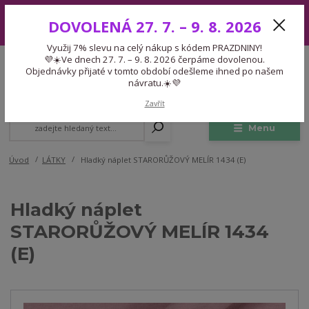
Využij 7% slevu na celý nákup s kódem PRAZDNINY! 💜☀️Ve dnech 27.
DOVOLENÁ 27. 7. – 9. 8. 2026
7. – 9. 8. 2026 čerpáme dovolenou. Objednávky přijaté v tomto období
odešleme ihned po našem návratu.☀️💜
Využij 7% slevu na celý nákup s kódem PRAZDNINY!
Expedice 775 866 913
💜☀️Ve dnech 27. 7. – 9. 8. 2026 čerpáme dovolenou.
CZK
Po-Čt 9-15:30 Pá 9-14:30 Pauza 13-13:45
Objednávky přijaté v tomto období odešleme ihned po našem
návratu.☀️💜
0
0,00 Kč
Zavřít
Menu
Úvod
LÁTKY
Hladký náplet STARORŮŽOVÝ MELÍR 1434 (E)
Hladký náplet
STARORŮŽOVÝ MELÍR 1434
(E)