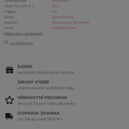
Země původu:
Německo
Oeko-Tex 100, tř.1:
Ano
Organic:
Ne
Barva:
Starorůžová
Kolekce:
Melírované Německo
Téma:
Jednobarevky
Hlídat cenu / dostupnost
Do oblíbených
DÁREK
ke každé objednávce zdarma
ŠIROKÝ VÝBĚR
jednobarevné i potištěné látky
VĚRNOSTNÍ PROGRAM
sleva až 5% pro naše zákazníky
DOPRAVA ZDARMA
při nákupu nad 1 800 Kč