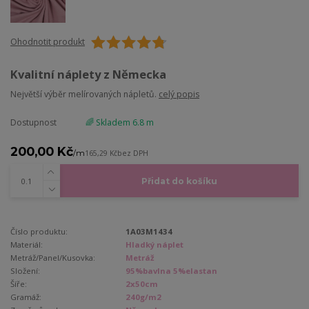
Ohodnotit produkt
Kvalitní náplety z Německa
Největší výběr melírovaných nápletů.
celý popis
Dostupnost
🌈 Skladem 6.8 m
200,00 Kč
/
m
165,29 Kč
bez DPH
Přidat do košíku
Číslo produktu:
1A03M1434
Materiál:
Hladký náplet
Metráž/Panel/Kusovka:
Metráž
Složení:
95%bavlna 5%elastan
Šíře:
2x50cm
Gramáž:
240g/m2