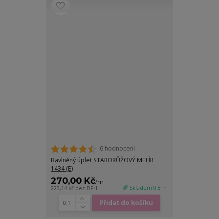
6 hodnocení
Bavlněný úplet STARORŮŽOVÝ MELÍR
1434 (E)
270,00 Kč
/
m
🌈 Skladem 0.8 m
223,14 Kč
bez DPH
Přidat do košíku