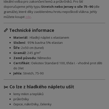
Ideální volba pro zakončení lemů a průkrčníků. Pro šití
doporučujeme jehly typu
Stretch nebo Jersey o síle 75–90
(dle
gramáže), které díky zaoblenému hrotu nepoškodí vlákna. Jehly
můžete koupit
zde
.
📏 Technické informace
Materiál:
Hladký náplet
s elastanem
Složení:
95% bavlna 5% elastan
Šíře:
2x50 cm (tunel)
Gramáž:
245 g/m²
Země původu:
Německo
Certifikát:
Oekotex Standard 100, třida I. - vhodné prot děti
do 3let
Jehla:
Stretch, 75-90
✂️ Co lze z hladkého nápletu ušít
lemy mikin a tepláků
průkrčníky
čepice, nákrčníky, čelenky