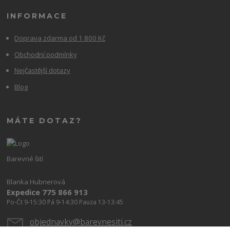
INFORMACE
Doprava zdarma od 1 800 Kč
Obchodní podmínky
Nejčastější dotazy
Blog
MÁTE DOTAZ?
Barevné šití
Blanka Hubnerová
Expedice 775 866 913
Po-Čt 9-15:30 Pá 9-14:30 Pauza 13-13:45
objednavky@barevnesiti.cz