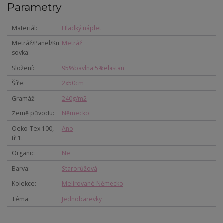
Parametry
Materiál
Hladký náplet
Metráž/Panel/Ku
Metráž
sovka
Složení
95%bavlna 5%elastan
Šíře
2x50cm
Gramáž
240g/m2
Země původu
Německo
Oeko-Tex 100,
Ano
tř.1
Organic
Ne
Barva
Starorůžová
Kolekce
Melírované Německo
Téma
Jednobarevky