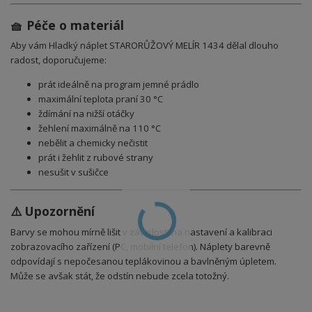
🧺 Péče o materiál
Aby vám Hladký náplet STARORŮŽOVÝ MELÍR 1434 dělal dlouho
radost, doporučujeme:
prát ideálně na program jemné prádlo
maximální teplota praní 30 °C
ždímání na nižší otáčky
žehlení maximálně na 110 °C
nebělit a chemicky nečistit
prát i žehlit z rubové strany
nesušit v sušičce
⚠️ Upozornění
Barvy se mohou mírně lišit v závislosti na nastavení a kalibraci
zobrazovacího zařízení (PC, mobilní telefon).
Náplety b
arevně
odpovídají s nepočesanou teplákovinou a bavlněným úpletem.
Může se avšak stát, že odstín nebude zcela totožný.