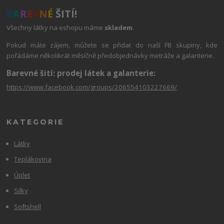
B
A
R
E
V
N
É
ŠITÍ!
Všechny látky na eshopu máme
skladem
.
Pokud máte zájem, můžete se přidat do naší FB skupiny, kde
pořádáme několikrát měsíčně předobjednávky metráže a galanterie.
Barevné šití: prodej látek a galanterie:
https://www.facebook.com/groups/206554103227669/
KATEGORIE
Látky
Teplákovina
Úplet
Silky
Softshell