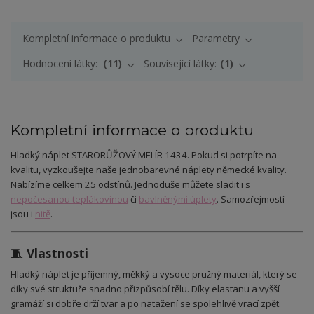
Kompletní informace o produktu
Parametry
Hodnocení látky:
11
Související látky:
1
Kompletní informace o produktu
Hladký náplet STARORŮŽOVÝ MELÍR 1434. Pokud si potrpíte na
kvalitu, vyzkoušejte naše jednobarevné náplety německé kvality.
Nabízíme celkem 25 odstínů. Jednoduše můžete sladit i s
nepočesanou teplákovinou
či
bavlněnými úplety
. Samozřejmostí
jsou i
nitě
.
🧵 Vlastnosti
Hladký náplet je příjemný, měkký a vysoce pružný materiál, který se
díky své struktuře snadno přizpůsobí tělu. Díky elastanu a vyšší
gramáží si dobře drží tvar a po natažení se spolehlivě vrací zpět.