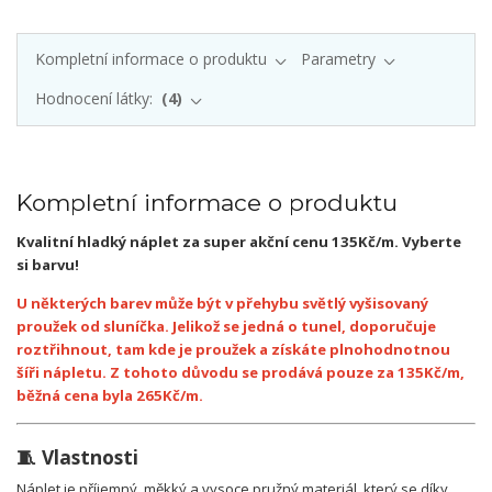
Kompletní informace o produktu
Parametry
Hodnocení látky:
4
Kompletní informace o produktu
Kvalitní hladký náplet za super akční cenu 135Kč/m. Vyberte
si barvu!
U některých barev může být v přehybu světlý vyšisovaný
proužek od sluníčka. Jelikož se jedná o tunel, doporučuje
roztřihnout, tam kde je proužek a získáte plnohodnotnou
šíři nápletu. Z tohoto důvodu se prodává pouze za 135Kč/m,
běžná cena byla 265Kč/m.
🧵 Vlastnosti
Náplet je příjemný, měkký a vysoce pružný materiál, který se díky