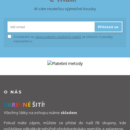
Ať vám neutečou výjimečné kousky
Přihlásit se
Souhlasím se
zpracováním osobních údajů
za účelem rozesílky
newsletteru.
O NÁS
B
A
R
E
V
N
É
ŠITÍ!
Všechny látky na eshopu máme
skladem
.
Pokud máte zájem, můžete se přidat do naší FB skupiny, kde
pořádáme několikrát měsíčně předobjednávky metráže a galanterie.