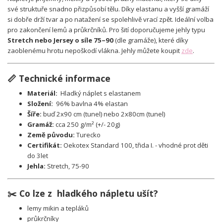
své struktuře snadno přizpůsobí tělu. Díky elastanu a vyšší gramáží
si dobře drží tvar a po natažení se spolehlivě vrací zpět. Ideální volba
pro zakončení lemů a průkrčníků. Pro šití doporučujeme jehly typu
Stretch nebo Jersey o síle 75–90
(dle gramáže), které díky
zaoblenému hrotu nepoškodí vlákna. Jehly můžete koupit
zde
.
📏 Technické informace
Materiál:
Hladký náplet
s elastanem
Složení:
96% bavlna 4% elastan
Šíře:
buď 2x90 cm (tunel) nebo 2x80cm (tunel)
Gramáž:
cca 250 g/m² (+/- 20g)
Země původu:
Turecko
Certifikát:
Oekotex Standard 100, třida I. - vhodné prot děti
do 3let
Jehla:
Stretch, 75-90
✂️ Co lze z hladkého nápletu ušít?
lemy mikin a tepláků
průkrčníky