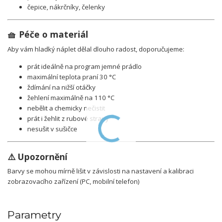
čepice, nákrčníky, čelenky
🧺 Péče o materiál
Aby vám hladký
náplet
dělal dlouho radost, doporučujeme:
prát ideálně na program jemné prádlo
maximální teplota praní 30 °C
ždímání na nižší otáčky
žehlení maximálně na 110 °C
nebělit a chemicky nečistit
prát i žehlit z rubové strany
nesušit v sušičce
⚠️ Upozornění
Barvy se mohou mírně lišit v závislosti na nastavení a kalibraci
zobrazovacího zařízení (PC, mobilní telefon)
Parametry