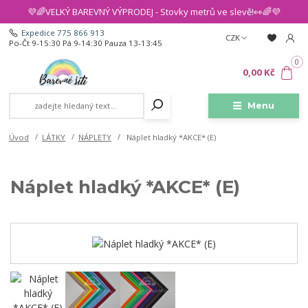
💜🌈VELKÝ BAREVNÝ VÝPRODEJ - Stovky metrů ve slevě!👀🌈💜
Expedice 775 866 913
CZK
Po-Čt 9-15:30 Pá 9-14:30 Pauza 13-13:45
0
0,00 Kč
Menu
Úvod
LÁTKY
NÁPLETY
Náplet hladký *AKCE* (E)
Náplet hladký *AKCE* (E)