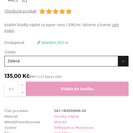
Ohodnotit produkt
Kvalitní hladký náplet za super cenu 135Kč/m. Vyberte si barvu!
celý
popis
Dostupnost
🌈 Skladem 20.5 m
Odstín
135,00 Kč
/
m
111,57 Kč
bez DPH
Přidat do košíku
Číslo produktu:
3A1-1B03E0000-24
Materiál:
Hladký náplet
Metráž/Panel/Kusovka:
Metráž
Složení:
96%bavlna 4%elastan