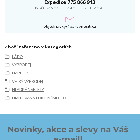
Expedice 775 866 913
Po-Čt 9-15:30 Pá 9-14:30 Pauza 13-13:45
objednavky@barevnesiti.cz
Zboží zařazeno v kategoriích
LÁTKY
VÝPRODEJ
NÁPLETY
VELKÝ VÝPRODEJ
HLADKÉ NÁPLETY
LIMITOVANÁ EDICE NĚMECKO
Novinky, akce a slevy na Váš
e-mail!