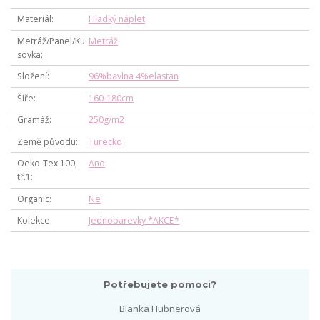
Materiál
Hladký náplet
Metráž/Panel/Ku
Metráž
sovka
Složení
96%bavlna 4%elastan
Šíře
160-180cm
Gramáž
250g/m2
Země původu
Turecko
Oeko-Tex 100,
Ano
tř.1
Organic
Ne
Kolekce
Jednobarevky *AKCE*
Potřebujete pomoci?
Blanka Hubnerová