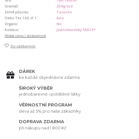
Šíře:
160-180cm
Gramáž:
250g/m2
Země původu:
Turecko
Oeko-Tex 100, tř.1:
Ano
Organic:
Ne
Kolekce:
Jednobarevky *AKCE*
Hlídat cenu / dostupnost
Do oblíbených
DÁREK
ke každé objednávce zdarma
ŠIROKÝ VÝBĚR
jednobarevné i potištěné látky
VĚRNOSTNÍ PROGRAM
sleva až 5% pro naše zákazníky
DOPRAVA ZDARMA
při nákupu nad 1 800 Kč