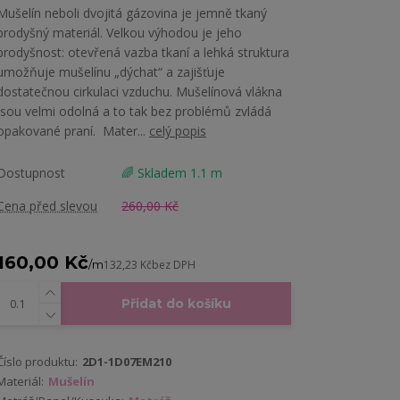
Mušelín neboli dvojitá gázovina je jemně tkaný
prodyšný materiál. Velkou výhodou je jeho
prodyšnost: otevřená vazba tkaní a lehká struktura
umožňuje mušelínu „dýchat“ a zajišťuje
dostatečnou cirkulaci vzduchu. Mušelínová vlákna
jsou velmi odolná a to tak bez problémů zvládá
opakované praní. Mater...
celý popis
Dostupnost
🌈 Skladem 1.1 m
Cena před slevou
260,00 Kč
160,00 Kč
/
m
132,23 Kč
bez DPH
Přidat do košíku
Číslo produktu:
2D1-1D07EM210
Materiál:
Mušelín