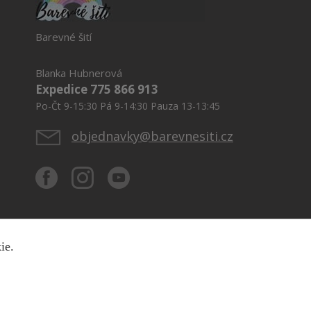
Barevné šití
Blanka Hubnerová
Expedice 775 866 913
Po-Čt 9-15:30 Pá 9-14:30 Pauza 13-13:45
objednavky@barevnesiti.cz
kie.