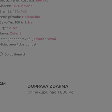
Metráž/Panel/Kusovka:
Metráž
Složení:
100% bavlna
Gramáž:
130g/m2
Země původu:
Holandsko
Oeko-Tex 100, tř.1:
Ne
Organic:
Ne
Barva:
Zelená
Téma/Jednobarevné:
Jednobarevná
Hlídat cenu / dostupnost
Do oblíbených
RAM
DOPRAVA ZDARMA
při nákupu nad 1 800 Kč