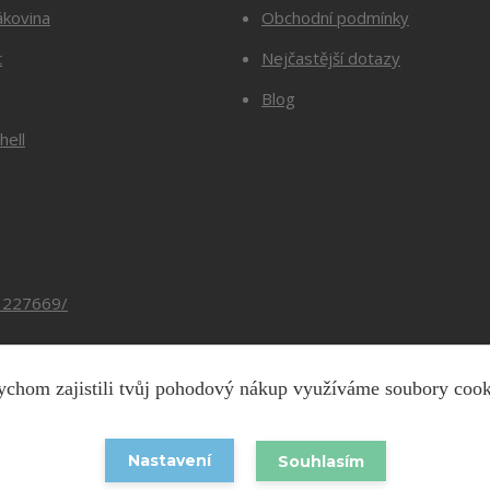
ákovina
Obchodní podmínky
t
Nejčastější dotazy
Blog
hell
3227669/
chom zajistili tvůj pohodový nákup využíváme soubory coo
Copyright © 2026 Barevnesiti.cz
Nastavení
Souhlasím
Vytvořeno na
Eshop-rychle.cz