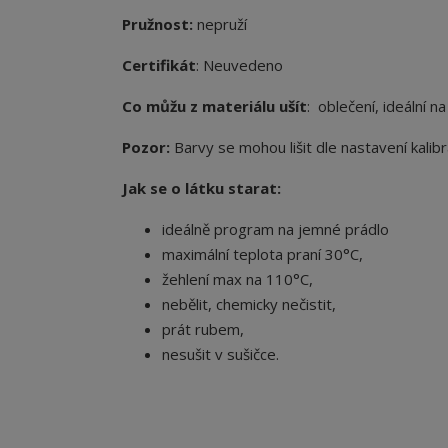
Pružnost:
nepruží
Certifikát
: Neuvedeno
Co můžu z materiálu ušít
: oblečení, ideální n
Pozor:
Barvy se mohou lišit dle nastavení kalibr
Jak se o látku starat:
ideálně program na jemné prádlo
maximální teplota praní 30°C,
žehlení max na 110°C,
nebělit, chemicky nečistit,
prát rubem,
nesušit v sušičce.