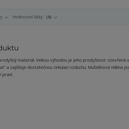
ry
Hodnocení látky:
0
duktu
 prodyšný materiál. Velkou výhodou je jeho prodyšnost: otevřená 
t“ a zajišťuje dostatečnou cirkulaci vzduchu. Mušelínová vlákna js
 praní.