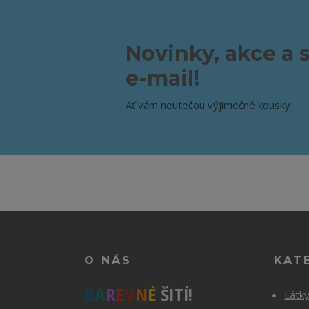
Novinky, akce a 
e-mail!
Ať vám neutečou výjimečné kousky
O NÁS
KAT
B
A
R
E
V
N
É
ŠITÍ!
Látk