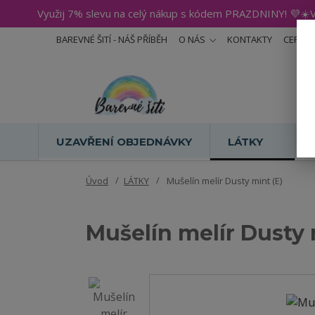
Využij 7% slevu na celý nákup s kódem PRAZDNINY! 💜☀️V
BAREVNÉ ŠITÍ - NÁŠ PŘÍBĚH
O NÁS
KONTAKTY
CERTIF
UZAVŘENÍ OBJEDNÁVKY
LÁTKY
Úvod
LÁTKY
Mušelín melír Dusty mint (E)
Mušelín melír Dusty 