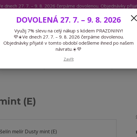
e dnech 27. 7. – 9. 8. 2026 čerpáme dovolenou. Objednávky přij
IKÁTY
BLOG
DOVOLENÁ 27. 7. – 9. 8. 2026
Expedice 775 866 913
Po-Čt 9-15
Využij 7% slevu na celý nákup s kódem PRAZDNINY!
💜☀️Ve dnech 27. 7. – 9. 8. 2026 čerpáme dovolenou.
Hledat
Objednávky přijaté v tomto období odešleme ihned po našem
návratu.☀️💜
Zavřít
GALANTERIE
PŘEDOBJEDNÁVKY
LÉTO
mint (E)