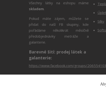
Všechny látky na eshopu máme
Tepl
skladem
.
Úple
Pokud máte zájem, můžete se
Silky
přidat do naší FB skupiny, kde
Softs
pořádáme několikrát měsíčně
předobjednávky metráže a
galanterie.
Barevné šití: prodej látek a
galanterie:
https://www.facebook.com/groups/20655410
Aby