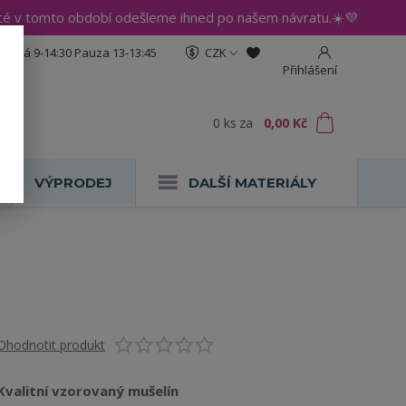
até v tomto období odešleme ihned po našem návratu.☀️💜
:30 Pá 9-14:30 Pauza 13-13:45
CZK
Přihlášení
0
ks
za
0,00 Kč
VÝPRODEJ
DALŠÍ MATERIÁLY
Ohodnotit produkt
Kvalitní vzorovaný mušelín