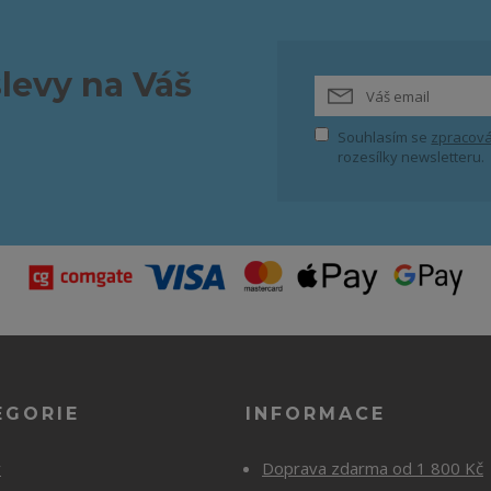
slevy na Váš
Souhlasím se
zpracová
rozesílky newsletteru.
EGORIE
INFORMACE
y
Doprava zdarma od 1 800 Kč