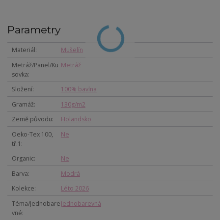
Parametry
Materiál
Mušelín
Metráž/Panel/Ku
Metráž
sovka
Složení
100% bavlna
Gramáž
130g/m2
Země původu
Holandsko
Oeko-Tex 100,
Ne
tř.1
Organic
Ne
Barva
Modrá
Kolekce
Léto 2026
Téma/Jednobare
Jednobarevná
vné