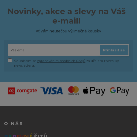
Novinky, akce a slevy na Váš
e-mail!
Ať vám neutečou výjimečné kousky
Přihlásit se
Souhlasím se
zpracováním osobních údajů
za účelem rozesílky
newsletteru.
O NÁS
B
A
R
E
V
N
É
ŠITÍ!