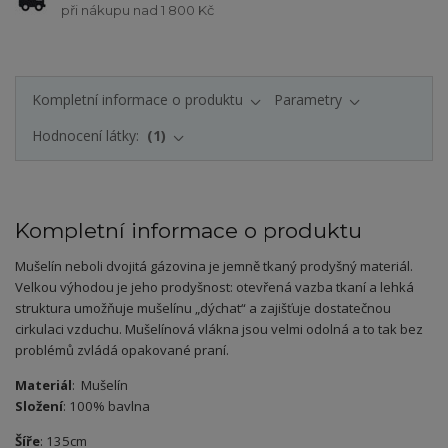
při nákupu nad 1 800 Kč
Kompletní informace o produktu
Parametry
Hodnocení látky:
1
Kompletní informace o produktu
Mušelín neboli dvojitá gázovina je jemně tkaný prodyšný materiál.
Velkou výhodou je jeho prodyšnost: otevřená vazba tkaní a lehká
struktura umožňuje mušelínu „dýchat“ a zajišťuje dostatečnou
cirkulaci vzduchu. Mušelínová vlákna jsou velmi odolná a to tak bez
problémů zvládá opakované praní.
Materiál
: Mušelín
Složení
: 100% bavlna
Šíře
: 135cm