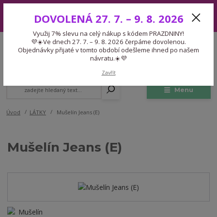
Využij 7% slevu na celý nákup s kódem PRAZDNINY! 💜☀️Ve dnech 27.
DOVOLENÁ 27. 7. – 9. 8. 2026
7. – 9. 8. 2026 čerpáme dovolenou. Objednávky přijaté v tomto období
odešleme ihned po našem návratu.☀️💜
Využij 7% slevu na celý nákup s kódem PRAZDNINY!
Expedice 775 866 913
💜☀️Ve dnech 27. 7. – 9. 8. 2026 čerpáme dovolenou.
CZK
Po-Čt 9-15:30 Pá 9-14:30 Pauza 13-13:45
Objednávky přijaté v tomto období odešleme ihned po našem
návratu.☀️💜
0
0,00 Kč
Zavřít
Menu
Úvod
LÁTKY
Mušelín Jeans (E)
Mušelín Jeans (E)