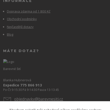
INFORMACE
Doprava zdarma od 1 800 Kč
Obchodní podmínky
Nejčastější dotazy
Blog
MÁTE DOTAZ?
Barevné šití
Blanka Hubnerová
Expedice 775 866 913
Po-Čt 9-15:30 Pá 9-14:30 Pauza 13-13:45
objednavky@barevnesiti.cz
Abychom zajistili tvůj pohodový nákup využíváme soubory