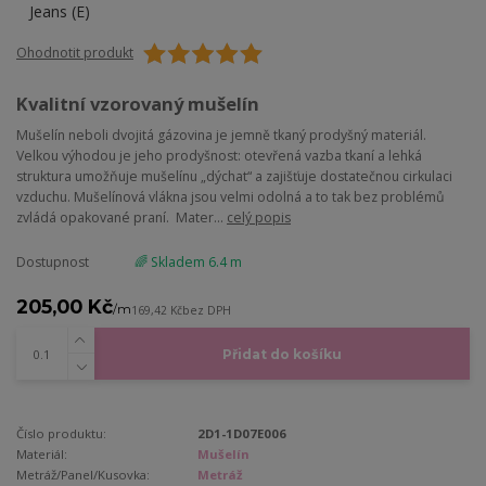
Ohodnotit produkt
Kvalitní vzorovaný mušelín
Mušelín neboli dvojitá gázovina je jemně tkaný prodyšný materiál.
Velkou výhodou je jeho prodyšnost: otevřená vazba tkaní a lehká
struktura umožňuje mušelínu „dýchat“ a zajišťuje dostatečnou cirkulaci
vzduchu. Mušelínová vlákna jsou velmi odolná a to tak bez problémů
zvládá opakované praní. Mater...
celý popis
Dostupnost
🌈 Skladem 6.4 m
205,00 Kč
/
m
169,42 Kč
bez DPH
Přidat do košíku
Číslo produktu:
2D1-1D07E006
Materiál:
Mušelín
Metráž/Panel/Kusovka:
Metráž