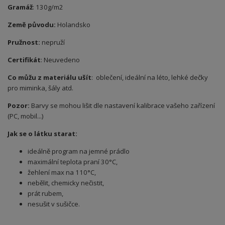
Gramáž
: 130g/m2
Země původu:
Holandsko
Pružnost:
nepruží
Certifikát
: Neuvedeno
Co můžu z materiálu ušít
: oblečení, ideální na léto, lehké dečky
pro miminka, šály atd.
Pozor:
Barvy se mohou lišit dle nastavení kalibrace vašeho zařízení
(PC, mobil...)
Jak se o látku starat:
ideálně program na jemné prádlo
maximální teplota praní 30°C,
žehlení max na 110°C,
nebělit, chemicky nečistit,
prát rubem,
nesušit v sušičce.