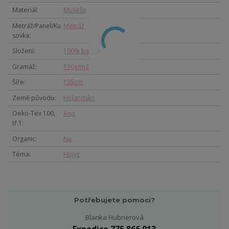
Materiál
Mušelín
Metráž/Panel/Ku
Metráž
sovka
Složení
100% bavlna
Gramáž
130g/m2
Šíře
135cm
Země původu
Holandsko
Oeko-Tex 100,
Ano
tř.1
Organic
Ne
Téma
Hmyz
Potřebujete pomoci?
Blanka Hubnerová