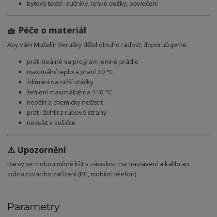
bytový textil - ručníky, lehké dečky, povlečení
🧺 Péče o materiál
Aby vám Mušelín Berušky dělal dlouho radost, doporučujeme:
prát ideálně na program jemné prádlo
maximální teplota praní 30 °C
ždímání na nižší otáčky
žehlení maximálně na 110 °C
nebělit a chemicky nečistit
prát i žehlit z rubové strany
nesušit v sušičce
⚠️ Upozornění
Barvy se mohou mírně lišit v závislosti na nastavení a kalibraci
zobrazovacího zařízení (PC, mobilní telefon)
Parametry