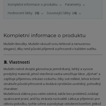
Kompletní informace o produktu
Parametry
Hodnocení látky:
0
Související látky:
4
Kompletní informace o produktu
Mušelín Berušky. Mušelín okouzlí svou lehkostí a nenucenou
elegancí, díky nimž působí příjemně a přirozeně v každém outfitu.
🧵 Vlastnosti
Mušelín neboli dvojitá gázovina je jemně tkaný, lehký a vysoce
prodyšný materiál, jehož otevřená vazba umožňuje látce „dýchat“ a
zajišťuje příjemnou cirkulaci vzduchu. Díky své měkké, lehce krčené
struktuře působí přirozeně a dodává výrobkům uvolněný, pohodlný
charakter.
Mušelínová vlákna jsou velmi odolná, takže bez problémů zvládají
opakované praní, aniž by ztrácela na kvalitě. Látka je příjemná i pro
citlivou pokožku, rychle schne a poskytuje celodenní komfort. Jelikož