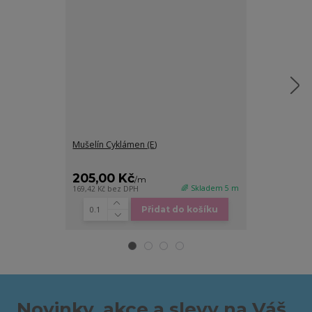
Mušelín Cyklámen (E)
Mušelín, Pastel
205,00 Kč
205,00 K
/
m
🌈 Skladem 5 m
169,42 Kč
bez DPH
169,42 Kč
bez D
Přidat do košíku
Novinky, akce a slevy na Váš