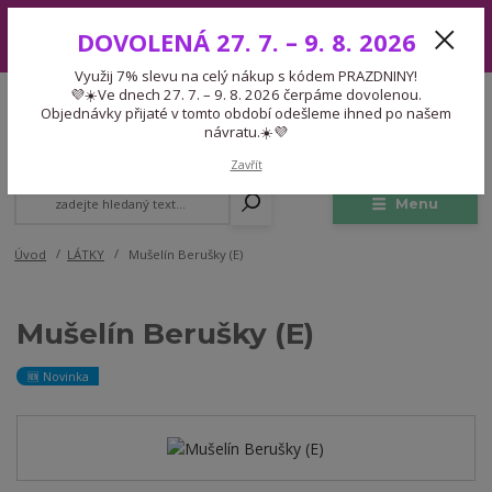
Využij 7% slevu na celý nákup s kódem PRAZDNINY! 💜☀️Ve dnech 27.
DOVOLENÁ 27. 7. – 9. 8. 2026
7. – 9. 8. 2026 čerpáme dovolenou. Objednávky přijaté v tomto období
odešleme ihned po našem návratu.☀️💜
Využij 7% slevu na celý nákup s kódem PRAZDNINY!
Expedice 775 866 913
💜☀️Ve dnech 27. 7. – 9. 8. 2026 čerpáme dovolenou.
CZK
Po-Čt 9-15:30 Pá 9-14:30 Pauza 13-13:45
Objednávky přijaté v tomto období odešleme ihned po našem
návratu.☀️💜
0
0,00 Kč
Zavřít
Menu
Úvod
LÁTKY
Mušelín Berušky (E)
Mušelín Berušky (E)
🆕 Novinka