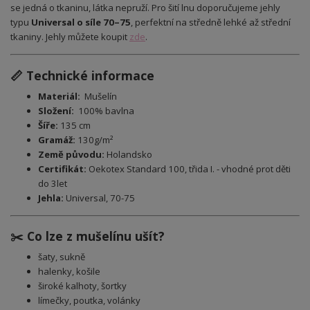
se jedná o tkaninu, látka nepruží. Pro šití lnu doporučujeme jehly
typu
Universal o síle 70–75
, perfektní na středně lehké až střední
tkaniny. Jehly můžete koupit
zde
.
📏 Technické informace
Materiál:
Mušelín
Složení:
100
% bavlna
Šíře:
135 cm
Gramáž:
130g/m²
Země původu:
Holandsko
Certifikát:
Oekotex Standard 100, třida I. - vhodné prot děti
do 3let
Jehla:
Universal, 70-75
✂️ Co lze z mušelínu ušít?
šaty, sukně
halenky, košile
široké kalhoty, šortky
límečky, poutka, volánky