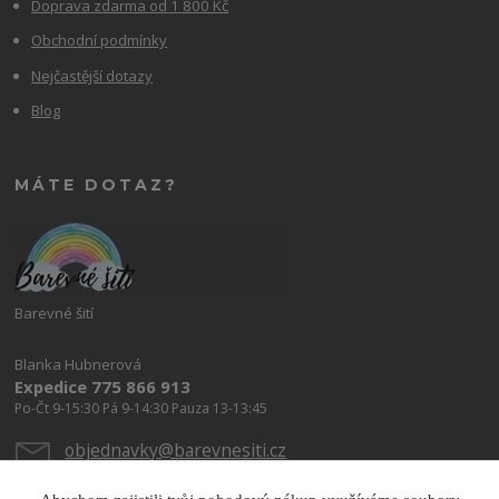
Doprava zdarma od 1 800 Kč
Obchodní podmínky
Nejčastější dotazy
Blog
MÁTE DOTAZ?
Barevné šití
Blanka Hubnerová
Expedice 775 866 913
Po-Čt 9-15:30 Pá 9-14:30 Pauza 13-13:45
objednavky@barevnesiti.cz