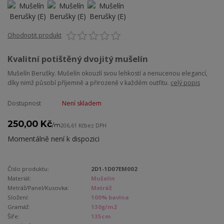
Ohodnotit produkt
Kvalitní potištěný dvojitý mušelín
Mušelín Berušky. Mušelín okouzlí svou lehkostí a nenucenou elegancí,
díky nimž působí příjemně a přirozeně v každém outfitu.
celý popis
Dostupnost
Není skladem
250,00 Kč
/
m
206,61 Kč
bez DPH
Momentálně není k dispozici
Číslo produktu:
2D1-1D07EM002
Materiál:
Mušelín
Metráž/Panel/Kusovka:
Metráž
Složení:
100% bavlna
Gramáž:
130g/m2
Šíře:
135cm