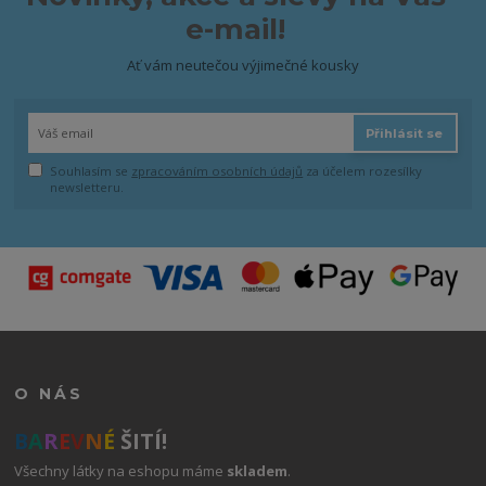
e-mail!
Ať vám neutečou výjimečné kousky
Přihlásit se
Souhlasím se
zpracováním osobních údajů
za účelem rozesílky
newsletteru.
O NÁS
B
A
R
E
V
N
É
ŠITÍ!
Všechny látky na eshopu máme
skladem
.