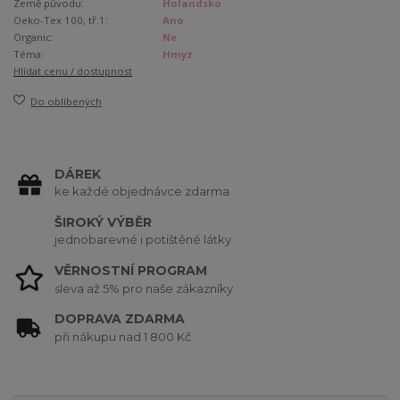
Země původu:
Holandsko
Oeko-Tex 100, tř.1:
Ano
Organic:
Ne
Téma:
Hmyz
Hlídat cenu / dostupnost
Do oblíbených
DÁREK
ke každé objednávce zdarma
ŠIROKÝ VÝBĚR
jednobarevné i potištěné látky
VĚRNOSTNÍ PROGRAM
sleva až 5% pro naše zákazníky
DOPRAVA ZDARMA
při nákupu nad 1 800 Kč