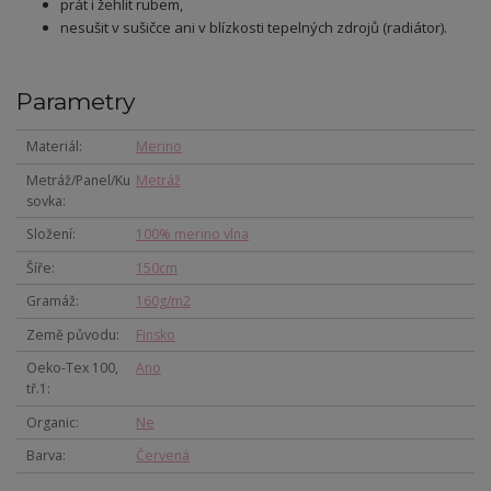
prát i žehlit rubem,
nesušit v sušičce ani v blízkosti tepelných zdrojů (radiátor).
Parametry
Materiál
Merino
Metráž/Panel/Ku
Metráž
sovka
Složení
100% merino vlna
Šíře
150cm
Gramáž
160g/m2
Země původu
Finsko
Oeko-Tex 100,
Ano
tř.1
Organic
Ne
Barva
Červená