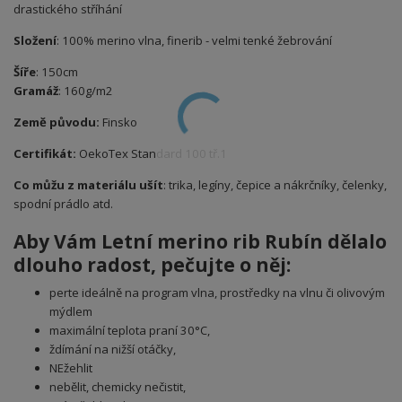
drastického stříhání
Složení
: 100% merino vlna, finerib - velmi tenké žebrování
Šíře
: 150cm
Gramáž
: 160g/m2
Země původu:
Finsko
Certifikát:
OekoTex Standard 100 tř.1
Co můžu z materiálu ušít
: trika, legíny, čepice a nákrčníky, čelenky,
spodní prádlo atd.
Aby Vám Letní merino rib Rubín dělalo
dlouho radost, pečujte o něj:
perte ideálně na program vlna, prostředky na vlnu či olivovým
mýdlem
maximální teplota praní 30°C,
ždímání na nižší otáčky,
NEžehlit
nebělit, chemicky nečistit,