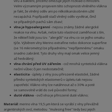
virů a bakterií, přičemž omezuje jejich rozklad či množení.
Velmi významným projevem této schopnosti vlněného vlákna
je fakt, že vlněný oděv ani po několikanásobném užití
nezapáchá. Popřípadě stačí vlněný oděv vyvětrat, čímž
se případných pachů sám zbaví;
vlna je hypoalergenní
- nejsou známy žádné alergické
reakce na vlnu. Avšak, nelze tuto vlastnost zaměňovat s tím,
že někteří lidé jsou tzv. "alergičtí" na vlnu co se jejího omaku
týče. Výběrem vlny Merino extrafine nebo dokonce superfine
(se 16 mikrometry) lze případnému "nepříjemnému" omaku
snadno zabránit. Tyto druhy vlny mají omak velice jemný
až hedvábný;
vlna chrání před UV zářením
- což mnohá syntetická vlákna
nečiní vůbec či jen nedostatečně;
elasticita
- úplety z vlny jsou přirozeně elastické, žádné
příměsi syntetických elastomerů v úpletu tak nejsou
zapotřebí. Vlákno vlny lze natáhnout až o 30% a poté
se samovolně vrátí do své původní formy;
duté vlákno
- ovčí vlna je přirozené duté vlákno;
Materiál
: merino vlna 19,5 µm která se vyrábí z vlny převážně
argentinských ovcí, metodou "mulesing free" tedy bez jejich