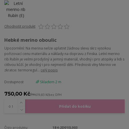
Ohodnotit produkt
Hebké merino oboulic
Upozornění: Na merina nelze uplatnit žádnou slevu skrz vysokou
pořizovací cenu materiálu a náklady na dopravu z Finska. Letní merino
rib Rubín je velmi prodyšný a jemný materiál, vhodný i pro atopiky a lidi s
citlivou kůží. Je vhodný i pro nejmenší děti. Přednosti vlny Merino ve
zkratce: termoregul...
celý popis
Dostupnost
🌈 Skladem 2 m
750,00 Kč
/
m
619,83 Kč
bez DPH
Přidat do košíku
Číslo produktu:
1B4-2D01EL003