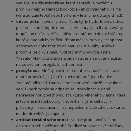
vytvářejí na těle mikroklima, které zabraňuje rychlému
průniku vnějšího klimatu k pokožce - ať již chladného v zimě
(vlna udržuje teplo) nebo horkého v létě (vlna udržuje chlad);
odvod potu
- povrch vlákna (šupinky) je hydrofobní a odvádí
pot; ten se buď odpaří nebo se jeho páry, jsou‑li zadržovány
(například dalším vnějším oděvem), natáhnou dovnitř vlákna,
které je naopak hydrofilní. Přitom má vlákno vlny schopnost
absorbovat vlhkost až do objemu 1/3 své váhy . Klíčové
přitom je, že díky svému hydrofobnímu povrchu i plně
"nasáté" vlákno zůstává na omak suché a zároveň neztrácí
nic ze své termoregulační schopnosti ;
prodyšnost
- vlněný textilní materiál je i v husté struktuře
dobře prodyšný ("dýchá"), a to i v případě, jsou‑li vlákna
"nasátá" vlhkostí. Tato vlastnost zároveň umožňuje vlhkosti
ve vláknech rychle se odpařovat. Prodyšnost je daná
nepravidelnou povrchovou strukturou vlněného vlákna, které
je tvořené mikroskopickými šupinkami, jeho celkovým
přirozeným zakroucením a v neposlední řadě také strukturou
moderních vlněných úpletů;
antibakteriální schopnost
- vlna je proteinové vlákno
a takto na sebe váže mnohé škodlivé substance včetně řady