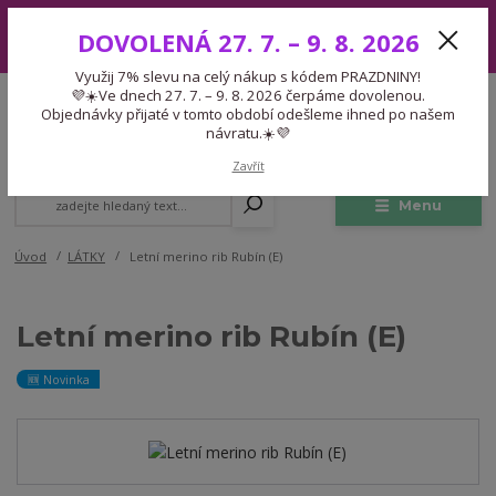
Využij 7% slevu na celý nákup s kódem PRAZDNINY! 💜☀️Ve dnech 27.
DOVOLENÁ 27. 7. – 9. 8. 2026
7. – 9. 8. 2026 čerpáme dovolenou. Objednávky přijaté v tomto období
odešleme ihned po našem návratu.☀️💜
Využij 7% slevu na celý nákup s kódem PRAZDNINY!
Expedice 775 866 913
💜☀️Ve dnech 27. 7. – 9. 8. 2026 čerpáme dovolenou.
CZK
Po-Čt 9-15:30 Pá 9-14:30 Pauza 13-13:45
Objednávky přijaté v tomto období odešleme ihned po našem
návratu.☀️💜
0
0,00 Kč
Zavřít
Menu
Úvod
LÁTKY
Letní merino rib Rubín (E)
Letní merino rib Rubín (E)
🆕 Novinka