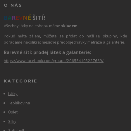
O NÁS
B
A
R
E
V
N
É
ŠITÍ!
Všechny látky na eshopu máme
skladem
.
Pokud máte zájem, můžete se přidat do naší FB skupiny, kde
pořádáme několikrát měsíčně předobjednávky metráže a galanterie.
Barevné šití: prodej látek a galanterie:
https://www.facebook.com/groups/206554103227669/
KATEGORIE
Látky
Teplákovina
Úplet
Silky
Softshell