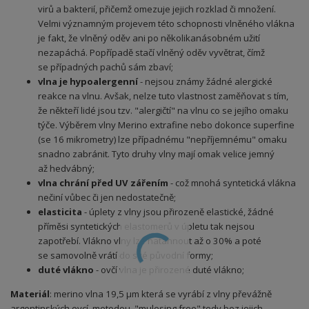
virů a bakterií, přičemž omezuje jejich rozklad či množení.
Velmi významným projevem této schopnosti vlněného vlákna
je fakt, že vlněný oděv ani po několikanásobném užití
nezapáchá. Popřípadě stačí vlněný oděv vyvětrat, čímž
se případných pachů sám zbaví;
vlna je hypoalergenní
- nejsou známy žádné alergické
reakce na vlnu. Avšak, nelze tuto vlastnost zaměňovat s tím,
že někteří lidé jsou tzv. "alergičtí" na vlnu co se jejího omaku
týče. Výběrem vlny Merino extrafine nebo dokonce superfine
(se 16 mikrometry) lze případnému "nepříjemnému" omaku
snadno zabránit. Tyto druhy vlny mají omak velice jemný
až hedvábný;
vlna chrání před UV zářením
- což mnohá syntetická vlákna
nečiní vůbec či jen nedostatečně;
elasticita
- úplety z vlny jsou přirozeně elastické, žádné
příměsi syntetických elastomerů v úpletu tak nejsou
zapotřebí. Vlákno vlny lze natáhnout až o 30% a poté
se samovolně vrátí do své původní formy;
duté vlákno
- ovčí vlna je přirozené duté vlákno;
Materiál
: merino vlna 19,5 µm která se vyrábí z vlny převážně
argentinských ovcí, metodou "mulesing free" tedy bez jejich