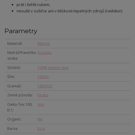
prát i žehlit rubem,
nesušit v sušičce ani v blízkosti tepelných zdrojů (radiátor).
Parametry
Materiál
Merino
Metráž/Panel/Ku
Kusovka
sovka
Složení
100% merino vlna
Šíře
150cm
Gramáž
160g/m2
Země původu
Finsko
Oeko-Tex 100,
Ano
tř.1
Organic
Ne
Barva
Ecru