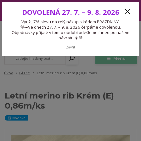
Využij 7% slevu na celý nákup s kódem PRAZDNINY! 💜☀️Ve dnech 27.
DOVOLENÁ 27. 7. – 9. 8. 2026
7. – 9. 8. 2026 čerpáme dovolenou. Objednávky přijaté v tomto období
odešleme ihned po našem návratu.☀️💜
Využij 7% slevu na celý nákup s kódem PRAZDNINY!
Expedice 775 866 913
💜☀️Ve dnech 27. 7. – 9. 8. 2026 čerpáme dovolenou.
CZK
Po-Čt 9-15:30 Pá 9-14:30 Pauza 13-13:45
Objednávky přijaté v tomto období odešleme ihned po našem
návratu.☀️💜
0
0,00 Kč
Zavřít
Menu
Úvod
LÁTKY
Letní merino rib Krém (E) 0,86m/ks
Letní merino rib Krém (E)
0,86m/ks
🆕 Novinka