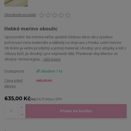
Ohodnotit produkt
Hebké merino oboulic
Upozornění: Na merina nelze uplatnit žádnou slevu skrz vysokou
pořizovací cenu materiálu a náklady na dopravu z Finska. Letní merino
rib Krém je velmi prodyšný a jemný materiál, vhodný i pro atopiky a lidi s
citlivou kůží. Je vhodný i pro nejmenší děti. Přednosti vlny Merino ve
zkratce: termoregula...
celý popis
Dostupnost
🌈 Skladem 1 ks
Cena před
645,00 Kč
slevou
635,00 Kč
/
ks
524,79 Kč
bez DPH
Přidat do košíku