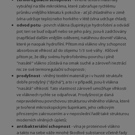
vytvářejí na těle mikroklima, které zabraňuje rychlému
průniku vnějšího klimatu k pokožce - ať již chladného v zimě
(vlna udržuje teplo) nebo horkého v létě (vlna udržuje chlad);
odvod potu
- povrch vlákna (šupinky) je hydrofobní a odvádí
pot; ten se buď odpaří nebo se jeho páry, jsou‑li zadržovány
(například dalším vnějším oděvem), natáhnou dovnitř vlákna,
které je naopak hydrofilní. Přitom má vlákno vlny schopnost
absorbovat vlhkost až do objemu 1/3 své váhy . Klíčové
přitom je, že díky svému hydrofobnímu povrchu i plně
"nasáté" vlákno zůstává na omak suché a zároveň neztrácí
nic ze své termoregulační schopnosti ;
prodyšnost
- vlněný textilní materiál je i v husté struktuře
dobře prodyšný ("dýchá"), a to i v případě, jsou‑li vlákna
"nasátá" vlhkostí. Tato vlastnost zároveň umožňuje vlhkosti
ve vláknech rychle se odpařovat. Prodyšnost je daná
nepravidelnou povrchovou strukturou vlněného vlákna, které
je tvořené mikroskopickými šupinkami, jeho celkovým
přirozeným zakroucením a v neposlední řadě také strukturou
moderních vlněných úpletů;
antibakteriální schopnost
- vlna je proteinové vlákno
a takto na sebe váže mnohé škodlivé substance včetně řady