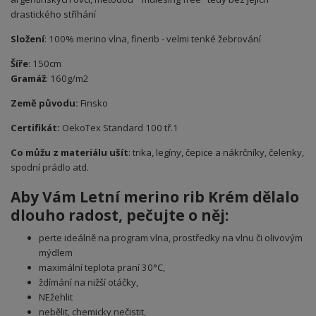
drastického stříhání
Složení
: 100% merino vlna, finerib - velmi tenké žebrování
Šíře
: 150cm
Gramáž
: 160g/m2
Země původu:
Finsko
Certifikát:
OekoTex Standard 100 tř.1
Co můžu z materiálu ušít
: trika, legíny, čepice a nákrčníky, čelenky,
spodní prádlo atd.
Aby Vám Letní merino rib Krém dělalo
dlouho radost, pečujte o něj:
perte ideálně na program vlna, prostředky na vlnu či olivovým
mýdlem
maximální teplota praní 30°C,
ždímání na nižší otáčky,
NEžehlit
nebělit, chemicky nečistit,