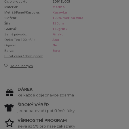
Číslo produktu:
2D01EL005
Materiál:
Merino
Metráž/Panel/Kusovka:
Kusovka
Složení:
100% merino vlna
Šíře:
150cm
Gramáž:
160g/m2
Země původu:
Finsko
Oeko-Tex 100, tř.1:
Ano
Organic:
Ne
Barva:
Ecru
Hlídat cenu / dostupnost
Do oblíbených
DÁREK
ke každé objednávce zdarma
ŠIROKÝ VÝBĚR
jednobarevné i potištěné látky
VĚRNOSTNÍ PROGRAM
sleva až 5% pro naše zákazníky