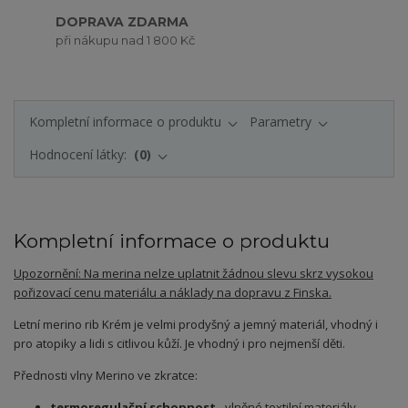
DOPRAVA ZDARMA
při nákupu nad 1 800 Kč
Kompletní informace o produktu
Parametry
Hodnocení látky:
0
Kompletní informace o produktu
Upozornění: Na merina nelze uplatnit žádnou slevu skrz vysokou
pořizovací cenu materiálu a náklady na dopravu z Finska.
Letní merino rib Krém je velmi prodyšný a jemný materiál, vhodný i
pro atopiky a lidi s citlivou kůží. Je vhodný i pro nejmenší děti.
Přednosti vlny Merino ve zkratce:
termoregulační schopnost
- vlněné textilní materiály