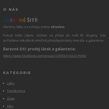
O NÁS
B
A
R
E
V
N
É
ŠITÍ!
Všechny látky na eshopu máme
skladem
.
Pokud máte zájem, můžete se přidat do naší FB skupiny, kde
pořádáme několikrát měsíčně předobjednávky metráže a galanterie.
Barevné šití: prodej látek a galanterie:
https://www.facebook.com/groups/206554103227669/
KATEGORIE
Látky
Teplákovina
Úplet
Silky