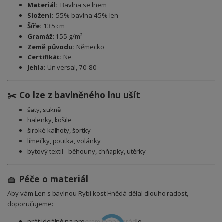
Materiál:
Bavlna se lnem
Složení:
5
5% bavlna 45% len
Šíře:
135 cm
Gramáž:
155 g/m²
Země původu:
Německo
Certifikát:
Ne
Jehla:
Universal, 70-80
✂️ Co lze z bavlněného lnu ušít
šaty, sukně
halenky, košile
široké kalhoty, šortky
límečky, poutka, volánky
bytový textil - běhouny, chňapky, utěrky
🧺 Péče o materiál
Aby vám Len s bavlnou Rybí kost Hnědá dělal dlouho radost,
doporučujeme:
prát ideálně na program jemné prádlo