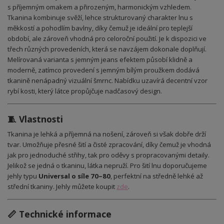
s příjemným omakem a přirozeným, harmonickým vzhledem.
Tkanina kombinuje svěží, lehce strukturovaný charakter lnu s
měkkostí a pohodlím bavlny, díky čemuž je ideální pro teplejší
období, ale zároveň vhodná pro celoroční použití. Je k dispozici ve
třech různých provedeních, která se navzájem dokonale doplňují.
Melírovaná varianta s jemným jeans efektem působí klidně a
moderně, zatímco provedení s jemným bílým proužkem dodává
tkanině nenápadný vizuální šmrnc. Nabídku uzavírá decentní vzor
rybí kosti, který látce propůjčuje nadčasový design.
🧵 Vlastnosti
Tkanina je lehká a příjemná na nošení, zároveň si však dobře drží
tvar. Umožňuje přesné šití a čisté zpracování, díky čemuž je vhodná
jak pro jednoduché střihy, tak pro oděvy s propracovanými detaily.
Jelikož se jedná o tkaninu, látka nepruží. Pro šití lnu doporučujeme
jehly typu
Universal o síle 70–80
, perfektní na středně lehké až
střední tkaniny. Jehly můžete koupit
zde
.
📏 Technické informace