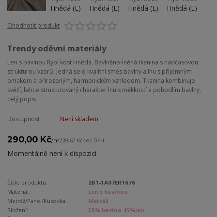
Ohodnotit produkt
Trendy oděvní materiály
Len s bavlnou Rybí kost Hnědá. Bavlněno-lněná tkanina s nadčasovou
strukturou vzorů. Jedná se o kvalitní směs bavlny a lnu s příjemným
omakem a přirozeným, harmonickým vzhledem. Tkanina kombinuje
svěží, lehce strukturovaný charakter lnu s měkkostí a pohodlím bavlny.
celý popis
Dostupnost
Není skladem
290,00 Kč
/
m
239,67 Kč
bez DPH
Momentálně není k dispozici
Číslo produktu:
2B1-1A07ER1676
Materiál:
Len s bavlnou
Metráž/Panel/Kusovka:
Metráž
Složení:
55% bavlna 45%len