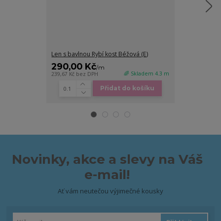
Len s bavlnou Rybí kost Béžová (E)
Len s bavlnou R
290,00 Kč
290,00 K
/
m
🌈 Skladem 4.3 m
239,67 Kč
bez DPH
239,67 Kč
bez D
Přidat do košíku
Novinky, akce a slevy na Váš
e-mail!
Ať vám neutečou výjimečné kousky