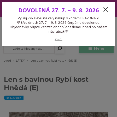
Využij 7% slevu na celý nákup s kódem PRAZDNINY! 💜☀️Ve dnech 27.
DOVOLENÁ 27. 7. – 9. 8. 2026
7. – 9. 8. 2026 čerpáme dovolenou. Objednávky přijaté v tomto období
odešleme ihned po našem návratu.☀️💜
Využij 7% slevu na celý nákup s kódem PRAZDNINY!
Expedice 775 866 913
💜☀️Ve dnech 27. 7. – 9. 8. 2026 čerpáme dovolenou.
CZK
Po-Čt 9-15:30 Pá 9-14:30 Pauza 13-13:45
Objednávky přijaté v tomto období odešleme ihned po našem
návratu.☀️💜
0
0,00 Kč
Zavřít
Menu
Úvod
LÁTKY
Len s bavlnou Rybí kost Hnědá (E)
Len s bavlnou Rybí kost
Hnědá (E)
🆕 Novinka