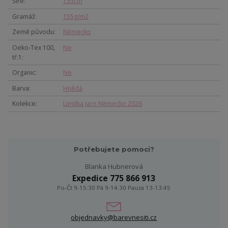
Šíře
135cm
Gramáž
155g/m2
Země původu
Německo
Oeko-Tex 100,
Ne
tř.1
Organic
Ne
Barva
Hnědá
Kolekce
Limitka Jaro Německo 2026
Potřebujete pomoci?
Blanka Hubnerová
Expedice 775 866 913
Po-Čt 9-15:30 Pá 9-14:30 Pauza 13-13:45
objednavky@barevnesiti.cz