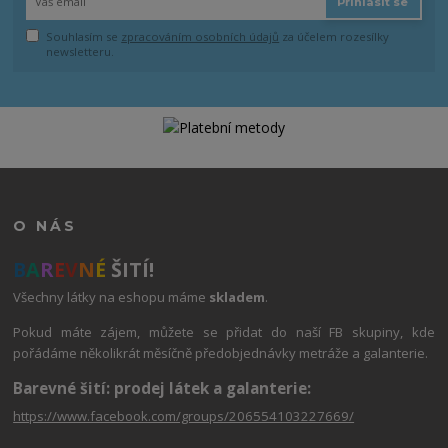
Přihlásit se
Souhlasím se
zpracováním osobních údajů
za účelem rozesílky
newsletteru.
O NÁS
B
A
R
E
V
N
É
ŠITÍ!
Všechny látky na eshopu máme
skladem
.
Pokud máte zájem, můžete se přidat do naší FB skupiny, kde
pořádáme několikrát měsíčně předobjednávky metráže a galanterie.
Barevné šití: prodej látek a galanterie:
https://www.facebook.com/groups/206554103227669/