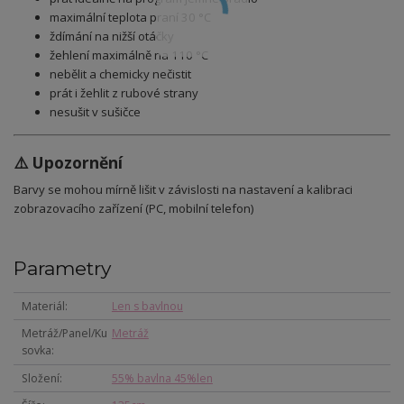
maximální teplota praní 30 °C
ždímání na nižší otáčky
žehlení maximálně na 110 °C
nebělit a chemicky nečistit
prát i žehlit z rubové strany
nesušit v sušičce
⚠️ Upozornění
Barvy se mohou mírně lišit v závislosti na nastavení a kalibraci
zobrazovacího zařízení (PC, mobilní telefon)
Parametry
Materiál
Len s bavlnou
Metráž/Panel/Ku
Metráž
sovka
Složení
55% bavlna 45%len