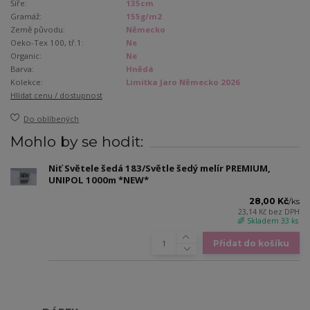
Šíře:
135cm
Gramáž:
155g/m2
Země původu:
Německo
Oeko-Tex 100, tř.1:
Ne
Organic:
Ne
Barva:
Hnědá
Kolekce:
Limitka Jaro Německo 2026
Hlídat cenu / dostupnost
Do oblíbených
Mohlo by se hodit:
Niť Světele šedá 183/Světle šedý melír PREMIUM,
UNIPOL 1000m *NEW*
28,00 Kč
/
ks
23,14 Kč
bez DPH
🌈 Skladem 33 ks
Přidat do košíku