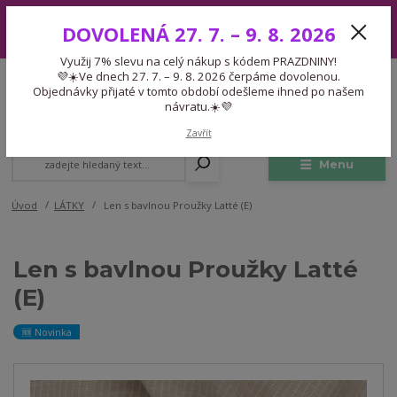
Využij 7% slevu na celý nákup s kódem PRAZDNINY! 💜☀️Ve dnech 27.
DOVOLENÁ 27. 7. – 9. 8. 2026
7. – 9. 8. 2026 čerpáme dovolenou. Objednávky přijaté v tomto období
odešleme ihned po našem návratu.☀️💜
Využij 7% slevu na celý nákup s kódem PRAZDNINY!
Expedice 775 866 913
💜☀️Ve dnech 27. 7. – 9. 8. 2026 čerpáme dovolenou.
CZK
Po-Čt 9-15:30 Pá 9-14:30 Pauza 13-13:45
Objednávky přijaté v tomto období odešleme ihned po našem
návratu.☀️💜
0
0,00 Kč
Zavřít
Menu
Úvod
LÁTKY
Len s bavlnou Proužky Latté (E)
Len s bavlnou Proužky Latté
(E)
🆕 Novinka