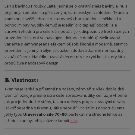
Len s bavlnou Proužky Latté. Jedná se o kvalitní směs bavlny a lnu s
příjemným omakem a přirozeným, harmonickým vzhledem. Tkanina
kombinuje svěží, lehce strukturovaný charakter lnu s měkkostí a
pohodlím bavlny, díky čemuž je ideální pro teplejší období, ale
zároveň vhodná pro celoroční použití. Je k dispozici ve třech různých
provedeních, která se navzájem dokonale doplňují. Melírovaná
varianta s jemným jeans efektem působí klidně a moderně, zatímco
provedení s jemným bílým proužkem dodává tkanině nenápadný
vizuální šmrnc. Nabídku uzavírá decentní vzor rybí kosti, který látce
propůjčuje nadčasový design.
🧵 Vlastnosti
Tkanina je lehká a příjemná na nošení, zároveň si však dobře drží
tvar. Umožňuje přesné šití a čisté zpracování, díky čemuž je vhodná
jak pro jednoduché střihy, tak pro oděvy s propracovanými detaily.
Jelikož se jedná o tkaninu, látka nepruží. Pro šití lnu doporučujeme
jehly typu
Universal o síle 70–80
, perfektní na středně lehké až
střední tkaniny. Jehly můžete koupit
zde
.