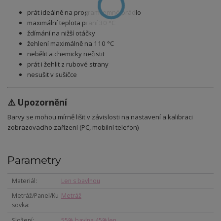
prát ideálně na program jemné prádlo
maximální teplota praní 30 °C
ždímání na nižší otáčky
žehlení maximálně na 110 °C
nebělit a chemicky nečistit
prát i žehlit z rubové strany
nesušit v sušičce
⚠️ Upozornění
Barvy se mohou mírně lišit v závislosti na nastavení a kalibraci
zobrazovacího zařízení (PC, mobilní telefon)
Parametry
Materiál
Len s bavlnou
Metráž/Panel/Ku
Metráž
sovka
Složení
55% bavlna 45%len