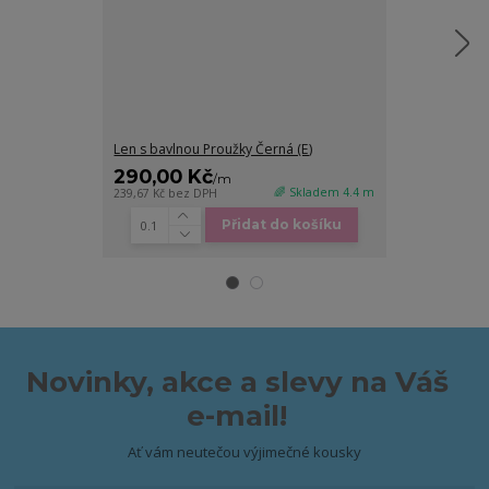
Len s bavlnou Proužky Černá (E)
Len s bavlnou R
290,00 Kč
290,00 K
/
m
🌈 Skladem 4.4 m
239,67 Kč
bez DPH
239,67 Kč
bez D
Přidat do košíku
Novinky, akce a slevy na Váš
e-mail!
Ať vám neutečou výjimečné kousky