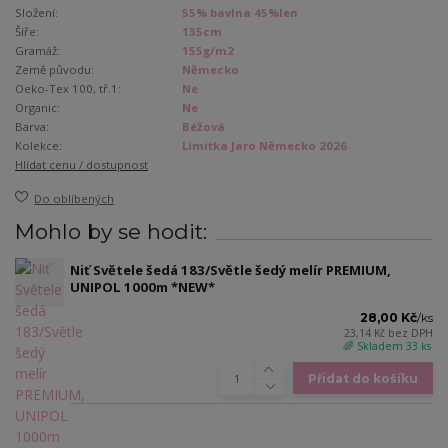
Složení:
55% bavlna 45%len
Šíře:
135cm
Gramáž:
155g/m2
Země původu:
Německo
Oeko-Tex 100, tř.1:
Ne
Organic:
Ne
Barva:
Béžová
Kolekce:
Limitka Jaro Německo 2026
Hlídat cenu / dostupnost
Do oblíbených
Mohlo by se hodit:
Niť Světele šedá 183/Světle šedý melír PREMIUM,
UNIPOL 1000m *NEW*
28,00 Kč
/
ks
23,14 Kč
bez DPH
🌈 Skladem 33 ks
Přidat do košíku