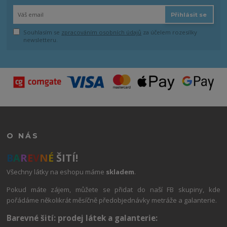
Přihlásit se
Souhlasím se
zpracováním osobních údajů
za účelem rozesílky
newsletteru.
O NÁS
B
A
R
E
V
N
É
ŠITÍ!
Všechny látky na eshopu máme
skladem
.
Pokud máte zájem, můžete se přidat do naší FB skupiny, kde
pořádáme několikrát měsíčně předobjednávky metráže a galanterie.
Barevné šití: prodej látek a galanterie: