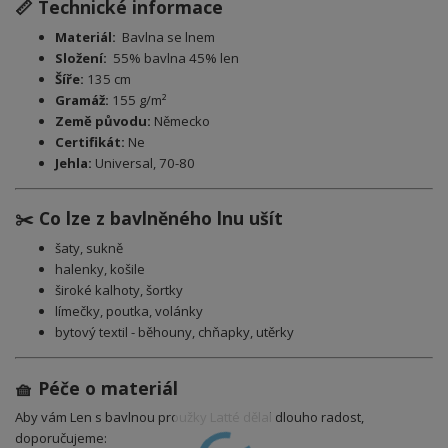
📏 Technické informace
Materiál:
Bavlna se lnem
Složení:
5
5% bavlna 45% len
Šíře:
135 cm
Gramáž:
155 g/m²
Země původu:
Německo
Certifikát:
Ne
Jehla:
Universal, 70-80
✂️ Co lze z bavlněného lnu ušít
šaty, sukně
halenky, košile
široké kalhoty, šortky
límečky, poutka, volánky
bytový textil - běhouny, chňapky, utěrky
🧺 Péče o materiál
Aby vám Len s bavlnou proužky Latté dělal dlouho radost,
doporučujeme: