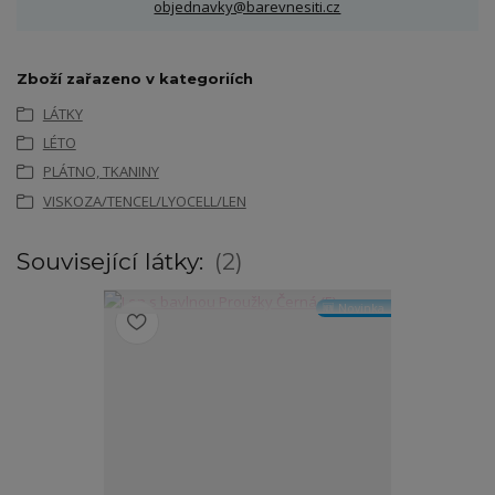
objednavky@barevnesiti.cz
Zboží zařazeno v kategoriích
LÁTKY
LÉTO
PLÁTNO, TKANINY
VISKOZA/TENCEL/LYOCELL/LEN
Související látky:
2
🆕 Novinka