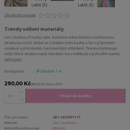
Ohodnotit produkt
Trendy oděvní materiály
Len s bavlnou Proužky Latté. Bavlněno-lněná tkanina s nadčasovou
strukturou vzorů. Jedná se o kvalitní směs bavlny a lnu s příjemným
omakem a přirozeným, harmonickým vzhledem. Tkanina kombinuje
svěží, lehce strukturovaný charakter lnu s měkkostí a pohodlím bavlny.
celý popis
Dostupnost
🌈 Skladem 1 m
290,00 Kč
/
m
239,67 Kč
bez DPH
Přidat do košíku
Číslo produktu:
2B1-1A07EP1171
Materiál:
Len s bavlnou
Metráž/Panel/Kusovka:
Metráž