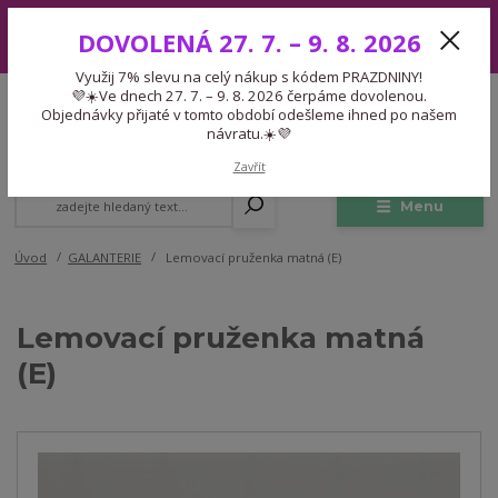
Využij 7% slevu na celý nákup s kódem PRAZDNINY! 💜☀️Ve dnech 27.
DOVOLENÁ 27. 7. – 9. 8. 2026
7. – 9. 8. 2026 čerpáme dovolenou. Objednávky přijaté v tomto období
odešleme ihned po našem návratu.☀️💜
Využij 7% slevu na celý nákup s kódem PRAZDNINY!
Expedice 775 866 913
💜☀️Ve dnech 27. 7. – 9. 8. 2026 čerpáme dovolenou.
CZK
Po-Čt 9-15:30 Pá 9-14:30 Pauza 13-13:45
Objednávky přijaté v tomto období odešleme ihned po našem
návratu.☀️💜
0
0,00 Kč
Zavřít
Menu
Úvod
GALANTERIE
Lemovací pruženka matná (E)
Lemovací pruženka matná
(E)