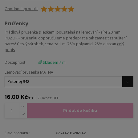
Ohodnotit produkt
Pruženky
Prádlová pruženka s leskem, použitelná na lemování - šíře 20 mm.
POZOR - pruženku doporučujeme předeprat a tak zamezit zapuštění
barev! Český výrobek, cena za 1 m. 75% polyamid, 25% elastan
celý
popis
Dostupnost
🌈 Skladem 7 m
Lemovací pruženka MATNÁ
16,00 Kč
/
m
13,22 Kč
bez DPH
Přidat do košíku
Číslo produktu:
G1-44-1D-20-942