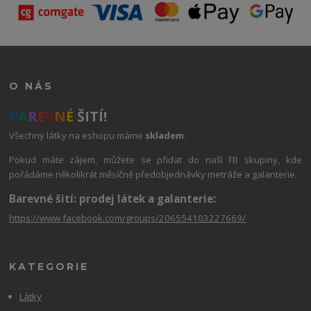
O NÁS
B
A
R
E
V
N
É
ŠITÍ!
Všechny látky na eshopu máme
skladem
.
Pokud máte zájem, můžete se přidat do naší FB skupiny, kde
pořádáme několikrát měsíčně předobjednávky metráže a galanterie.
Barevné šití: prodej látek a galanterie:
https://www.facebook.com/groups/206554103227669/
KATEGORIE
Látky