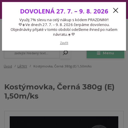
Využij 7% slevu na celý nákup s kódem PRAZDNINY! 💜☀️Ve dnech 27.
DOVOLENÁ 27. 7. – 9. 8. 2026
7. – 9. 8. 2026 čerpáme dovolenou. Objednávky přijaté v tomto období
odešleme ihned po našem návratu.☀️💜
Využij 7% slevu na celý nákup s kódem PRAZDNINY!
Expedice 775 866 913
💜☀️Ve dnech 27. 7. – 9. 8. 2026 čerpáme dovolenou.
CZK
Po-Čt 9-15:30 Pá 9-14:30 Pauza 13-13:45
Objednávky přijaté v tomto období odešleme ihned po našem
návratu.☀️💜
0
0,00 Kč
Zavřít
Menu
Úvod
LÁTKY
Kostýmovka, Černá 380g (E) 1,50m/ks
Kostýmovka, Černá 380g (E)
1,50m/ks