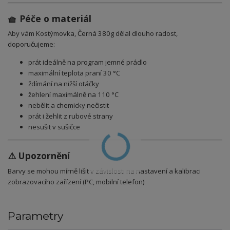
🧺 Péče o materiál
Aby vám Kostýmovka, Černá 380g dělal dlouho radost,
doporučujeme:
prát ideálně na program jemné prádlo
maximální teplota praní 30 °C
ždímání na nižší otáčky
žehlení maximálně na 110 °C
nebělit a chemicky nečistit
prát i žehlit z rubové strany
nesušit v sušičce
⚠️ Upozornění
Barvy se mohou mírně lišit v závislosti na nastavení a kalibraci
zobrazovacího zařízení (PC, mobilní telefon)
Parametry