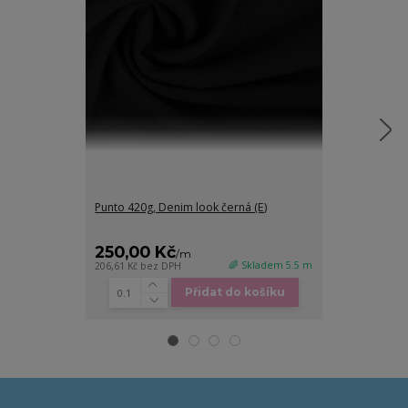
Punto 420g, Denim look černá (E)
Punto 420g, De
250,00 Kč
250,00 K
/
m
🌈 Skladem 5.5 m
206,61 Kč
bez DPH
206,61 Kč
bez D
Přidat do košíku