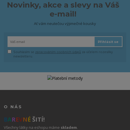
Novinky, akce a slevy na Váš
e-mail!
Ať vám neutečou výjimečné kousky
Přihlásit se
Souhlasím se
zpracováním osobních údajů
za účelem rozesílky
newsletteru.
O NÁS
B
A
R
E
V
N
É
ŠITÍ!
Všechny látky na eshopu máme
skladem
.