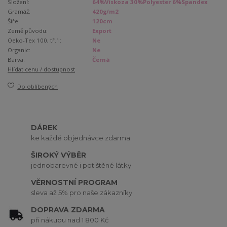
Složení:
64%Viskoza 30%Polyester 6%Spandex
Gramáž:
420g/m2
Šíře:
120cm
Země původu:
Export
Oeko-Tex 100, tř.1:
Ne
Organic:
Ne
Barva:
Černá
Hlídat cenu / dostupnost
Do oblíbených
DÁREK
ke každé objednávce zdarma
ŠIROKÝ VÝBĚR
jednobarevné i potištěné látky
VĚRNOSTNÍ PROGRAM
sleva až 5% pro naše zákazníky
DOPRAVA ZDARMA
při nákupu nad 1 800 Kč