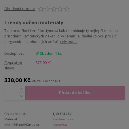
Ohodnotit produkt
Trendy oděvní materiály
Tato prvotřídní černá kostýmová látka kombinuje ty nejlepší vlastnosti
přírodních i syntetických vláken, díky čemuž je ideální volbou pro šití
elegantních a pohodlných oděvů.
celý popis
Dostupnost
🌈 Skladem 1 ks
Cena před
375,00 Kč
slevou
338,00 Kč
/
ks
279,34 Kč
bez DPH
Přidat do košíku
Číslo produktu:
1J01EP3282
Materiál:
Kostýmovka
Metráž/Panel/Kusovka:
Kusovka