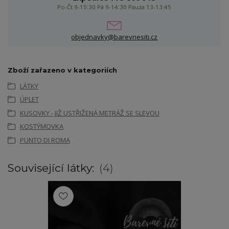
Po-Čt 9-15:30 Pá 9-14:30 Pauza 13-13:45
objednavky@barevnesiti.cz
Zboží zařazeno v kategoriích
LÁTKY
ÚPLET
KUSOVKY - JIŽ USTŘIŽENÁ METRÁŽ SE SLEVOU
KOSTÝMOVKA
PUNTO DI ROMA
Související látky:
4