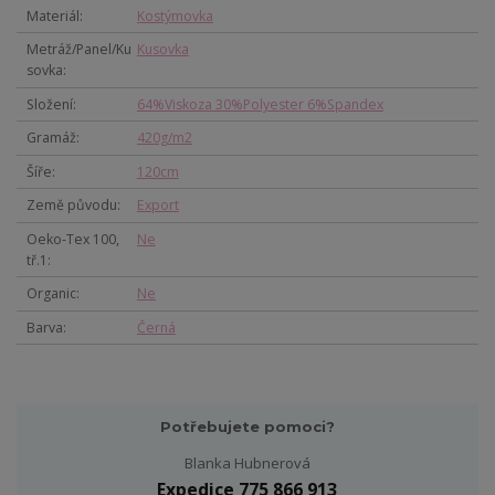
Materiál
Kostýmovka
Metráž/Panel/Ku
Kusovka
sovka
Složení
64%Viskoza 30%Polyester 6%Spandex
Gramáž
420g/m2
Šíře
120cm
Země původu
Export
Oeko-Tex 100,
Ne
tř.1
Organic
Ne
Barva
Černá
Potřebujete pomoci?
Blanka Hubnerová
Expedice 775 866 913