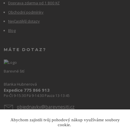
Doprava zdarma od 1 800 Kč
Obchodní podmínky
Nejčastější dotazy
Blog
MÁTE DOTAZ?
Barevné šití
Blanka Hubnerová
Expedice 775 866 913
Po-Čt 9-15:30 Pá 9-14:30 Pauza 13-13:45
objednavky@barevnesiti.cz
Abychom zajistili tvůj pohodový nákup využíváme soubory
cookie.