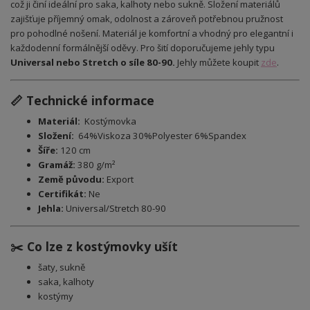
což ji činí ideální pro saka, kalhoty nebo sukně. Složení materiálů
zajišťuje příjemný omak, odolnost a zároveň potřebnou pružnost
pro pohodlné nošení. Materiál je komfortní a vhodný pro elegantní i
každodenní formálnější oděvy. Pro šití doporučujeme jehly typu
Universal
nebo Stretch o síle 80-90.
Jehly můžete koupit
zde
.
📏 Technické informace
Materiál:
Kostýmovka
Složení:
64%Viskoza 30%Polyester 6%Spandex
Šíře:
120 cm
Gramáž:
380 g/m²
Země původu:
Export
Certifikát:
Ne
Jehla:
Universal/Stretch 80-90
✂️ Co lze z kostýmovky ušít
šaty, sukně
saka, kalhoty
kostýmy