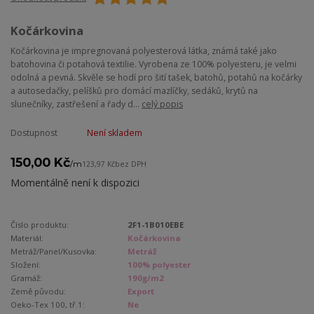
Kočárkovina
Kočárkovina je impregnovaná polyesterová látka, známá také jako
batohovina či potahová textilie. Vyrobena ze 100% polyesteru, je velmi
odolná a pevná. Skvěle se hodí pro šití tašek, batohů, potahů na kočárky
a autosedačky, pelíšků pro domácí mazlíčky, sedáků, krytů na
slunečníky, zastřešení a řady d...
celý popis
Dostupnost
Není skladem
150,00 Kč
/
m
123,97 Kč
bez DPH
Momentálně není k dispozici
Číslo produktu:
2F1-1B010EBE
Materiál:
Kočárkovina
Metráž/Panel/Kusovka:
Metráž
Složení:
100% polyester
Gramáž:
190g/m2
Země původu:
Export
Oeko-Tex 100, tř.1:
Ne