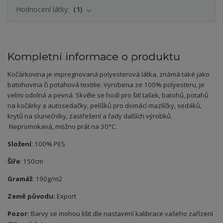
Hodnocení látky:
1
Kompletní informace o produktu
Kočárkovina je impregnovaná polyesterová látka, známá také jako
batohovina či potahová textilie. Vyrobena ze 100% polyesteru, je
velmi odolná a pevná. Skvěle se hodí pro šití tašek, batohů, potahů
na kočárky a autosedačky, pelíšků pro domácí mazlíčky, sedáků,
krytů na slunečníky, zastřešení a řady dalších výrobků.
Nepromokavá, možno prát na 30°C.
Složení
: 100% PES
Šíře
: 150cm
Gramáž
: 190g/m2
Země původu:
Export
Pozor:
Barvy se mohou lišit dle nastavení kalibrace vašeho zařízení