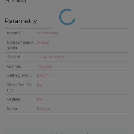
(PC, mobil...)
Parametry
Materiál
Kočárkovina
Metráž/Panel/Ku
Metráž
sovka
Složení
100% polyester
Gramáž
190g/m2
Země původu
Export
Oeko-Tex 100,
Ne
tř.1
Organic
Ne
Barva
Béžová