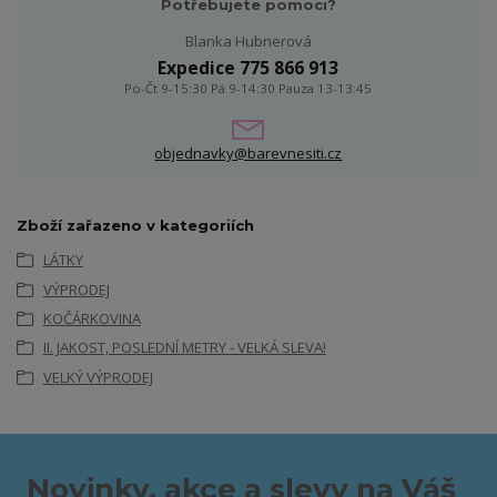
Potřebujete pomoci?
Blanka Hubnerová
Expedice 775 866 913
Po-Čt 9-15:30 Pá 9-14:30 Pauza 13-13:45
objednavky@barevnesiti.cz
Zboží zařazeno v kategoriích
LÁTKY
VÝPRODEJ
KOČÁRKOVINA
II. JAKOST, POSLEDNÍ METRY - VELKÁ SLEVA!
VELKÝ VÝPRODEJ
Novinky, akce a slevy na Váš