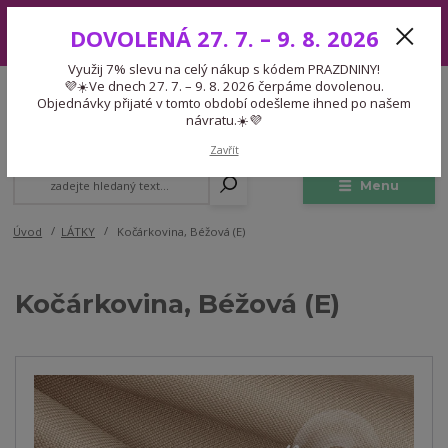
Využij 7% slevu na celý nákup s kódem PRAZDNINY! 💜☀️Ve dnech 27.
DOVOLENÁ 27. 7. – 9. 8. 2026
7. – 9. 8. 2026 čerpáme dovolenou. Objednávky přijaté v tomto období
odešleme ihned po našem návratu.☀️💜
Využij 7% slevu na celý nákup s kódem PRAZDNINY!
Expedice 775 866 913
💜☀️Ve dnech 27. 7. – 9. 8. 2026 čerpáme dovolenou.
CZK
Po-Čt 9-15:30 Pá 9-14:30 Pauza 13-13:45
Objednávky přijaté v tomto období odešleme ihned po našem
návratu.☀️💜
0
0,00 Kč
Zavřít
Menu
Úvod
LÁTKY
Kočárkovina, Béžová (E)
Kočárkovina, Béžová (E)