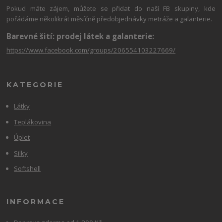
Pokud máte zájem, můžete se přidat do naší FB skupiny, kde
pořádáme několikrát měsíčně předobjednávky metráže a galanterie.
Barevné šití: prodej látek a galanterie:
https://www.facebook.com/groups/206554103227669/
KATEGORIE
Látky
Teplákovina
Úplet
Silky
Softshell
INFORMACE