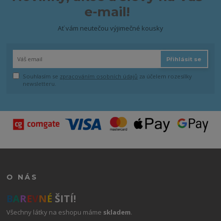
e-mail!
Ať vám neutečou výjimečné kousky
Přihlásit se
Souhlasím se
zpracováním osobních údajů
za účelem rozesílky
newsletteru.
O NÁS
B
A
R
E
V
N
É
ŠITÍ!
Všechny látky na eshopu máme
skladem
.