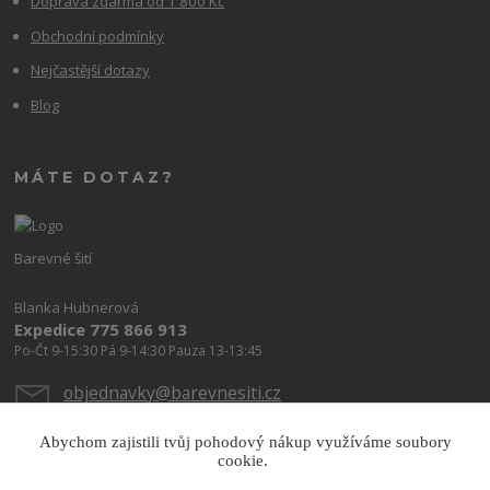
Doprava zdarma od 1 800 Kč
Obchodní podmínky
Nejčastější dotazy
Blog
MÁTE DOTAZ?
Barevné šití
Blanka Hubnerová
Expedice 775 866 913
Po-Čt 9-15:30 Pá 9-14:30 Pauza 13-13:45
objednavky@barevnesiti.cz
Abychom zajistili tvůj pohodový nákup využíváme soubory
cookie.