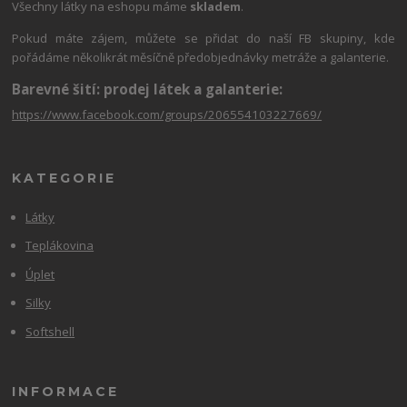
Všechny látky na eshopu máme
skladem
.
Pokud máte zájem, můžete se přidat do naší FB skupiny, kde
pořádáme několikrát měsíčně předobjednávky metráže a galanterie.
Barevné šití: prodej látek a galanterie:
https://www.facebook.com/groups/206554103227669/
KATEGORIE
Látky
Teplákovina
Úplet
Silky
Softshell
INFORMACE