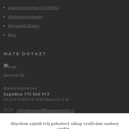
Doprava zdarma od 1 800 Kč
Obchodní podmínky
Nejčastější dotazy
Blog
MÁTE DOTAZ?
Barevné šití
Blanka Hubnerová
Expedice 775 866 913
Po-Čt 9-15:30 Pá 9-14:30 Pauza 13-13:45
objednavky@barevnesiti.cz
Abychom zajistili tvůj pohodový nákup využíváme soubory
cookie.