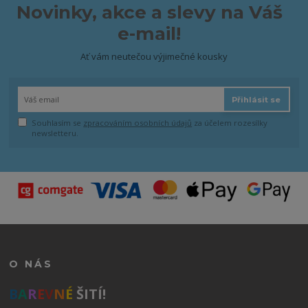
Novinky, akce a slevy na Váš
e-mail!
Ať vám neutečou výjimečné kousky
Přihlásit se
Souhlasím se
zpracováním osobních údajů
za účelem rozesílky
newsletteru.
O NÁS
B
A
R
E
V
N
É
ŠITÍ!