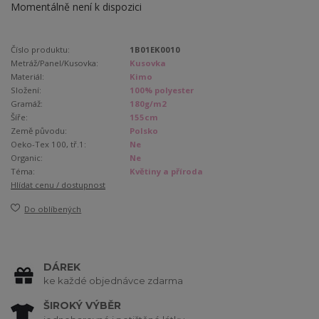
Momentálně není k dispozici
Číslo produktu:
1B01EK0010
Metráž/Panel/Kusovka:
Kusovka
Materiál:
Kimo
Složení:
100% polyester
Gramáž:
180g/m2
Šíře:
155cm
Země původu:
Polsko
Oeko-Tex 100, tř.1:
Ne
Organic:
Ne
Téma:
Květiny a příroda
Hlídat cenu / dostupnost
Do oblíbených
DÁREK
ke každé objednávce zdarma
ŠIROKÝ VÝBĚR