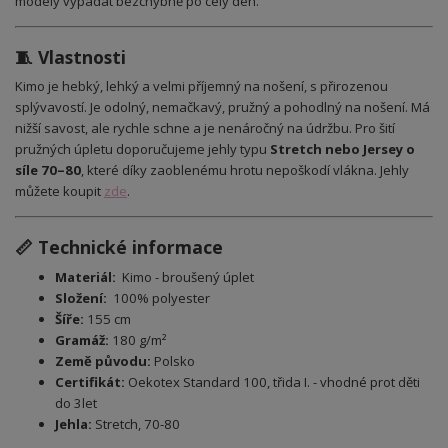
modely vypadat bezchybně po celý den.
🧵 Vlastnosti
Kimo je hebký, lehký a velmi příjemný na nošení, s přirozenou
splývavostí. Je odolný, nemačkavý, pružný a pohodlný na nošení. Má
nižší savost, ale rychle schne a je nenáročný na údržbu. Pro šití
pružných úpletu doporučujeme jehly typu
Stretch nebo Jersey o
síle 70–80
, které díky zaoblenému hrotu nepoškodí vlákna. Jehly
můžete koupit
zde
.
📏 Technické informace
Materiál:
Kimo - broušený úplet
Složení:
100% polyester
Šíře:
155 cm
Gramáž:
180 g/m²
Země původu:
Polsko
Certifikát:
Oekotex Standard 100, třida I. - vhodné prot děti
do 3let
Jehla:
Stretch, 70-80