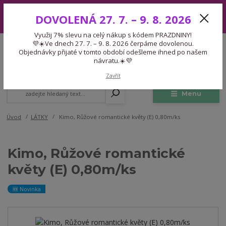
Využij 7% slevu na celý nákup s kódem PRAZDNINY! 💜☀️Ve dnech 27.
DOVOLENÁ 27. 7. – 9. 8. 2026
7. – 9. 8. 2026 čerpáme dovolenou. Objednávky přijaté v tomto období
odešleme ihned po našem návratu.☀️💜
Využij 7% slevu na celý nákup s kódem PRAZDNINY!
Expedice 775 866 913
💜☀️Ve dnech 27. 7. – 9. 8. 2026 čerpáme dovolenou.
CZK
Po-Čt 9-15:30 Pá 9-14:30 Pauza 13-13:45
Objednávky přijaté v tomto období odešleme ihned po našem
návratu.☀️💜
0
0,00 Kč
Zavřít
Menu
Úvod
LÁTKY
Kimo, Růžové romantické květy (E) 0,80m/ks
Kimo, Růžové romantické
květy (E) 0,80m/ks
🆕 Novinka