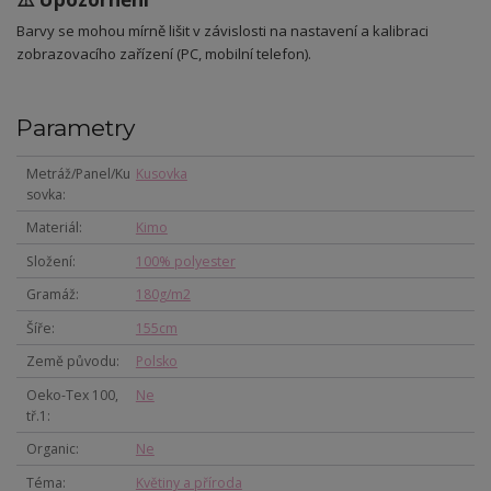
Barvy se mohou mírně lišit v závislosti na nastavení a kalibraci
zobrazovacího zařízení (PC, mobilní telefon).
Parametry
Metráž/Panel/Ku
Kusovka
sovka
Materiál
Kimo
Složení
100% polyester
Gramáž
180g/m2
Šíře
155cm
Země původu
Polsko
Oeko-Tex 100,
Ne
tř.1
Organic
Ne
Téma
Květiny a příroda