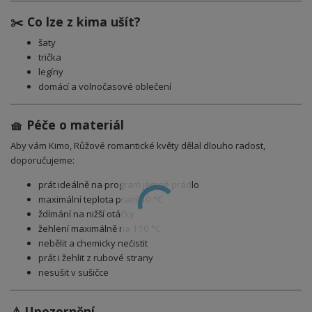
✂️ Co lze z kima ušít?
šaty
trička
legíny
domácí a volnočasové oblečení
🧺 Péče o materiál
Aby vám Kimo, Růžové romantické květy dělal dlouho radost,
doporučujeme:
prát ideálně na program jemné prádlo
maximální teplota praní 30 °C
ždímání na nižší otáčky
žehlení maximálně na 110 °C
nebělit a chemicky nečistit
prát i žehlit z rubové strany
nesušit v sušičce
⚠️ Upozornění