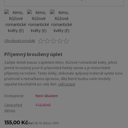
Ohodnotit produkt
Příjemný broušený úplet
Zažijte dotek luxusu s úpletem Kimo, Růžové romantické květy, jehož
jemně broušený povrch připomíná hebký samet a je mimořádně
příjemný na nošení. Tento lehký, dokonale splývavý materiál vyniká svou
pružností a nemačkavou úpravou, díky které budou vaše modely
vypadat bezchybně po celý den.
celý popis
Dostupnost
Není skladem
Cena před
172,00 Kč
slevou
155,00 Kč
/
ks
128,10 Kč
bez DPH