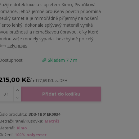
Zažijte dotek luxusu s úpletem Kimo, Pivoňková
romance, jehož jemně broušený povrch připomíná
hebký samet a je mimořádně příjemný na nošení.
Tento lehký, dokonale splývavý materiál vyniká
svou pružností a nemačkavou úpravou, díky které
budou vaše modely vypadat bezchybně po celý
den
celý popis
Dostupnost
🌈 Skladem 7.7 m
215,00 Kč
/
m
177,69 Kč
bez DPH
Přidat do košíku
Číslo produktu:
3D3-1B01EK0034
Metráž/Panel/Kusovka:
Metráž
Materiál:
Kimo
Složení:
100% polyester