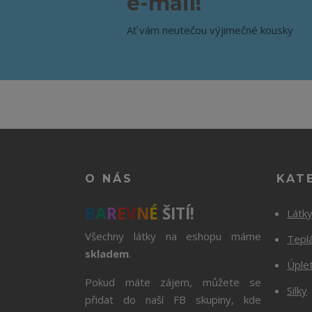
e-mail!
Ať vám neutečou výjimečné kousky
O NÁS
KAT
B
A
R
E
V
N
É
ŠITÍ!
Látk
Všechny látky na eshopu máme
Tepl
skladem
.
Úple
Pokud máte zájem, můžete se
Silky
přidat do naší FB skupiny, kde