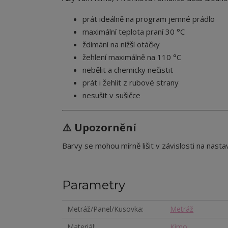
prát ideálně na program jemné prádlo
maximální teplota praní 30 °C
ždímání na nižší otáčky
žehlení maximálně na 110 °C
nebělit a chemicky nečistit
prát i žehlit z rubové strany
nesušit v sušičce
⚠️ Upozornění
Barvy se mohou mírně lišit v závislosti na nastav
Parametry
Metráž/Panel/Kusovka
Metráž
Materiál
Kimo