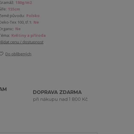
Gramáž:
180g/m2
Šíře:
155cm
Země původu:
Polsko
Oeko-Tex 100, tř.1:
Ne
Organic:
Ne
Téma:
Květiny a příroda
Hlídat cenu / dostupnost
Do oblíbených
RAM
DOPRAVA ZDARMA
při nákupu nad 1 800 Kč