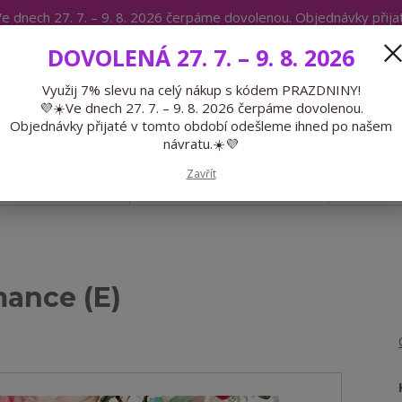
e dnech 27. 7. – 9. 8. 2026 čerpáme dovolenou. Objednávky přij
IKÁTY
BLOG
DOVOLENÁ 27. 7. – 9. 8. 2026
Expedice 775 866 913
Po-Čt 9-15
Využij 7% slevu na celý nákup s kódem PRAZDNINY!
💜☀️Ve dnech 27. 7. – 9. 8. 2026 čerpáme dovolenou.
Hledat
Objednávky přijaté v tomto období odešleme ihned po našem
návratu.☀️💜
Zavřít
GALANTERIE
PŘEDOBJEDNÁVKY
LÉTO
ance (E)