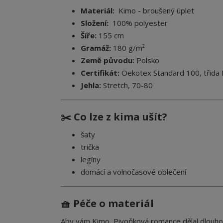
Materiál:
Kimo - broušený úplet
Složení:
100% polyester
Šíře:
155 cm
Gramáž:
180 g/m²
Země původu:
Polsko
Certifikát:
Oekotex Standard 100, třida I.
Jehla:
Stretch, 70-80
✂️ Co lze z kima ušít?
šaty
trička
legíny
domácí a volnočasové oblečení
🧺 Péče o materiál
Aby vám Kimo, Pivoňková romance dělal dlouho