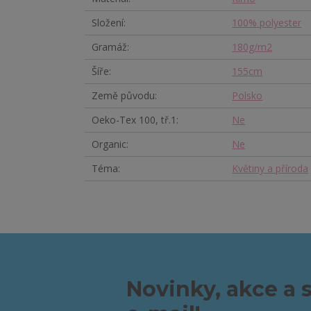
Složení
100% polyester
Gramáž
180g/m2
Šíře
155cm
Země původu
Polsko
Oeko-Tex 100, tř.1
Ne
Organic
Ne
Téma
Květiny a příroda
Novinky, akce a 