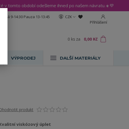
até v tomto období odešleme ihned po našem návratu.☀️💜
:30 Pá 9-14:30 Pauza 13-13:45
CZK
Přihlášení
0
ks
za
0,00 Kč
VÝPRODEJ
DALŠÍ MATERIÁLY
Ohodnotit produkt
Kvalitní viskózový úplet