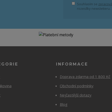
Souhlasím se
zpracová
rozesílky newsletteru.
EGORIE
INFORMACE
y
Doprava zdarma od 1 800 Kč
ákovina
Obchodní podmínky
t
Nejčastější dotazy
Blog