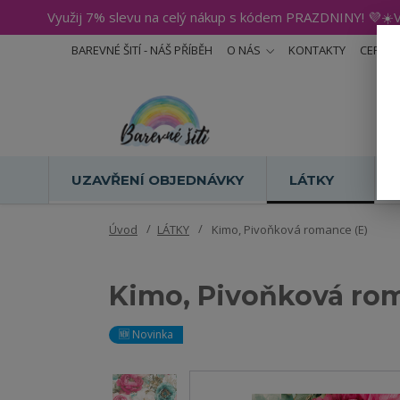
Využij 7% slevu na celý nákup s kódem PRAZDNINY! 💜☀️V
BAREVNÉ ŠITÍ - NÁŠ PŘÍBĚH
O NÁS
KONTAKTY
CERTIF
UZAVŘENÍ OBJEDNÁVKY
LÁTKY
Úvod
LÁTKY
Kimo, Pivoňková romance (E)
Kimo, Pivoňková rom
🆕 Novinka