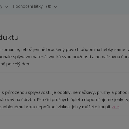
ry
Hodnocení látky:
0
duktu
á romance, jehož jemně broušený povrch připomíná hebký samet 
konale splývavý materiál vyniká svou pružností a nemačkavou úpr
ně po celý den.
, s přirozenou splývavostí. Je odolný, nemačkavý, pružný a pohodl
nenáročný na údržbu. Pro šití pružných úpletu doporučujeme jehly t
y zaoblenému hrotu nepoškodí vlákna. Jehly můžete koupit
zde
.