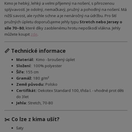
Kimo je hebký, lehký a velmi příjemný na nošení, s přirozenou
splývavostí. Je odolný, nemačkavý, pružný a pohodlný na nošení. Má
nižší savost, ale rychle schne a je nenáročný na údržbu. Pro šití
pružných úpletu doporučujeme jehly typu
Stretch nebo Jersey o
síle 70–80
, které díky zaoblenému hrotu nepoškodí vlákna. Jehly
můžete koupit
zde
.
📏 Technické informace
Materiál:
Kimo - broušený úplet
Složení:
100% polyester
Šíře:
155 cm
Gramáž:
180 g/m²
Země původu:
Polsko
Certifikát:
Oekotex Standard 100, třida I. - vhodné prot děti
do 3let
Jehla:
Stretch, 70-80
✂️ Co lze z kima ušít?
šaty