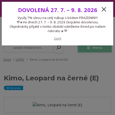
Využij 7% slevu na celý nákup s kódem PRAZDNINY! 💜☀️Ve dnech 27.
DOVOLENÁ 27. 7. – 9. 8. 2026
7. – 9. 8. 2026 čerpáme dovolenou. Objednávky přijaté v tomto období
odešleme ihned po našem návratu.☀️💜
Využij 7% slevu na celý nákup s kódem PRAZDNINY!
Expedice 775 866 913
💜☀️Ve dnech 27. 7. – 9. 8. 2026 čerpáme dovolenou.
CZK
Po-Čt 9-15:30 Pá 9-14:30 Pauza 13-13:45
Objednávky přijaté v tomto období odešleme ihned po našem
návratu.☀️💜
0
0,00 Kč
Zavřít
Menu
Úvod
LÁTKY
Kimo, Leopard na černé (E)
Kimo, Leopard na černé (E)
🆕 Novinka