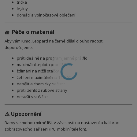
trička
legíny
domácí a volnočasové oblečení
🧺 Péče o materiál
Aby vám Kimo, Leopard na černé dělal dlouho radost,
doporučujeme:
prát ideálně na program jemné prádlo
maximální teplota praní 30 °C
ždímání na nižší otáčky
žehlení maximálně na 110 °C
nebělit a chemicky nečistit
prát i žehlit z rubové strany
nesušit v sušičce
⚠️ Upozornění
Barvy se mohou mírně lišit v závislosti na nastavení a kalibraci
zobrazovacího zařízení (PC, mobilní telefon).