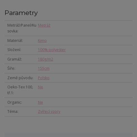
Parametry
Metráž/Panel/Ku
Metráž
sovka
Materiál
Kimo
Složení
100% polyester
Gramáž
180g/m2
Šíře
155cm
Země původu
Polsko
Oeko-Tex 100,
Ne
tř.1
Organic
Ne
Téma
Zvířecí vzory