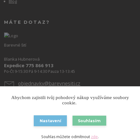
Blog
MÁTE DOTAZ?
Barevné šití
Blanka Hubnerová
Expedice 775 866 913
Po-Čt 9-15:30 Pá 9-14:30 Pauza 13-13:45
objednavky@barevnesiti.cz
Abychom zajistili tvůj pohodový nákup využíváme soubory
cookie.
Nastavení
Souhlasím
Copyright © 2026 Barevnesiti.cz
Souhlas můžete odmítnout
zde
.
Vytvořeno na
Eshop-rychle.cz