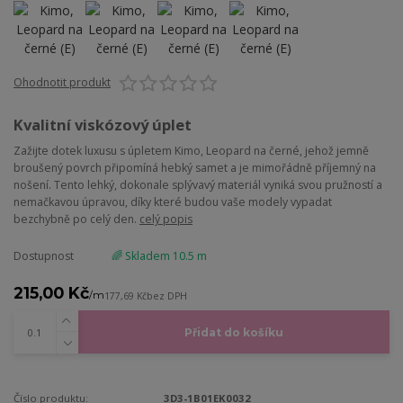
Ohodnotit produkt
Kvalitní viskózový úplet
Zažijte dotek luxusu s úpletem Kimo, Leopard na černé, jehož jemně
broušený povrch připomíná hebký samet a je mimořádně příjemný na
nošení. Tento lehký, dokonale splývavý materiál vyniká svou pružností a
nemačkavou úpravou, díky které budou vaše modely vypadat
bezchybně po celý den.
celý popis
Dostupnost
🌈 Skladem 10.5 m
215,00 Kč
/
m
177,69 Kč
bez DPH
Přidat do košíku
Číslo produktu:
3D3-1B01EK0032