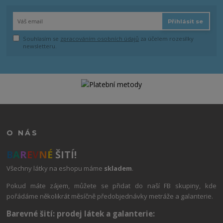
Přihlásit se
Souhlasím se
zpracováním osobních údajů
za účelem rozesílky
newsletteru.
O NÁS
B
A
R
E
V
N
É
ŠITÍ!
Všechny látky na eshopu máme
skladem
.
Pokud máte zájem, můžete se přidat do naší FB skupiny, kde
pořádáme několikrát měsíčně předobjednávky metráže a galanterie.
Barevné šití: prodej látek a galanterie: