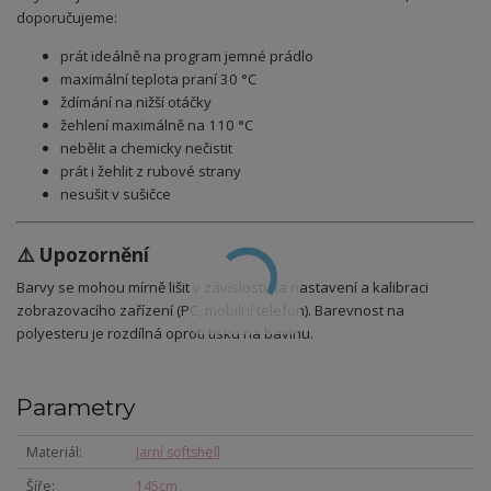
doporučujeme:
prát ideálně na program jemné prádlo
maximální teplota praní 30 °C
ždímání na nižší otáčky
žehlení maximálně na 110 °C
nebělit a chemicky nečistit
prát i žehlit z rubové strany
nesušit v sušičce
⚠️ Upozornění
Barvy se mohou mírně lišit v závislosti na nastavení a kalibraci
zobrazovacího zařízení (PC, mobilní telefon). Barevnost na
polyesteru je rozdílná oproti tisku na bavlnu.
Parametry
Materiál
Jarní softshell
Šíře
145cm