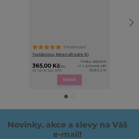
3 hodnocení
Teplákovina, Minecraft tváře (E)
Úplet, Minecraf
V tisku, skladem
365,00 Kč
330,00 K
+/- I. polovina září
/
m
2026 0.3 m
301,65 Kč
bez DPH
272,73 Kč
bez D
Detail
Novinky, akce a slevy na Váš
e-mail!