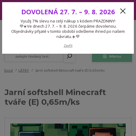
Využij 7% slevu na celý nákup s kódem PRAZDNINY! 💜☀️Ve dnech 27.
DOVOLENÁ 27. 7. – 9. 8. 2026
7. – 9. 8. 2026 čerpáme dovolenou. Objednávky přijaté v tomto období
odešleme ihned po našem návratu.☀️💜
Využij 7% slevu na celý nákup s kódem PRAZDNINY!
Expedice 775 866 913
💜☀️Ve dnech 27. 7. – 9. 8. 2026 čerpáme dovolenou.
CZK
Po-Čt 9-15:30 Pá 9-14:30 Pauza 13-13:45
Objednávky přijaté v tomto období odešleme ihned po našem
návratu.☀️💜
0
0,00 Kč
Zavřít
Menu
Úvod
LÁTKY
Jarní softshell Minecraft tváře (E) 0,65m/ks
Jarní softshell Minecraft
tváře (E) 0,65m/ks