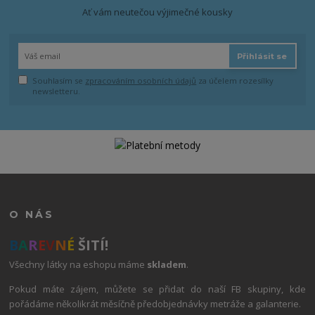
Ať vám neutečou výjimečné kousky
Přihlásit se
Souhlasím se
zpracováním osobních údajů
za účelem rozesílky
newsletteru.
O NÁS
B
A
R
E
V
N
É
ŠITÍ!
Všechny látky na eshopu máme
skladem
.
Pokud máte zájem, můžete se přidat do naší FB skupiny, kde
pořádáme několikrát měsíčně předobjednávky metráže a galanterie.