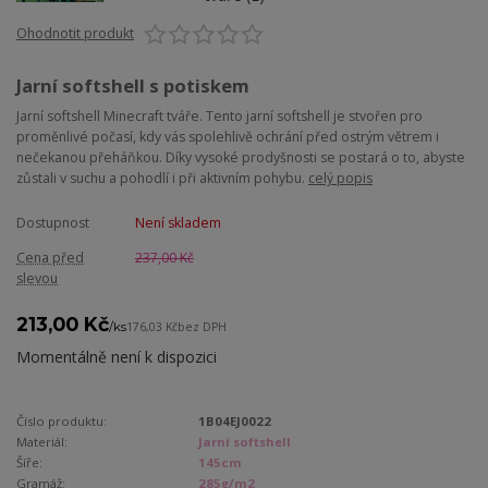
Ohodnotit produkt
Jarní softshell s potiskem
Jarní softshell Minecraft tváře. Tento jarní softshell je stvořen pro
proměnlivé počasí, kdy vás spolehlivě ochrání před ostrým větrem i
nečekanou přeháňkou. Díky vysoké prodyšnosti se postará o to, abyste
zůstali v suchu a pohodlí i při aktivním pohybu.
celý popis
Dostupnost
Není skladem
Cena před
237,00 Kč
slevou
213,00 Kč
/
ks
176,03 Kč
bez DPH
Momentálně není k dispozici
Číslo produktu:
1B04EJ0022
Materiál:
Jarní softshell
Šíře:
145cm
Gramáž:
285g/m2