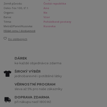
Země původu:
Česká republika
Oeko-Tex 100, tř.1:
Ano
Organic:
Ne
Barva:
Vzor
Téma:
Pohádkové postavy
Metráž/Panel/Kusovka:
Kusovka
Hlídat cenu / dostupnost
Do oblíbených
DÁREK
ke každé objednávce zdarma
ŠIROKÝ VÝBĚR
jednobarevné i potištěné látky
VĚRNOSTNÍ PROGRAM
sleva až 5% pro naše zákazníky
DOPRAVA ZDARMA
při nákupu nad 1 800 Kč