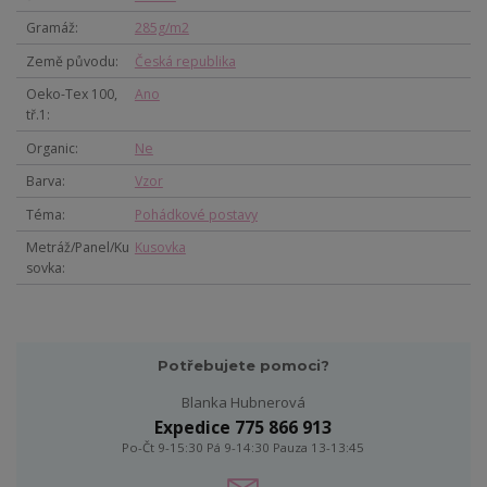
Gramáž
285g/m2
Země původu
Česká republika
Oeko-Tex 100,
Ano
tř.1
Organic
Ne
Barva
Vzor
Téma
Pohádkové postavy
Metráž/Panel/Ku
Kusovka
sovka
Potřebujete pomoci?
Blanka Hubnerová
Expedice 775 866 913
Po-Čt 9-15:30 Pá 9-14:30 Pauza 13-13:45