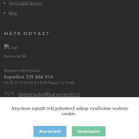
Nejčastější dotazy
Blog
MÁTE DOTAZ?
Barevné šití
Blanka Hubnerová
Expedice 775 866 913
Po-Čt 9-15:30 Pá 9-14:30 Pauza 13-13:45
objednavky@barevnesiti.cz
Abychom zajistili tvůj pohodový nákup využíváme soubory
cookie.
Nastavení
Souhlasím