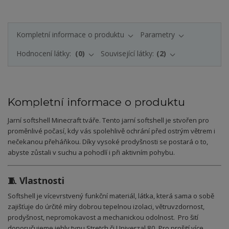
Kompletní informace o produktu
Parametry
Hodnocení látky:
0
Související látky:
2
Kompletní informace o produktu
Jarní softshell Minecraft tváře. Tento jarní softshell je stvořen pro
proměnlivé počasí, kdy vás spolehlivě ochrání před ostrým větrem i
nečekanou přeháňkou. Díky vysoké prodyšnosti se postará o to,
abyste zůstali v suchu a pohodlí i při aktivním pohybu.
🧵 Vlastnosti
Softshell je vícevrstvený funkční materiál, látka, která sama o sobě
zajišťuje do úrčité míry dobrou tepelnou izolaci, větruvzdornost,
prodyšnost, nepromokavost a mechanickou odolnost. Pro šití
doporučujeme jehly typu Stretch či Univerzal 80. Pro prošití více