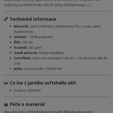
vrstev by se mohla hodit i síla 90. Jehly můžete koupit
zde
.
📏 Technické informace
Materiál:
jarní softshell s membránou TPU, z rubu úplet
(šachovnice)
Složení:
100
% polyester
Šíře:
145 cm
Gramáž:
285 g/m²
Země původu:
Česká republika
Certifikát:
Oeko-Tex Standard 100, tř.1 - Vhodné pro děti do
3 let
Jehla:
Universal 80 / Stretch 80
✂️ Co lze z jarního softshellu ušít
Outdoor oblečení
🧺 Péče o materiál
Aby vám Jarní softshell Minecraft tváře dělal dlouho radost,