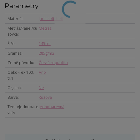
Parametry
Materiál
Jarní softshell
Metráž/Panel/Ku
Metráž
sovka
Šíře
145cm
Gramáž
285g/m2
Země původu
Česká republika
Oeko-Tex 100,
Ano
tř.1
Organic
Ne
Barva
Růžová
Téma/Jednobare
Jednobarevná
vné