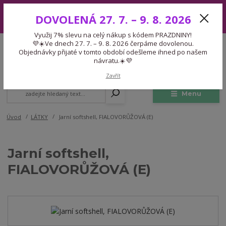
Využij 7% slevu na celý nákup s kódem PRAZDNINY! 💜☀️Ve dnech 27.
DOVOLENÁ 27. 7. – 9. 8. 2026
7. – 9. 8. 2026 čerpáme dovolenou. Objednávky přijaté v tomto období
odešleme ihned po našem návratu.☀️💜
Využij 7% slevu na celý nákup s kódem PRAZDNINY!
Expedice 775 866 913
💜☀️Ve dnech 27. 7. – 9. 8. 2026 čerpáme dovolenou.
CZK
Po-Čt 9-15:30 Pá 9-14:30 Pauza 13-13:45
Objednávky přijaté v tomto období odešleme ihned po našem
návratu.☀️💜
0
0,00 Kč
Zavřít
Menu
Úvod
LÁTKY
Jarní softshell, FIALOVORŮŽOVÁ (E)
Jarní softshell,
FIALOVORŮŽOVÁ (E)