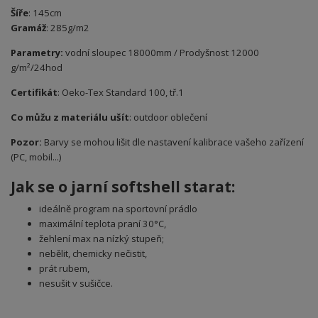
Šíře
: 145cm
Gramáž
: 285g/m2
Parametry:
vodní sloupec 18000mm / Prodyšnost 12000
g/m²/24hod
Certifikát
: Oeko-Tex Standard 100, tř.1
Co můžu z materiálu ušít
: outdoor oblečení
Pozor:
Barvy se mohou lišit dle nastavení kalibrace vašeho zařízení
(PC, mobil...)
Jak se o jarní softshell starat:
ideálně program na sportovní prádlo
maximální teplota praní 30°C,
žehlení max na nízký stupeň;
nebělit, chemicky nečistit,
prát rubem,
nesušit v sušičce.