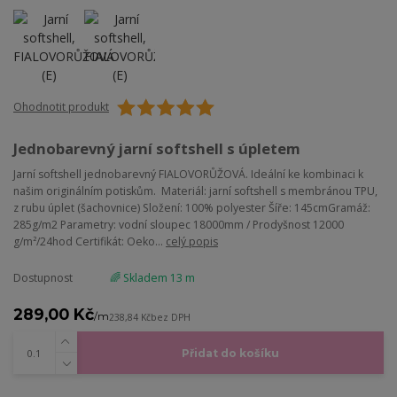
Ohodnotit produkt
Jednobarevný jarní softshell s úpletem
Jarní softshell jednobarevný FIALOVORŮŽOVÁ. Ideální ke kombinaci k
našim originálním potiskům. Materiál: jarní softshell s membránou TPU,
z rubu úplet (šachovnice) Složení: 100% polyester Šíře: 145cmGramáž:
285g/m2 Parametry: vodní sloupec 18000mm / Prodyšnost 12000
g/m²/24hod Certifikát: Oeko...
celý popis
Dostupnost
🌈 Skladem 13 m
289,00 Kč
/
m
238,84 Kč
bez DPH
Přidat do košíku