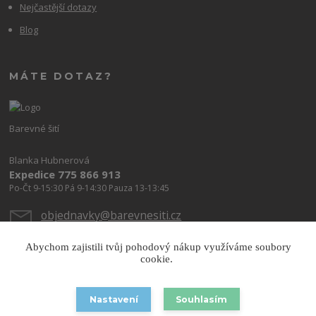
Nejčastější dotazy
Blog
MÁTE DOTAZ?
Barevné šití
Blanka Hubnerová
Expedice 775 866 913
Po-Čt 9-15:30 Pá 9-14:30 Pauza 13-13:45
objednavky@barevnesiti.cz
Abychom zajistili tvůj pohodový nákup využíváme soubory
cookie.
Nastavení
Souhlasím