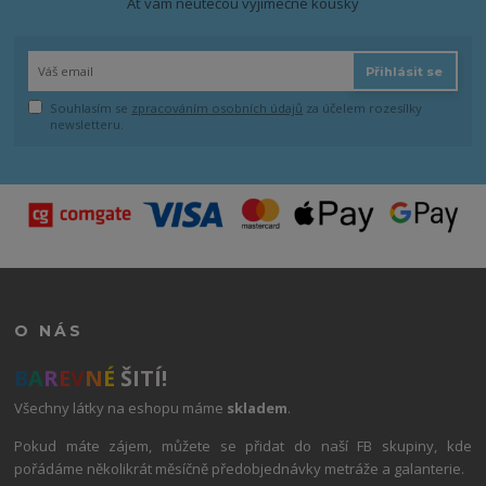
Ať vám neutečou výjimečné kousky
Přihlásit se
Souhlasím se
zpracováním osobních údajů
za účelem rozesílky
newsletteru.
O NÁS
B
A
R
E
V
N
É
ŠITÍ!
Všechny látky na eshopu máme
skladem
.
Pokud máte zájem, můžete se přidat do naší FB skupiny, kde
pořádáme několikrát měsíčně předobjednávky metráže a galanterie.