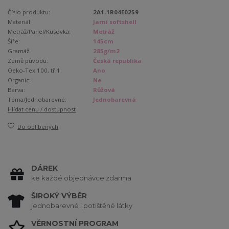
Číslo produktu:
2A1-1R04E0259
Materiál:
Jarní softshell
Metráž/Panel/Kusovka:
Metráž
Šíře:
145cm
Gramáž:
285g/m2
Země původu:
Česká republika
Oeko-Tex 100, tř.1:
Ano
Organic:
Ne
Barva:
Růžová
Téma/Jednobarevné:
Jednobarevná
Hlídat cenu / dostupnost
Do oblíbených
DÁREK
ke každé objednávce zdarma
ŠIROKÝ VÝBĚR
jednobarevné i potištěné látky
VĚRNOSTNÍ PROGRAM