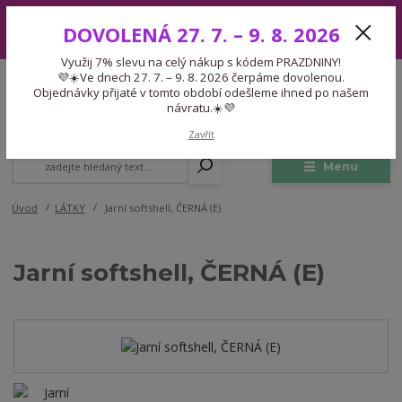
Využij 7% slevu na celý nákup s kódem PRAZDNINY! 💜☀️Ve dnech 27.
DOVOLENÁ 27. 7. – 9. 8. 2026
7. – 9. 8. 2026 čerpáme dovolenou. Objednávky přijaté v tomto období
odešleme ihned po našem návratu.☀️💜
Využij 7% slevu na celý nákup s kódem PRAZDNINY!
Expedice 775 866 913
💜☀️Ve dnech 27. 7. – 9. 8. 2026 čerpáme dovolenou.
CZK
Po-Čt 9-15:30 Pá 9-14:30 Pauza 13-13:45
Objednávky přijaté v tomto období odešleme ihned po našem
návratu.☀️💜
0
0,00 Kč
Zavřít
Menu
Úvod
LÁTKY
Jarní softshell, ČERNÁ (E)
Jarní softshell, ČERNÁ (E)