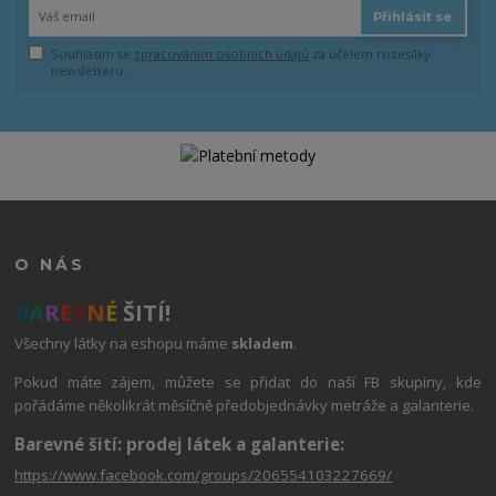
Přihlásit se
Souhlasím se
zpracováním osobních údajů
za účelem rozesílky
newsletteru.
O NÁS
B
A
R
E
V
N
É
ŠITÍ!
Všechny látky na eshopu máme
skladem
.
Pokud máte zájem, můžete se přidat do naší FB skupiny, kde
pořádáme několikrát měsíčně předobjednávky metráže a galanterie.
Barevné šití: prodej látek a galanterie:
https://www.facebook.com/groups/206554103227669/