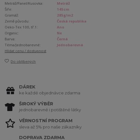
Metráž/Panel/Kusovka:
Metráž
Šíře:
145cm
Gramáž:
285g/m2
Země původu:
Česká republika
Oeko-Tex 100, tř.1:
Ano
Organic:
Ne
Barva:
Černá
Téma/Jednobarevné:
Jednobarevná
Hlídat cenu / dostupnost
Do oblíbených
DÁREK
ke každé objednávce zdarma
ŠIROKÝ VÝBĚR
jednobarevné i potištěné látky
VĚRNOSTNÍ PROGRAM
sleva až 5% pro naše zákazníky
DOPRAVA ZDARMA