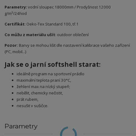
Parametry:
vodní sloupec 18000mm / Prodyšnost 12000
g/m²/24hod
Certifikát
: Oeko-Tex Standard 100, tř.1
Co můžu z materiálu ušít
: outdoor oblečení
Pozor:
Barvy se mohou lišit dle nastavení kalibrace vašeho zařízení
(PC, mobil...)
Jak se o jarní softshell starat:
ideálně program na sportovní prádlo
maximální teplota praní 30°C,
žehlení max na nízký stupeň;
nebělit, chemicky nečistit,
prát rubem,
nesušit v sušičce.
Parametry