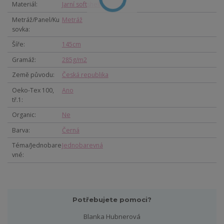
Materiál
Jarní softshell
Metráž/Panel/Ku
Metráž
sovka
Šíře
145cm
Gramáž
285g/m2
Země původu
Česká republika
Oeko-Tex 100,
Ano
tř.1
Organic
Ne
Barva
Černá
Téma/Jednobare
Jednobarevná
vné
Potřebujete pomoci?
Blanka Hubnerová