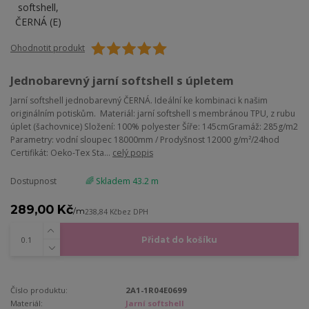
Ohodnotit produkt
Jednobarevný jarní softshell s úpletem
Jarní softshell jednobarevný ČERNÁ. Ideální ke kombinaci k našim
originálním potiskům. Materiál: jarní softshell s membránou TPU, z rubu
úplet (šachovnice) Složení: 100% polyester Šíře: 145cmGramáž: 285g/m2
Parametry: vodní sloupec 18000mm / Prodyšnost 12000 g/m²/24hod
Certifikát: Oeko-Tex Sta...
celý popis
Dostupnost
🌈 Skladem 43.2 m
289,00 Kč
/
m
238,84 Kč
bez DPH
Přidat do košíku
Číslo produktu:
2A1-1R04E0699
Materiál:
Jarní softshell