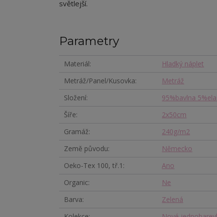
světlejší.
Parametry
Materiál
Hladký náplet
Metráž/Panel/Kusovka
Metráž
Složení
95%bavlna 5%ela
Šíře
2x50cm
Gramáž
240g/m2
Země původu
Německo
Oeko-Tex 100, tř.1
Ano
Organic
Ne
Barva
Zelená
Kolekce
Nové jednobarev