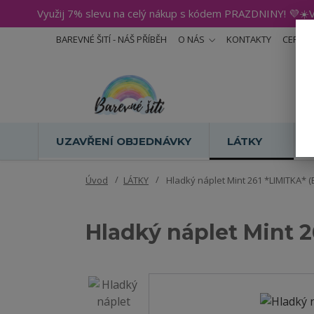
Využij 7% slevu na celý nákup s kódem PRAZDNINY! 💜☀️V
BAREVNÉ ŠITÍ - NÁŠ PŘÍBĚH
O NÁS
KONTAKTY
CERTIF
UZAVŘENÍ OBJEDNÁVKY
LÁTKY
Úvod
LÁTKY
Hladký náplet Mint 261 *LIMITKA* (E
Hladký náplet Mint 2