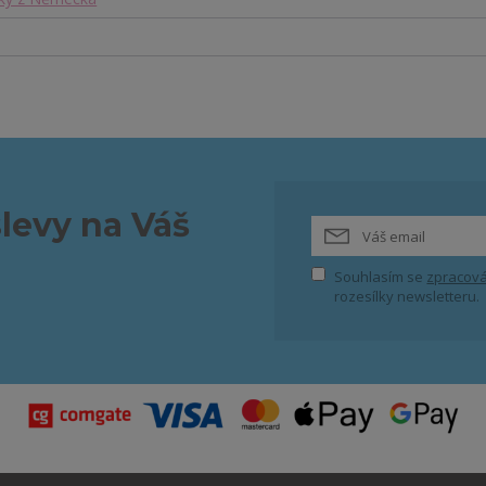
slevy na Váš
Souhlasím se
zpracová
rozesílky newsletteru.