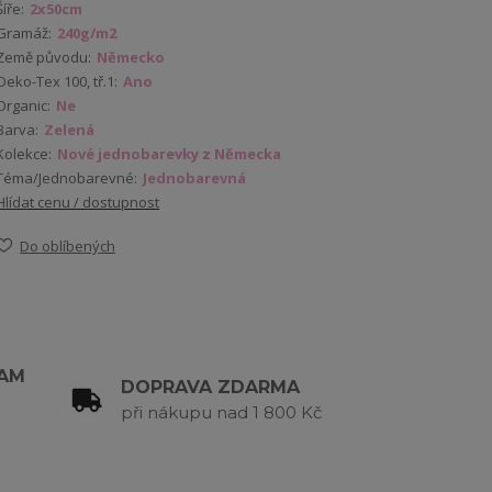
Šíře:
2x50cm
Gramáž:
240g/m2
Země původu:
Německo
Oeko-Tex 100, tř.1:
Ano
Organic:
Ne
Barva:
Zelená
Kolekce:
Nové jednobarevky z Německa
Téma/Jednobarevné:
Jednobarevná
Hlídat cenu / dostupnost
Do oblíbených
RAM
DOPRAVA ZDARMA
při nákupu nad 1 800 Kč