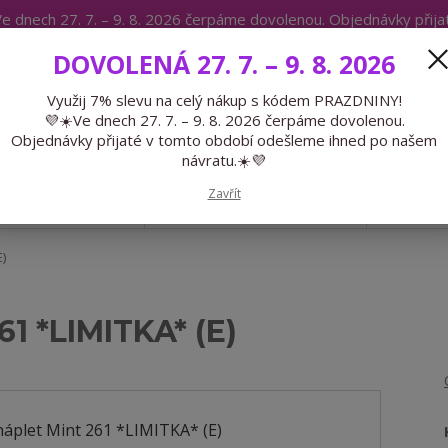
e dnech 27. 7. – 9. 8. 2026 čerpáme dovolenou. Objednávky přij
IKÁTY
BLOG
DOVOLENÁ 27. 7. – 9. 8. 2026
Expedice 775 866 913
Po-Čt 9-15
Využij 7% slevu na celý nákup s kódem PRAZDNINY!
💜☀️Ve dnech 27. 7. – 9. 8. 2026 čerpáme dovolenou.
Hledat
Objednávky přijaté v tomto období odešleme ihned po našem
návratu.☀️💜
Zavřít
GALANTERIE
PŘEDOBJEDNÁVKY
LÉTO
)
61 *LIMITKA* (E)