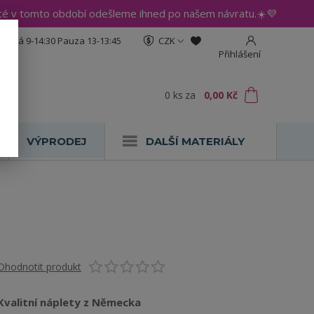
até v tomto období odešleme ihned po našem návratu.☀️💜
:30 Pá 9-14:30 Pauza 13-13:45
CZK
Přihlášení
0
ks
za
0,00 Kč
VÝPRODEJ
DALŠÍ MATERIÁLY
Ohodnotit produkt
Kvalitní náplety z Německa