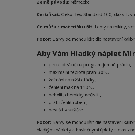
Země původu:
Německo
Certifikát
: Oeko-Tex Standard 100, class I., v
Co můžu z materiálu ušít
: Lemy na mikiny, ves
Pozor:
Barvy se mohou lišit dle nastavení kalibr
Aby Vám Hladký náplet Mint
perte ideálně na program jemné prádlo,
maximální teplota praní 30°C,
ždímání na nižší otáčky,
žehlení max na 110°C,
nebělit, chemicky nečistit,
prát i žehlit rubem,
nesušit v sušičce.
Pozor:
Barvy se mohou lišit dle nastavení kalibr
hladkými náplety a bavlněnými úplety s elastan