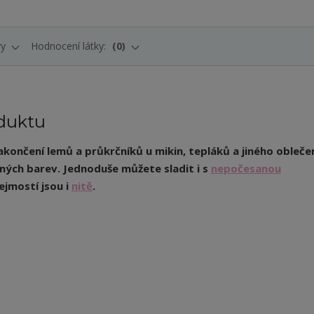
ry
Hodnocení látky:
0
duktu
akončení lemů a průkrčníků u mikin, tepláků a jiného obleče
aných barev.
Jednoduše můžete sladit i s
nepočesanou
ejmostí jsou i
nitě
.