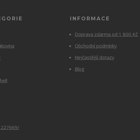
EGORIE
INFORMACE
y
Doprava zdarma od 1 800 Kč
ákovina
Obchodní podmínky
t
Nejčastější dotazy
Blog
hell
3227669/