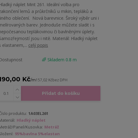
Hladký náplet Mint 261. Ideální volba pro
zakončení lemů a průkrčníků u mikin, tepláků a
jiného oblečení. Nová barevnice. Široký výběr uni i
melírovaných barev. Jednoduše můžete sladit i s
nepočesanou teplákovinou či bavlněnými úplety.
Samozřejmostí jsou i nitě. Materiál: Hladký náplet
s elastanem,...
celý popis
Dostupnost
🌈 Skladem 0.8 m
190,00 Kč
/
m
157,02 Kč
bez DPH
Přidat do košíku
Číslo produktu:
1A03EL261
Materiál:
Hladký náplet
Metráž/Panel/Kusovka:
Metráž
Složení:
95%bavlna 5%elastan