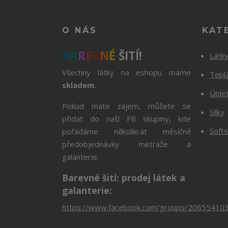
O NÁS
KAT
B
A
R
E
V
N
É
ŠITÍ!
Látk
Všechny látky na eshopu máme
Tepl
skladem
.
Úple
Pokud máte zájem, můžete se
Silky
přidat do naší FB skupiny, kde
Softs
pořádáme několikrát měsíčně
předobjednávky metráže a
galanterie.
Barevné šití: prodej látek a
galanterie:
https://www.facebook.com/groups/20655410