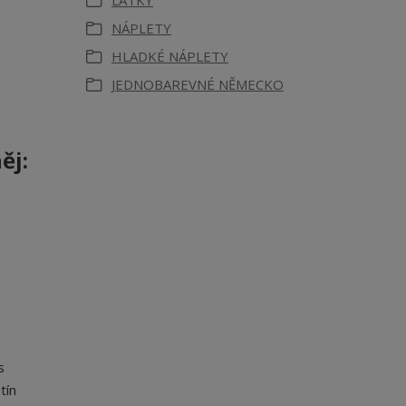
LÁTKY
NÁPLETY
HLADKÉ NÁPLETY
JEDNOBAREVNÉ NĚMECKO
ěj:
s
tín