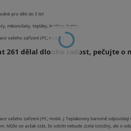
hodné pro děti do 3 let
ty, mikonošaty, tepláky, kraťasy, legíny...
ace vašeho zařízení (PC, mobil...)
 261 dělal dlouho radost, pečujte o n
ace vašeho zařízení (PC, mobil...) Teplákoviny b
arevně odpovídají 
em. Může se avšak stát, že odstín nebude zcela totožný, ale o ods