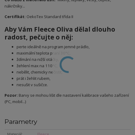
nákrčníky...
Certifikát:
OekoTex Standard třída II
Aby Vám Fleece Oliva dělal dlouho
radost, pečujte o něj:
perte ideálně na program jemné prádlo,
maximální teplota praní 30°C,
ždímání na nižší otáčky,
žehlení max na 110°C,
nebělit, chemicky nečistit,
prát i žehlit rubem,
nesušit v sušičce.
Pozor:
Barvy se mohou lišit dle nastavení kalibrace vašeho zařízení
(PC, mobil...)
Parametry
Materiál
Fleece