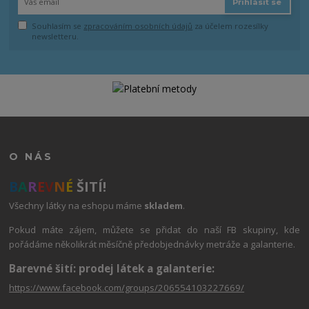
Přihlásit se
Souhlasím se
zpracováním osobních údajů
za účelem rozesílky
newsletteru.
O NÁS
B
A
R
E
V
N
É
ŠITÍ!
Všechny látky na eshopu máme
skladem
.
Pokud máte zájem, můžete se přidat do naší FB skupiny, kde
pořádáme několikrát měsíčně předobjednávky metráže a galanterie.
Barevné šití: prodej látek a galanterie:
https://www.facebook.com/groups/206554103227669/