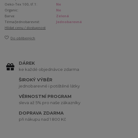
Oeko-Tex 100, tř.1:
Ne
Organic:
Ne
Barva:
Zelená
Téma/Jednobarevné:
Jednobarevná
Hlídat cenu / dostupnost
Do oblíbených
DÁREK
ke každé objednávce zdarma
ŠIROKÝ VÝBĚR
jednobarevné i potištěné látky
VĚRNOSTNÍ PROGRAM
sleva až 5% pro naše zákazníky
DOPRAVA ZDARMA
při nákupu nad 1 800 Kč