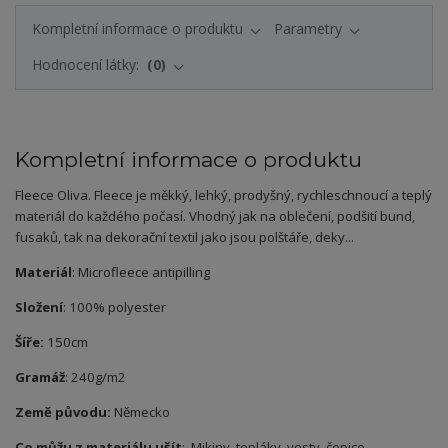
Kompletní informace o produktu
Parametry
Hodnocení látky:
0
Kompletní informace o produktu
Fleece Oliva. Fleece je měkký, lehký, prodyšný, rychleschnoucí a teplý
materiál do každého počasí. Vhodný jak na oblečení, podšití bund,
fusaků, tak na dekorační textil jako jsou polštáře, deky...
Materiál
: Microfleece antipilling
Složení
: 100% polyester
Šíře:
150cm
Gramáž
: 240g/m2
Země původu:
Německo
Co můžu z materiálu ušít
: Mikiny, tepláky, vesty, čepice,