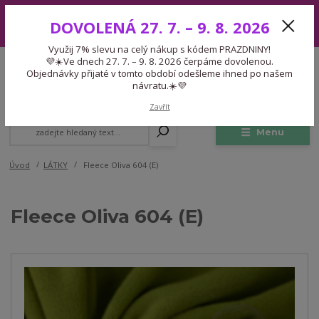
Využij 7% slevu na celý nákup s kódem PRAZDNINY! 💜☀️Ve dnech 27.
DOVOLENÁ 27. 7. – 9. 8. 2026
7. – 9. 8. 2026 čerpáme dovolenou. Objednávky přijaté v tomto období
odešleme ihned po našem návratu.☀️💜
Využij 7% slevu na celý nákup s kódem PRAZDNINY!
Expedice 775 866 913
💜☀️Ve dnech 27. 7. – 9. 8. 2026 čerpáme dovolenou.
CZK
Po-Čt 9-15:30 Pá 9-14:30 Pauza 13-13:45
Objednávky přijaté v tomto období odešleme ihned po našem
návratu.☀️💜
0
0,00 Kč
Zavřít
Menu
Úvod
LÁTKY
Fleece Oliva 604 (E)
Fleece Oliva 604 (E)