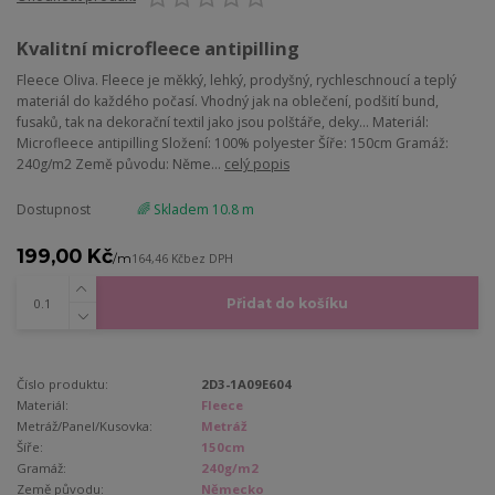
Kvalitní microfleece antipilling
Fleece Oliva. Fleece je měkký, lehký, prodyšný, rychleschnoucí a teplý
materiál do každého počasí. Vhodný jak na oblečení, podšití bund,
fusaků, tak na dekorační textil jako jsou polštáře, deky... Materiál:
Microfleece antipilling Složení: 100% polyester Šíře: 150cm Gramáž:
240g/m2 Země původu: Něme...
celý popis
Dostupnost
🌈 Skladem 10.8 m
199,00 Kč
/
m
164,46 Kč
bez DPH
Přidat do košíku
Číslo produktu:
2D3-1A09E604
Materiál:
Fleece
Metráž/Panel/Kusovka:
Metráž
Šíře:
150cm
Gramáž:
240g/m2
Země původu:
Německo