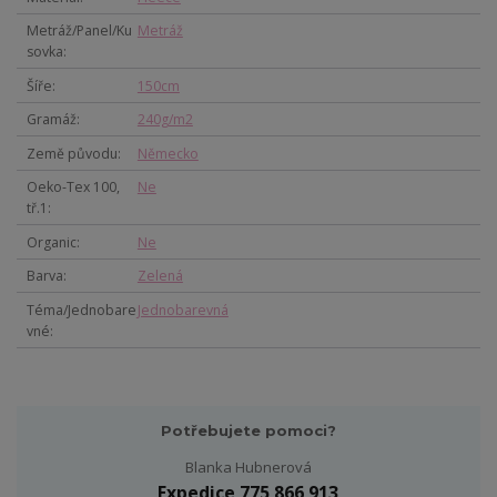
Metráž/Panel/Ku
Metráž
sovka
Šíře
150cm
Gramáž
240g/m2
Země původu
Německo
Oeko-Tex 100,
Ne
tř.1
Organic
Ne
Barva
Zelená
Téma/Jednobare
Jednobarevná
vné
Potřebujete pomoci?
Blanka Hubnerová
Expedice 775 866 913