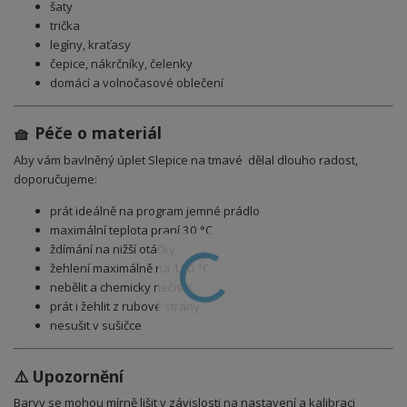
šaty
trička
legíny, kraťasy
čepice, nákrčníky, čelenky
domácí a volnočasové oblečení
🧺 Péče o materiál
Aby vám bavlněný úplet Slepice na tmavé dělal dlouho radost,
doporučujeme:
prát ideálně na program jemné prádlo
maximální teplota praní 30 °C
ždímání na nižší otáčky
žehlení maximálně na 110 °C
nebělit a chemicky nečistit
prát i žehlit z rubové strany
nesušit v sušičce
⚠️ Upozornění
Barvy se mohou mírně lišit v závislosti na nastavení a kalibraci