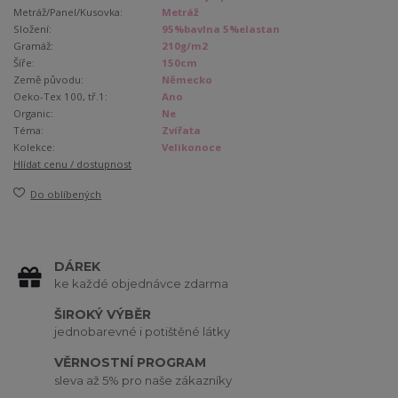
Metráž/Panel/Kusovka:
Metráž
Složení:
95%bavlna 5%elastan
Gramáž:
210g/m2
Šíře:
150cm
Země původu:
Německo
Oeko-Tex 100, tř.1:
Ano
Organic:
Ne
Téma:
Zvířata
Kolekce:
Velikonoce
Hlídat cenu / dostupnost
Do oblíbených
DÁREK
ke každé objednávce zdarma
ŠIROKÝ VÝBĚR
jednobarevné i potištěné látky
VĚRNOSTNÍ PROGRAM
sleva až 5% pro naše zákazníky