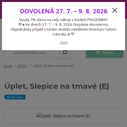
Využij 7% slevu na celý nákup s kódem PRAZDNINY! 💜☀️Ve dnech 27.
DOVOLENÁ 27. 7. – 9. 8. 2026
7. – 9. 8. 2026 čerpáme dovolenou. Objednávky přijaté v tomto období
odešleme ihned po našem návratu.☀️💜
Využij 7% slevu na celý nákup s kódem PRAZDNINY!
Expedice 775 866 913
💜☀️Ve dnech 27. 7. – 9. 8. 2026 čerpáme dovolenou.
CZK
Po-Čt 9-15:30 Pá 9-14:30 Pauza 13-13:45
Objednávky přijaté v tomto období odešleme ihned po našem
návratu.☀️💜
0
0,00 Kč
Zavřít
Menu
Úvod
LÁTKY
Úplet, Slepice na tmavé (E)
Úplet, Slepice na tmavé (E)
🆕 Novinka