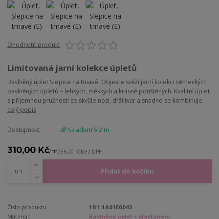
Ohodnotit produkt
Limitovaná jarní kolekce úpletů
Bavlněný úplet Slepice na tmavé. Objevte svěží jarní kolekci německých
bavlněných úpletů – lehkých, měkkých a krásně potištěných. Kvalitní úplet
s příjemnou pružností se skvěle nosí, drží tvar a snadno se kombinuje.
celý popis
Dostupnost
🌈 Skladem 5.2 m
310,00 Kč
/
m
256,20 Kč
bez DPH
Přidat do košíku
Číslo produktu:
1B1-1A01E0043
Materiál:
Bavlněný úplet s elastanem