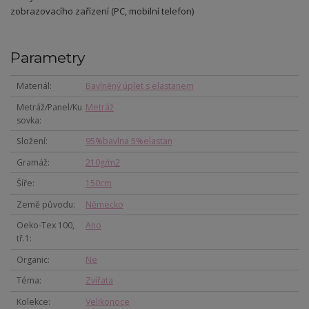
zobrazovacího zařízení (PC, mobilní telefon)
Parametry
Materiál
Bavlněný úplet s elastanem
Metráž/Panel/Ku
Metráž
sovka
Složení
95%bavlna 5%elastan
Gramáž
210g/m2
Šíře
150cm
Země původu
Německo
Oeko-Tex 100,
Ano
tř.1
Organic
Ne
Téma
Zvířata
Kolekce
Velikonoce