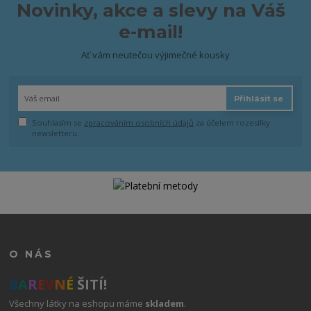
Novinky, akce a slevy na Váš
e-mail!
Ať vám neutečou výjimečné kousky
Přihlásit se
Souhlasím se
zpracováním osobních údajů
za účelem rozesílky
newsletteru.
O NÁS
B
A
R
E
V
N
É
ŠITÍ!
Všechny látky na eshopu máme
skladem
.