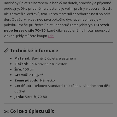
Bavlněný úplet s elastanem je hebký na dotek, prodyšný a příjemně
poddajný. Díky přidanému elastanu je velmi pružný v obou směrech,
ale zároveň si drží svůj tvar. Tento materiál se výborně nosí po celý
den. Odvádí vlhkost, nechává pokožku dýchat a neomezuje v
pohybu. Pro šití pružných úpletu doporučujeme jehly typu
Stretch
nebo Jersey o síle 70–80
, které díky zaoblenému hrotu nepoškodí
vlákna. Jehly můžete koupit
zde
.
📏 Technické informace
Materiál:
Bavlněný úplet s elastanem
Složení:
95% bavlna 5% elastan
Šíře:
150 cm
Gramáž:
210 g/m²
Země původu:
Německo
Certifikát:
Oekotex Standard 100, třida I. - vhodné prot děti
do 3let
Jehla:
Stretch, 70-80
✂️ Co lze z úpletu ušít