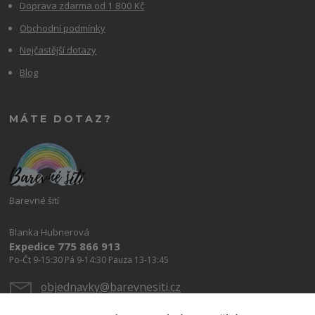
Doprava zdarma od 1 800 Kč
Obchodní podmínky
Nejčastější dotazy
Blog
MÁTE DOTAZ?
Barevné šití
Blanka Hubnerová
Expedice 775 866 913
Po-Čt 9-15:30 Pá 9-14:30 Pauza 13-13:45
objednavky@barevnesiti.cz