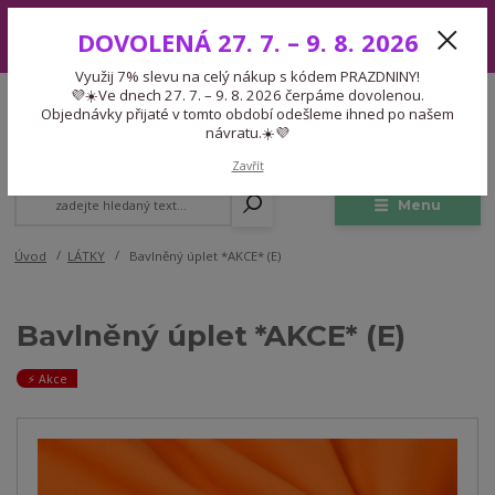
Využij 7% slevu na celý nákup s kódem PRAZDNINY! 💜☀️Ve dnech 27.
DOVOLENÁ 27. 7. – 9. 8. 2026
7. – 9. 8. 2026 čerpáme dovolenou. Objednávky přijaté v tomto období
odešleme ihned po našem návratu.☀️💜
Využij 7% slevu na celý nákup s kódem PRAZDNINY!
Expedice 775 866 913
💜☀️Ve dnech 27. 7. – 9. 8. 2026 čerpáme dovolenou.
CZK
Po-Čt 9-15:30 Pá 9-14:30 Pauza 13-13:45
Objednávky přijaté v tomto období odešleme ihned po našem
návratu.☀️💜
0
0,00 Kč
Zavřít
Menu
Úvod
LÁTKY
Bavlněný úplet *AKCE* (E)
Bavlněný úplet *AKCE* (E)
⚡️ Akce