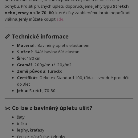
pohybu. Pro šití pružných úpletu doporučujeme jehly typu
Stretch
nebo Jersey o síle 70–80
, které díky zaoblenému hrotu nepoškodí
vlákna. Jehly můžete koupit
zde
.
📏 Technické informace
Materiál:
Bavlněný úplet s elastanem
Složení:
94% bavlna 6% elastan
Šíře:
180 cm
Gramáž:
200g/m² +/- 20g/m2
Země původu:
Turecko
Certifikát:
Oekotex Standard 100, třida I. - vhodné prot děti
do 3let
Jehla:
Stretch, 70-80
✂️ Co lze z bavlněný úpletu ušít?
šaty
trička
legíny, kraťasy
čepice, nákrčníky, čelenky