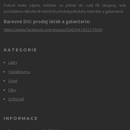
Pokud máte zájem, můžete se přidat do naší FB skupiny, kde
pořádáme několikrát měsíčně předobjednávky metráže a galanterie.
Barevné šití: prodej látek a galanterie:
https://www.facebook.com/groups/206554103227669/
KATEGORIE
Látky
Teplákovina
Úplet
Silky
Softshell
INFORMACE