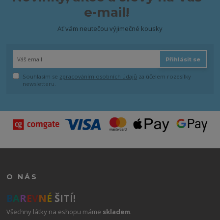
e-mail!
Ať vám neutečou výjimečné kousky
Přihlásit se
Souhlasím se
zpracováním osobních údajů
za účelem rozesílky
newsletteru.
O NÁS
B
A
R
E
V
N
É
ŠITÍ!
Všechny látky na eshopu máme
skladem
.