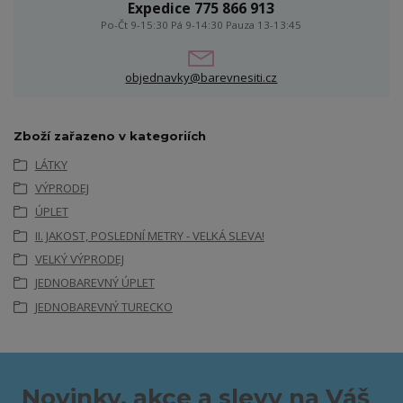
Expedice 775 866 913
Po-Čt 9-15:30 Pá 9-14:30 Pauza 13-13:45
objednavky@barevnesiti.cz
Zboží zařazeno v kategoriích
LÁTKY
VÝPRODEJ
ÚPLET
II. JAKOST, POSLEDNÍ METRY - VELKÁ SLEVA!
VELKÝ VÝPRODEJ
JEDNOBAREVNÝ ÚPLET
JEDNOBAREVNÝ TURECKO
Novinky, akce a slevy na Váš