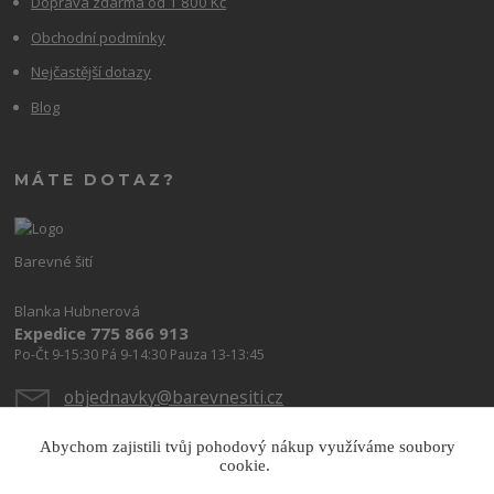
Doprava zdarma od 1 800 Kč
Obchodní podmínky
Nejčastější dotazy
Blog
MÁTE DOTAZ?
Barevné šití
Blanka Hubnerová
Expedice 775 866 913
Po-Čt 9-15:30 Pá 9-14:30 Pauza 13-13:45
objednavky@barevnesiti.cz
Abychom zajistili tvůj pohodový nákup využíváme soubory
cookie.