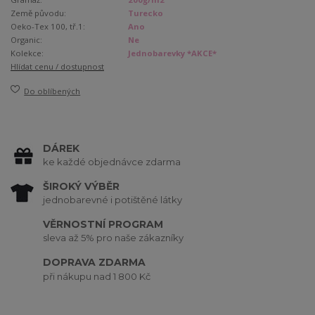
Země původu:
Turecko
Oeko-Tex 100, tř.1:
Ano
Organic:
Ne
Kolekce:
Jednobarevky *AKCE*
Hlídat cenu / dostupnost
Do oblíbených
DÁREK
ke každé objednávce zdarma
ŠIROKÝ VÝBĚR
jednobarevné i potištěné látky
VĚRNOSTNÍ PROGRAM
sleva až 5% pro naše zákazníky
DOPRAVA ZDARMA
při nákupu nad 1 800 Kč