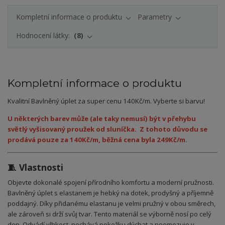
Kompletní informace o produktu
Parametry
Hodnocení látky:
8
Kompletní informace o produktu
Kvalitní Bavlněný úplet za super cenu 140Kč/m. Vyberte si barvu!
U některých barev může (ale taky nemusí) být v přehybu
světlý vyšisovaný proužek od sluníčka. Z tohoto důvodu se
prodává pouze za 140Kč/m, běžná cena byla 249Kč/m.
🧵 Vlastnosti
Objevte dokonalé spojení přírodního komfortu a moderní pružnosti.
Bavlněný úplet s elastanem je hebký na dotek, prodyšný a příjemně
poddajný. Díky přidanému elastanu je velmi pružný v obou směrech,
ale zároveň si drží svůj tvar. Tento materiál se výborně nosí po celý
den. Odvádí vlhkost, nechává pokožku dýchat a neomezuje v