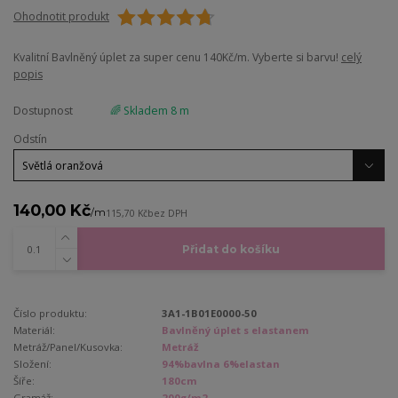
Ohodnotit produkt
Kvalitní Bavlněný úplet za super cenu 140Kč/m. Vyberte si barvu!
celý
popis
Dostupnost
🌈 Skladem 8 m
Odstín
140,00 Kč
/
m
115,70 Kč
bez DPH
Přidat do košíku
Číslo produktu:
3A1-1B01E0000-50
Materiál:
Bavlněný úplet s elastanem
Metráž/Panel/Kusovka:
Metráž
Složení:
94%bavlna 6%elastan
Šíře:
180cm
Gramáž:
200g/m2