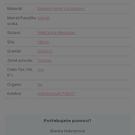
Materiál
Bavlněný úplet s elastanem
Metráž/Panel/Ku
Metráž
sovka
Složení
94%bavlna 6%elastan
Šíře
180cm
Gramáž
200g/m2
Země původu
Turecko
Oeko-Tex 100,
Ano
tř.1
Organic
Ne
Kolekce
Jednobarevky *AKCE*
Potřebujete pomoci?
Blanka Hubnerová