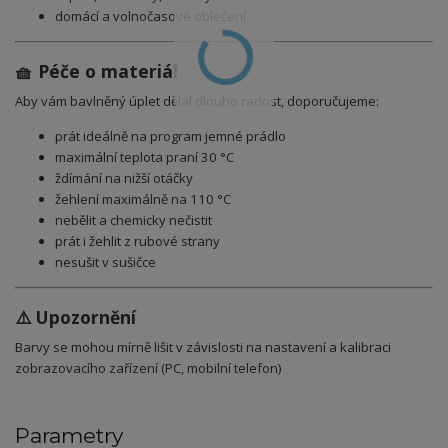
domácí a volnočasové oblečení
🧺 Péče o materiál
Aby vám bavlněný úplet dělal dlouho radost, doporučujeme:
prát ideálně na program jemné prádlo
maximální teplota praní 30 °C
ždímání na nižší otáčky
žehlení maximálně na 110 °C
nebělit a chemicky nečistit
prát i žehlit z rubové strany
nesušit v sušičce
⚠️ Upozornění
Barvy se mohou mírně lišit v závislosti na nastavení a kalibraci
zobrazovacího zařízení (PC, mobilní telefon)
Parametry