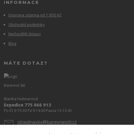
INFORMACE
Doprava zdarma od 1 800 Kč
Obchodní podmínky
Nejčastější dotazy
Blog
MÁTE DOTAZ?
Barevné šití
Blanka Hubnerová
Expedice 775 866 913
Po-Čt 9-15:30 Pá 9-14:30 Pauza 13-13:45
objednavky@barevnesiti.cz