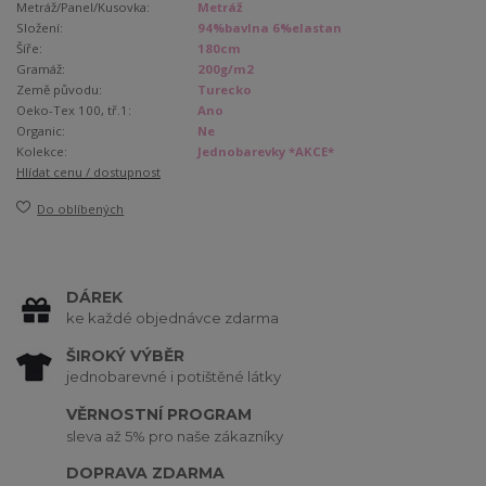
Metráž/Panel/Kusovka:
Metráž
Složení:
94%bavlna 6%elastan
Šíře:
180cm
Gramáž:
200g/m2
Země původu:
Turecko
Oeko-Tex 100, tř.1:
Ano
Organic:
Ne
Kolekce:
Jednobarevky *AKCE*
Hlídat cenu / dostupnost
Do oblíbených
DÁREK
ke každé objednávce zdarma
ŠIROKÝ VÝBĚR
jednobarevné i potištěné látky
VĚRNOSTNÍ PROGRAM
sleva až 5% pro naše zákazníky
DOPRAVA ZDARMA