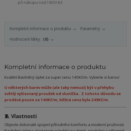
při nákupu nad 1 800 Kč
Kompletní informace o produktu
Parametry
Hodnocení látky:
8
Kompletní informace o produktu
Kvalitní Bavlněný úplet za super cenu 140Kč/m. Vyberte si barvu!
U některých barev může (ale taky nemusí) být v přehybu
světlý vyšisovaný proužek od sluníčka. Z tohoto důvodu se
prodává pouze za 140Kč/m, běžná cena byla 249Kč/m.
🧵 Vlastnosti
Objevte dokonalé spojení přírodního komfortu a moderní pružnosti.
Bavlněný úplet s elastanem je hebký na dotek, prodyšný a příjemně