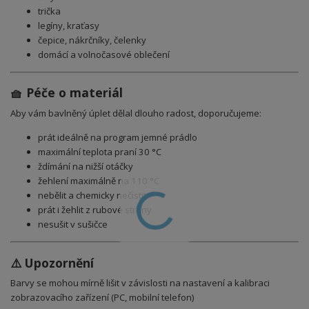
trička
legíny, kraťasy
čepice, nákrčníky, čelenky
domácí a volnočasové oblečení
🧺 Péče o materiál
Aby vám bavlněný úplet dělal dlouho radost, doporučujeme:
prát ideálně na program jemné prádlo
maximální teplota praní 30 °C
ždímání na nižší otáčky
žehlení maximálně na 110 °C
nebělit a chemicky nečistit
prát i žehlit z rubové strany
nesušit v sušičce
⚠️ Upozornění
Barvy se mohou mírně lišit v závislosti na nastavení a kalibraci
zobrazovacího zařízení (PC, mobilní telefon)