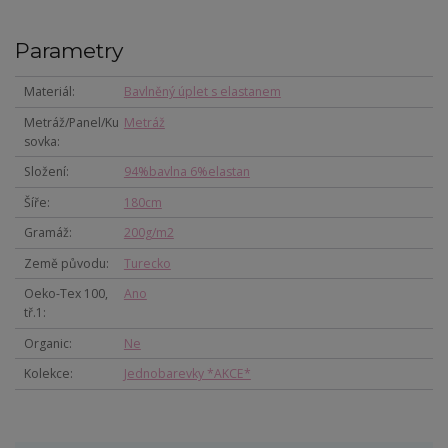
Parametry
Materiál
Bavlněný úplet s elastanem
Metráž/Panel/Ku
Metráž
sovka
Složení
94%bavlna 6%elastan
Šíře
180cm
Gramáž
200g/m2
Země původu
Turecko
Oeko-Tex 100,
Ano
tř.1
Organic
Ne
Kolekce
Jednobarevky *AKCE*