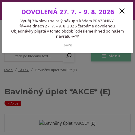
Využij 7% slevu na celý nákup s kódem PRAZDNINY! 💜☀️Ve dnech 27.
DOVOLENÁ 27. 7. – 9. 8. 2026
7. – 9. 8. 2026 čerpáme dovolenou. Objednávky přijaté v tomto období
odešleme ihned po našem návratu.☀️💜
Využij 7% slevu na celý nákup s kódem PRAZDNINY!
Expedice 775 866 913
💜☀️Ve dnech 27. 7. – 9. 8. 2026 čerpáme dovolenou.
CZK
Po-Čt 9-15:30 Pá 9-14:30 Pauza 13-13:45
Objednávky přijaté v tomto období odešleme ihned po našem
návratu.☀️💜
0
0,00 Kč
Zavřít
Menu
Úvod
LÁTKY
Bavlněný úplet *AKCE* (E)
Bavlněný úplet *AKCE* (E)
⚡️ Akce