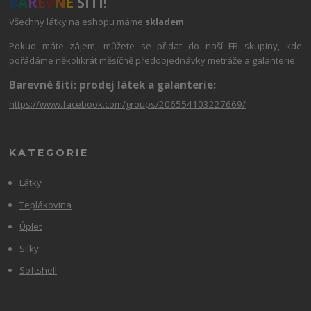
B
A
R
E
V
N
É
ŠITÍ!
Všechny látky na eshopu máme
skladem
.
Pokud máte zájem, můžete se přidat do naší FB skupiny, kde
pořádáme několikrát měsíčně předobjednávky metráže a galanterie.
Barevné šití: prodej látek a galanterie:
https://www.facebook.com/groups/206554103227669/
KATEGORIE
Látky
Teplákovina
Úplet
Silky
Softshell