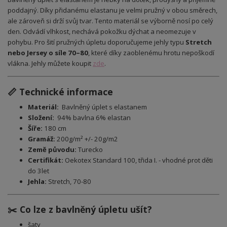
poddajný. Díky přidanému elastanu je velmi pružný v obou směrech,
ale zároveň si drží svůj tvar. Tento materiál se výborně nosí po celý
den. Odvádí vlhkost, nechává pokožku dýchat a neomezuje v
pohybu. Pro šití pružných úpletu doporučujeme jehly typu
Stretch
nebo Jersey o síle 70–80
, které díky zaoblenému hrotu nepoškodí
vlákna. Jehly můžete koupit
zde
.
📏 Technické informace
Materiál:
Bavlněný úplet s elastanem
Složení:
94% bavlna 6% elastan
Šíře:
180 cm
Gramáž:
200g/m² +/- 20g/m2
Země původu:
Turecko
Certifikát:
Oekotex Standard 100, třida I. - vhodné prot děti
do 3let
Jehla:
Stretch, 70-80
✂️ Co lze z bavlněný úpletu ušít?
šaty