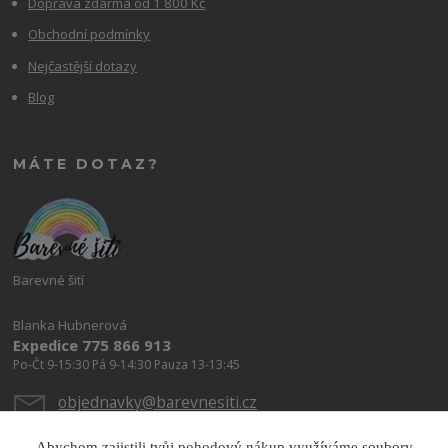
Doprava zdarma od 1 800 Kč
Obchodní podmínky
Nejčastější dotazy
Blog
MÁTE DOTAZ?
Barevné šití
Blanka Hubnerová
Expedice 775 866 913
Po-Čt 9-15:30 Pá 9-14:30 Pauza 13-13:45
objednavky@barevnesiti.cz
Abychom zajistili tvůj pohodový nákup využíváme soubory