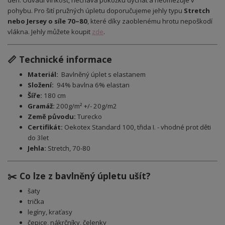
pohybu. Pro šití pružných úpletu doporučujeme jehly typu
Stretch
nebo Jersey o síle 70–80
, které díky zaoblenému hrotu nepoškodí
vlákna. Jehly můžete koupit
zde
.
📏 Technické informace
Materiál:
Bavlněný úplet s elastanem
Složení:
94% bavlna 6% elastan
Šíře:
180 cm
Gramáž:
200g/m² +/- 20g/m2
Země původu:
Turecko
Certifikát:
Oekotex Standard 100, třida I. - vhodné prot děti
do 3let
Jehla:
Stretch, 70-80
✂️ Co lze z bavlněný úpletu ušít?
šaty
trička
legíny, kraťasy
čepice, nákrčníky, čelenky