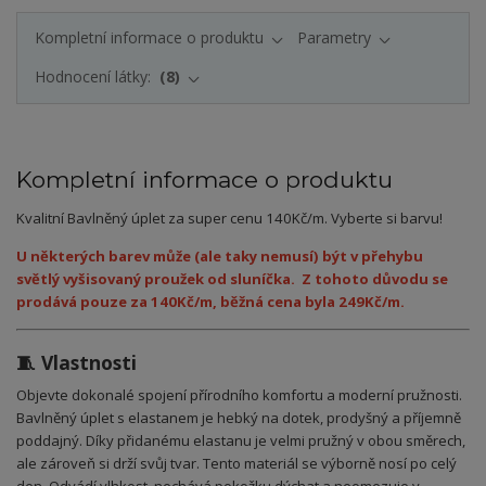
Kompletní informace o produktu
Parametry
Hodnocení látky:
8
Kompletní informace o produktu
Kvalitní Bavlněný úplet za super cenu 140Kč/m. Vyberte si barvu!
U některých barev může (ale taky nemusí) být v přehybu
světlý vyšisovaný proužek od sluníčka. Z tohoto důvodu se
prodává pouze za 140Kč/m, běžná cena byla 249Kč/m.
🧵 Vlastnosti
Objevte dokonalé spojení přírodního komfortu a moderní pružnosti.
Bavlněný úplet s elastanem je hebký na dotek, prodyšný a příjemně
poddajný. Díky přidanému elastanu je velmi pružný v obou směrech,
ale zároveň si drží svůj tvar. Tento materiál se výborně nosí po celý
den. Odvádí vlhkost, nechává pokožku dýchat a neomezuje v