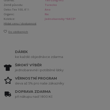
Gramáž:
180-220g/m2
Země původu:
Turecko
Oeko-Tex 100, tř.1:
Ano
Organic:
Ne
Kolekce:
Jednobarevky *AKCE*
Hlídat cenu / dostupnost
Do oblíbených
DÁREK
ke každé objednávce zdarma
ŠIROKÝ VÝBĚR
jednobarevné i potištěné látky
VĚRNOSTNÍ PROGRAM
sleva až 5% pro naše zákazníky
DOPRAVA ZDARMA
při nákupu nad 1 800 Kč