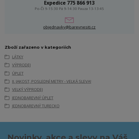
Expedice 775 866 913
Po-Čt 9-15:30 Pá 9-14:30 Pauza 13-13:45
objednavky@barevnesiti.cz
Zboží zařazeno v kategoriích
LÁTKY
VÝPRODEJ
ÚPLET
II. JAKOST, POSLEDNÍ METRY - VELKÁ SLEVA!
VELKÝ VÝPRODEJ
JEDNOBAREVNÝ ÚPLET
JEDNOBAREVNÝ TURECKO
Novinky, akce a slevy na Váš