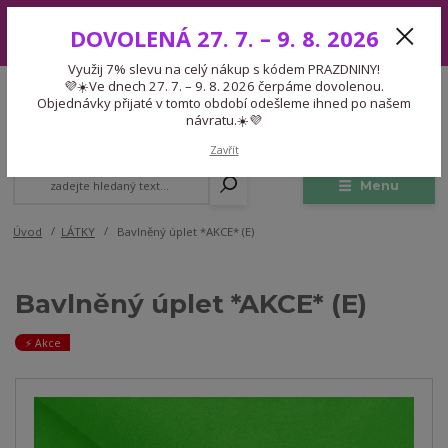
Využij 7% slevu na celý nákup s kódem PRAZDNINY! 💜☀️Ve dnech 27.
DOVOLENÁ 27. 7. – 9. 8. 2026
7. – 9. 8. 2026 čerpáme dovolenou. Objednávky přijaté v tomto období
odešleme ihned po našem návratu.☀️💜
Využij 7% slevu na celý nákup s kódem PRAZDNINY!
Expedice 775 866 913
💜☀️Ve dnech 27. 7. – 9. 8. 2026 čerpáme dovolenou.
CZK
Po-Čt 9-15:30 Pá 9-14:30 Pauza 13-13:45
Objednávky přijaté v tomto období odešleme ihned po našem
návratu.☀️💜
0
0,00 Kč
Zavřít
Menu
Úvod
LÁTKY
Bavlněný úplet *AKCE* (E)
Bavlněný úplet *AKCE* (E)
⚡️ Akce