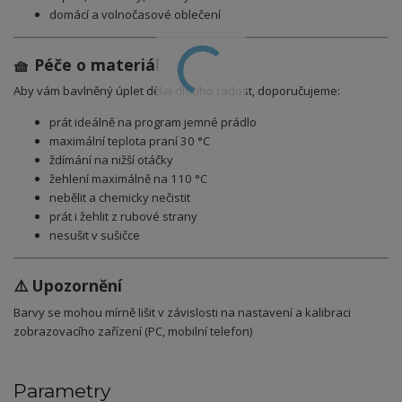
domácí a volnočasové oblečení
🧺 Péče o materiál
Aby vám bavlněný úplet dělal dlouho radost, doporučujeme:
prát ideálně na program jemné prádlo
maximální teplota praní 30 °C
ždímání na nižší otáčky
žehlení maximálně na 110 °C
nebělit a chemicky nečistit
prát i žehlit z rubové strany
nesušit v sušičce
⚠️ Upozornění
Barvy se mohou mírně lišit v závislosti na nastavení a kalibraci
zobrazovacího zařízení (PC, mobilní telefon)
Parametry