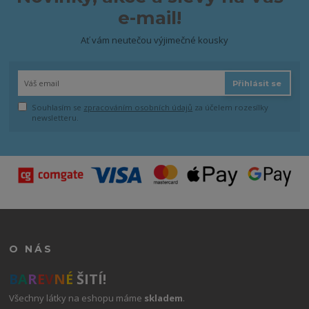
e-mail!
Ať vám neutečou výjimečné kousky
Přihlásit se
Souhlasím se
zpracováním osobních údajů
za účelem rozesílky
newsletteru.
O NÁS
B
A
R
E
V
N
É
ŠITÍ!
Všechny látky na eshopu máme
skladem
.