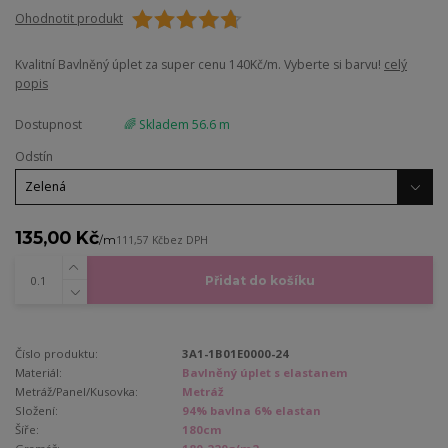
Ohodnotit produkt
Kvalitní Bavlněný úplet za super cenu 140Kč/m. Vyberte si barvu!
celý
popis
Dostupnost
🌈 Skladem 56.6 m
Odstín
135,00 Kč
/
m
111,57 Kč
bez DPH
Přidat do košíku
Číslo produktu:
3A1-1B01E0000-24
Materiál:
Bavlněný úplet s elastanem
Metráž/Panel/Kusovka:
Metráž
Složení:
94% bavlna 6% elastan
Šíře:
180cm