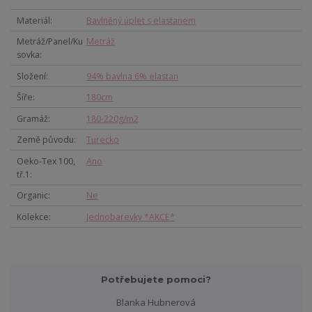
Materiál
Bavlněný úplet s elastanem
Metráž/Panel/Ku
Metráž
sovka
Složení
94% bavlna 6% elastan
Šíře
180cm
Gramáž
180-220g/m2
Země původu
Turecko
Oeko-Tex 100,
Ano
tř.1
Organic
Ne
Kolekce
Jednobarevky *AKCE*
Potřebujete pomoci?
Blanka Hubnerová