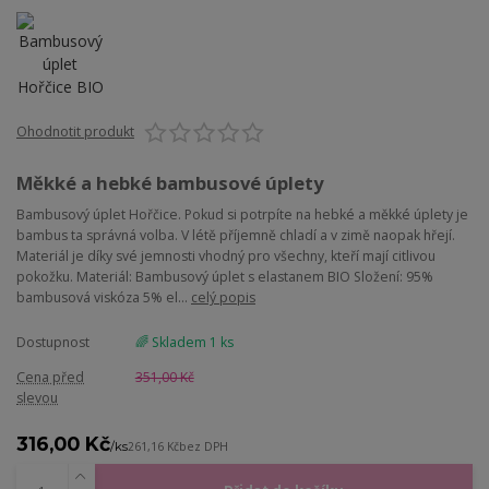
Ohodnotit produkt
Měkké a hebké bambusové úplety
Bambusový úplet Hořčice. Pokud si potrpíte na hebké a měkké úplety je
bambus ta správná volba. V létě příjemně chladí a v zimě naopak hřejí.
Materiál je díky své jemnosti vhodný pro všechny, kteří mají citlivou
pokožku. Materiál: Bambusový úplet s elastanem BIO Složení: 95%
bambusová viskóza 5% el...
celý popis
Dostupnost
🌈 Skladem 1 ks
Cena před
351,00 Kč
slevou
316,00 Kč
/
ks
261,16 Kč
bez DPH