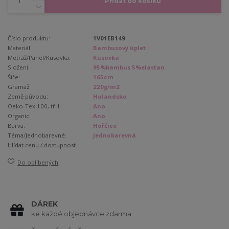
Přidat do košíku
Číslo produktu:
1V01EB149
Materiál:
Bambusový úplet
Metráž/Panel/Kusovka:
Kusovka
Složení:
95%bambus 5%elastan
Šíře:
165cm
Gramáž:
220g/m2
Země původu:
Holandsko
Oeko-Tex 100, tř.1:
Ano
Organic:
Ano
Barva:
Hořčice
Téma/Jednobarevné:
Jednobarevná
Hlídat cenu / dostupnost
Do oblíbených
DÁREK
ke každé objednávce zdarma