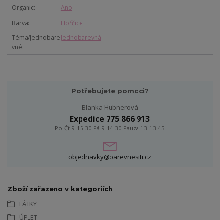
Organic
Ano
Barva
Hořčice
Téma/Jednobare
Jednobarevná
vné
Potřebujete pomoci?
Blanka Hubnerová
Expedice 775 866 913
Po-Čt 9-15:30 Pá 9-14:30 Pauza 13-13:45
objednavky@barevnesiti.cz
Zboží zařazeno v kategoriích
LÁTKY
ÚPLET