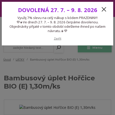
Využij 7% slevu na celý nákup s kódem PRAZDNINY! 💜☀️Ve dnech 27.
DOVOLENÁ 27. 7. – 9. 8. 2026
7. – 9. 8. 2026 čerpáme dovolenou. Objednávky přijaté v tomto období
odešleme ihned po našem návratu.☀️💜
Využij 7% slevu na celý nákup s kódem PRAZDNINY!
Expedice 775 866 913
💜☀️Ve dnech 27. 7. – 9. 8. 2026 čerpáme dovolenou.
CZK
Po-Čt 9-15:30 Pá 9-14:30 Pauza 13-13:45
Objednávky přijaté v tomto období odešleme ihned po našem
návratu.☀️💜
0
0,00 Kč
Zavřít
Menu
Úvod
LÁTKY
Bambusový úplet Hořčice BIO (E) 1,30m/ks
Bambusový úplet Hořčice
BIO (E) 1,30m/ks