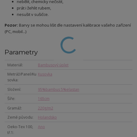
nebělit, chemicky nečistit,
prát i žehlit rubem,
nesušit v sušičce.
Pozor:
Barvy se mohou lišit dle nastavení kalibrace vašeho zařízení
(PC, mobil...)
Parametry
Materiál
Bambusový úplet
Metráž/Panel/Ku
Kusovka
sovka
Složení
95%bambus 5%elastan
Šíře
165cm
Gramáž
220g/m2
Země původu
Holandsko
Oeko-Tex 100,
Ano
tř.1