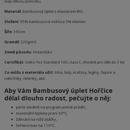
mají citlivou pokožku.
Materiál
: Bambusový úplet s elastanem BIO
Složení
: 95% bambusová viskóza 5% elastan
Šíře
: 165cm
Gramáž
: 220g/m2
Země původu:
Holandsko
Certifikát
: Oeko-Tex Standard 100, class I., vhodné pro děti do 3 let
Co můžu z materiálu ušít
: trika, šaty, kraťasy, legíny, čepice a
nákrčníky, čelenky, atd.
Aby Vám Bambusový úplet Hořčice
dělal dlouho radost, pečujte o něj:
perte ideálně na program jemné prádlo,
maximální teplota praní 30°C,
ždímání na nižší otáčky,
žehlení max na 110°C,