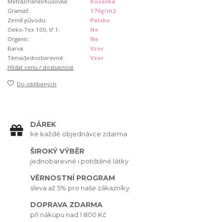
Metráž/Panel/Kusovka:
Kusovka
Gramáž:
170g/m2
Země původu:
Polsko
Oeko-Tex 100, tř.1:
Ne
Organic:
Ne
Barva:
Vzor
Téma/Jednobarevné:
Vzor
Hlídat cenu / dostupnost
Do oblíbených
DÁREK
ke každé objednávce zdarma
ŠIROKÝ VÝBĚR
jednobarevné i potištěné látky
VĚRNOSTNÍ PROGRAM
sleva až 5% pro naše zákazníky
DOPRAVA ZDARMA
při nákupu nad 1 800 Kč