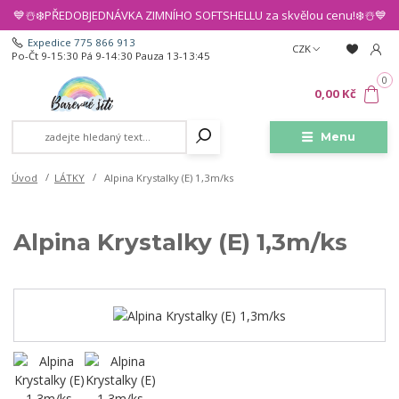
💙☃️❄️PŘEDOBJEDNÁVKA ZIMNÍHO SOFTSHELLU za skvělou cenu!❄️☃️💙
Expedice 775 866 913
CZK
Po-Čt 9-15:30 Pá 9-14:30 Pauza 13-13:45
0
0,00 Kč
Menu
Úvod
LÁTKY
Alpina Krystalky (E) 1,3m/ks
Alpina Krystalky (E) 1,3m/ks