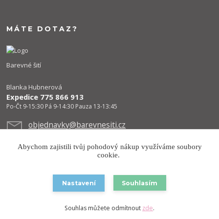
MÁTE DOTAZ?
Barevné šití
Blanka Hubnerová
Expedice 775 866 913
Po-Čt 9-15:30 Pá 9-14:30 Pauza 13-13:45
objednavky@barevnesiti.cz
Abychom zajistili tvůj pohodový nákup využíváme soubory
cookie.
Nastavení
Souhlasím
Copyright © 2026 Barevnesiti.cz
Souhlas můžete odmítnout
zde
.
Vytvořeno na
Eshop-rychle.cz