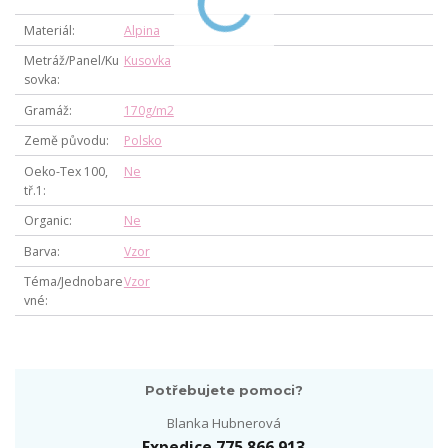
Materiál
Alpina
Metráž/Panel/Ku
Kusovka
sovka
Gramáž
170g/m2
Země původu
Polsko
Oeko-Tex 100,
Ne
tř.1
Organic
Ne
Barva
Vzor
Téma/Jednobare
Vzor
vné
Potřebujete pomoci?
Blanka Hubnerová
Expedice 775 866 913