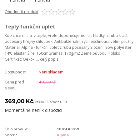
Ohodnotit produkt
Teplý funkční úplet
Kdo chce mít a v teple, vřele doporučujeme. Líc hladký, z rubu kratší
počesaný hřejivý chloupek. Antibakteriální, rychleschnoucí, velmi pružný.
Materiál: Alpina - funkční úplet z rubu počesaný Složení: 86% polyester
14% elastan Šíře: 150cmGramáž: 170g/m2 Země původu: Polsko
Certifikát: Oeko-T...
celý popis
Dostupnost
Není skladem
Cena před
410,00 Kč
slevou
369,00 Kč
/
ks
304,96 Kč
bez DPH
Momentálně není k dispozici
Číslo produktu:
1B05EA0059
Materiál:
Alpina