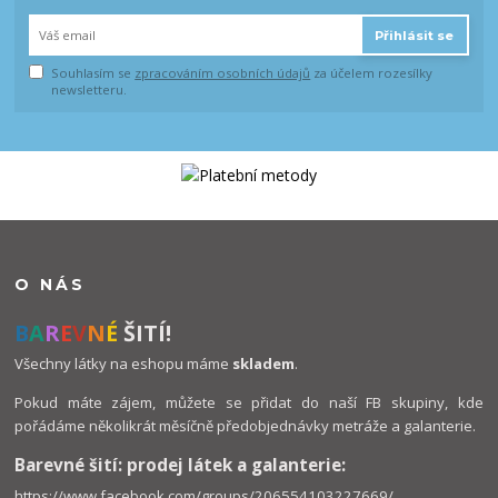
Přihlásit se
Souhlasím se
zpracováním osobních údajů
za účelem rozesílky
newsletteru.
O NÁS
B
A
R
E
V
N
É
ŠITÍ!
Všechny látky na eshopu máme
skladem
.
Pokud máte zájem, můžete se přidat do naší FB skupiny, kde
pořádáme několikrát měsíčně předobjednávky metráže a galanterie.
Barevné šití: prodej látek a galanterie:
https://www.facebook.com/groups/206554103227669/