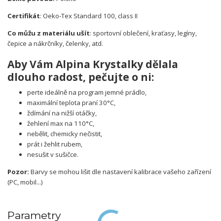
Certifikát
: Oeko-Tex Standard 100, class II
Co můžu z materiálu ušít
: sportovní oblečení, kraťasy, legíny,
čepice a nákrčníky, čelenky, atd.
Aby Vám Alpina Krystalky
dělala
dlouho radost, pečujte o ni:
perte ideálně na program jemné prádlo,
maximální teplota praní 30°C,
ždímání na nižší otáčky,
žehlení max na 110°C,
nebělit, chemicky nečistit,
prát i žehlit rubem,
nesušit v sušičce.
Pozor:
Barvy se mohou lišit dle nastavení kalibrace vašeho zařízení
(PC, mobil...)
Parametry