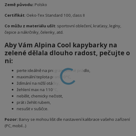
Země původu:
Polsko
Certifikát
: Oeko-Tex Standard 100, class II
Co můžu z materiálu ušít
: sportovní oblečení, kraťasy, legíny,
čepice a nákrčníky, čelenky, atd.
Aby Vám Alpina Cool kapybarky na
zelené
dělala dlouho radost, pečujte o
ni:
perte ideálně na program jemné prádlo,
maximální teplota praní 30°C,
ždímání na nižší otáčky,
žehlení max na 110°C,
nebělit, chemicky nečistit,
prát i žehlit rubem,
nesušit v sušičce.
Pozor:
Barvy se mohou lišit dle nastavení kalibrace vašeho zařízení
(PC, mobil...)