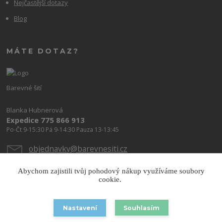
Nejčastější dotazy
Blog
MÁTE DOTAZ?
Barevné šití
Blanka Hubnerová
Expedice 775 866 913
Po-Čt 9-15:30 Pá 9-14:30 Pauza 13-13:45
objednavky@barevnesiti.cz
Abychom zajistili tvůj pohodový nákup využíváme soubory
cookie.
Nastavení
Souhlasím
Copyright © 2026 Barevnesiti.cz