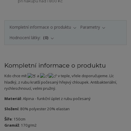
při nákupu nad 1 800 Kč
Kompletní informace o produktu
Parametry
Hodnocení látky:
0
Kompletní informace o produktu
Kdo chce mít
a
v teple, vřele doporučujeme. Líc
hladký, z rubu kratší počesaný hřejivý chloupek. Antibakteriální,
rychleschnoucí, velmi pružný.
Materiál
: Alpina - funkční úplet z rubu počesaný
Složení
: 80% polyester 20% elastan
Šíře
: 150cm
Gramáž
: 170g/m2