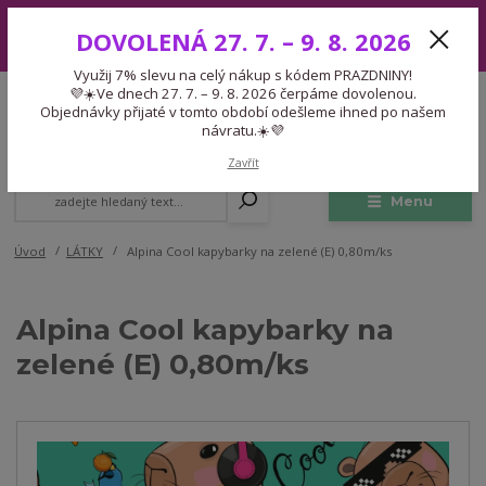
Využij 7% slevu na celý nákup s kódem PRAZDNINY! 💜☀️Ve dnech 27.
DOVOLENÁ 27. 7. – 9. 8. 2026
7. – 9. 8. 2026 čerpáme dovolenou. Objednávky přijaté v tomto období
odešleme ihned po našem návratu.☀️💜
Využij 7% slevu na celý nákup s kódem PRAZDNINY!
Expedice 775 866 913
💜☀️Ve dnech 27. 7. – 9. 8. 2026 čerpáme dovolenou.
CZK
Po-Čt 9-15:30 Pá 9-14:30 Pauza 13-13:45
Objednávky přijaté v tomto období odešleme ihned po našem
návratu.☀️💜
0
0,00 Kč
Zavřít
Menu
Úvod
LÁTKY
Alpina Cool kapybarky na zelené (E) 0,80m/ks
Alpina Cool kapybarky na
zelené (E) 0,80m/ks