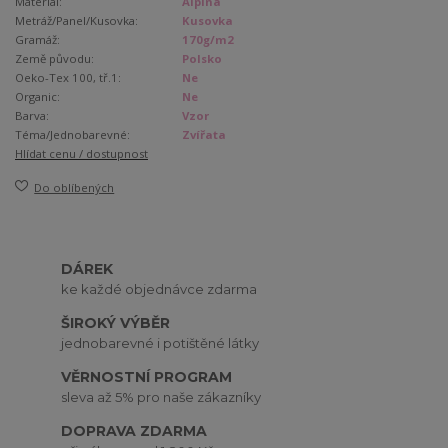
Materiál:
Alpina
Metráž/Panel/Kusovka:
Kusovka
Gramáž:
170g/m2
Země původu:
Polsko
Oeko-Tex 100, tř.1:
Ne
Organic:
Ne
Barva:
Vzor
Téma/Jednobarevné:
Zvířata
Hlídat cenu / dostupnost
Do oblíbených
DÁREK
ke každé objednávce zdarma
ŠIROKÝ VÝBĚR
jednobarevné i potištěné látky
VĚRNOSTNÍ PROGRAM
sleva až 5% pro naše zákazníky
DOPRAVA ZDARMA