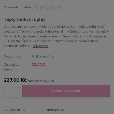
Ohodnotit produkt
Teplý funkční úplet
Kdo chce mít a v teple, vřele doporučujeme. Líc hladký, z rubu kratší
počesaný hřejivý chloupek. Antibakteriální, rychleschnoucí, velmi pružný.
Materiál: Alpina - funkční úplet z rubu počesaný Složení: 80% polyester
20% elastan Šíře: 150cmGramáž: 170g/m2 Země původu: Polsko
Certifikát: Oeko-T...
celý popis
Dostupnost
🌈 Skladem 1 ks
Cena před
252,00 Kč
slevou
227,00 Kč
/
ks
187,60 Kč
bez DPH
Přidat do košíku
Číslo produktu:
1B05EA0107