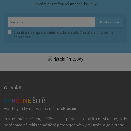
Ať vám neutečou výjimečné kousky
Přihlásit se
Souhlasím se
zpracováním osobních údajů
za účelem rozesílky
newsletteru.
O NÁS
B
A
R
E
V
N
É
ŠITÍ!
Všechny látky na eshopu máme
skladem
.
Pokud máte zájem, můžete se přidat do naší FB skupiny, kde
pořádáme několikrát měsíčně předobjednávky metráže a galanterie.