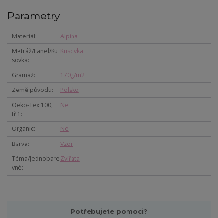
Parametry
Materiál
Alpina
Metráž/Panel/Ku
Kusovka
sovka
Gramáž
170g/m2
Země původu
Polsko
Oeko-Tex 100,
Ne
tř.1
Organic
Ne
Barva
Vzor
Téma/Jednobare
Zvířata
vné
Potřebujete pomoci?