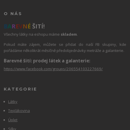
O NÁS
B
A
R
E
V
N
É
ŠITÍ!
Všechny látky na eshopu máme
skladem
.
Pokud máte zájem, můžete se přidat do naší FB skupiny, kde
pořádáme několikrát měsíčně předobjednávky metráže a galanterie.
Barevné šití: prodej látek a galanterie:
https://www.facebook.com/groups/206554103227669/
KATEGORIE
Látky
Teplákovina
Úplet
Silky