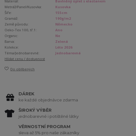
Materiál:
Bavlněný úplet s elastanem
Metráž/Panel/Kusovka:
Kusovka
Šíře:
155cm
Gramáž:
190g/m2
Země původu:
Německo
Oeko-Tex 100, tř.1:
Ano
Organic:
Ne
Barva:
Zelená
Kolekce:
Léto 2026
Téma/Jednobarevné:
Jednobarevná
Hlídat cenu / dostupnost
Do oblíbených
DÁREK
ke každé objednávce zdarma
ŠIROKÝ VÝBĚR
jednobarevné i potištěné látky
VĚRNOSTNÍ PROGRAM
sleva až 5% pro naše zákazníky