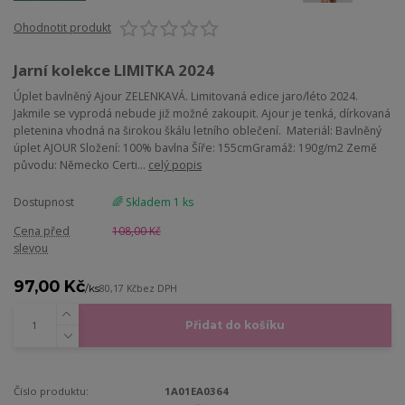
Ohodnotit produkt
Jarní kolekce LIMITKA 2024
Úplet bavlněný Ajour ZELENKAVÁ. Limitovaná edice jaro/léto 2024.
Jakmile se vyprodá nebude již možné zakoupit. Ajour je tenká, dírkovaná
pletenina vhodná na širokou škálu letního oblečení. Materiál: Bavlněný
úplet AJOUR Složení: 100% bavlna Šíře: 155cmGramáž: 190g/m2 Země
původu: Německo Certi...
celý popis
Dostupnost
🌈 Skladem 1 ks
Cena před
108,00 Kč
slevou
97,00 Kč
/
ks
80,17 Kč
bez DPH
Přidat do košíku
Číslo produktu:
1A01EA0364