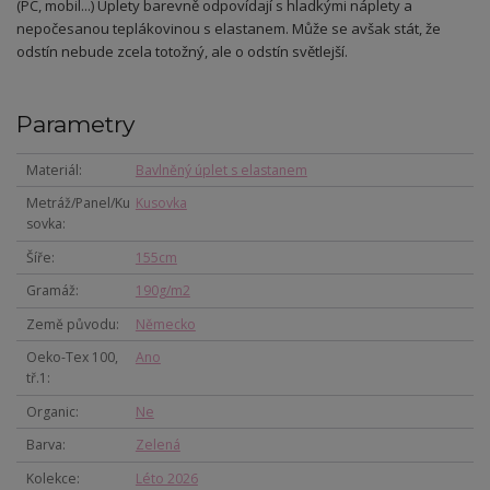
(PC, mobil...) Úplety b
arevně odpovídají s hladkými náplety a
nepočesanou teplákovinou s elastanem. Může se avšak stát, že
odstín nebude zcela totožný, ale o odstín světlejší.
Parametry
Materiál
Bavlněný úplet s elastanem
Metráž/Panel/Ku
Kusovka
sovka
Šíře
155cm
Gramáž
190g/m2
Země původu
Německo
Oeko-Tex 100,
Ano
tř.1
Organic
Ne
Barva
Zelená
Kolekce
Léto 2026