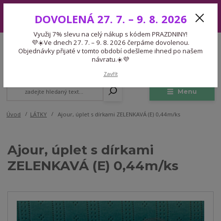
Využij 7% slevu na celý nákup s kódem PRAZDNINY! 💜☀️Ve dnech 27.
DOVOLENÁ 27. 7. – 9. 8. 2026
7. – 9. 8. 2026 čerpáme dovolenou. Objednávky přijaté v tomto období
odešleme ihned po našem návratu.☀️💜
Využij 7% slevu na celý nákup s kódem PRAZDNINY!
Expedice 775 866 913
💜☀️Ve dnech 27. 7. – 9. 8. 2026 čerpáme dovolenou.
CZK
Po-Čt 9-15:30 Pá 9-14:30 Pauza 13-13:45
Objednávky přijaté v tomto období odešleme ihned po našem
návratu.☀️💜
0
0,00 Kč
Zavřít
Menu
Úvod
LÁTKY
Ajour, úplet s dírkami ZELENKAVÁ (E) 0,44m/ks
Ajour, úplet s dírkami
ZELENKAVÁ (E) 0,44m/ks