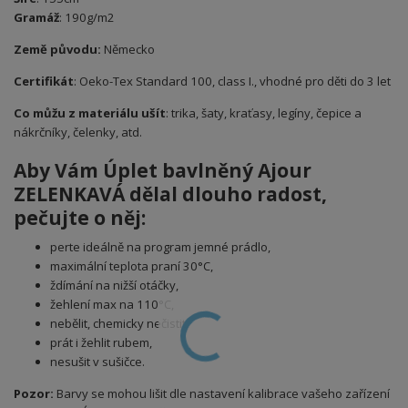
Gramáž
: 190g/m2
Země původu:
Německo
Certifikát
: Oeko-Tex Standard 100, class I., vhodné pro děti do 3 let
Co můžu z materiálu ušít
: trika, šaty, kraťasy, legíny, čepice a
nákrčníky, čelenky, atd.
Aby Vám Úplet bavlněný Ajour
ZELENKAVÁ dělal dlouho radost,
pečujte o něj:
perte ideálně na program jemné prádlo,
maximální teplota praní 30°C,
ždímání na nižší otáčky,
žehlení max na 110°C,
nebělit, chemicky nečistit,
prát i žehlit rubem,
nesušit v sušičce.
Pozor:
Barvy se mohou lišit dle nastavení kalibrace vašeho zařízení