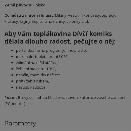
Země původu:
Polsko
Co můžu z materiálu ušít
: Mikiny, vesty, mikonošaty, tepláky,
kraťasy, legíny, čepice a nákrčníky, čelenky, atd.
Aby Vám teplákovina Dívčí komiks
dělala dlouho radost, pečujte o něj:
perte ideálně na program jemné prádlo,
maximální teplota praní 30°C,
ždímání na nižší otáčky,
žehlení max na 110°C,
nebělit, chemicky nečistit,
prát i žehlit rubem,
nesušit v sušičce.
Pozor:
Barvy se mohou lišit dle nastavení kalibrace vašeho zařízení
(PC, mobil...)
Parametry