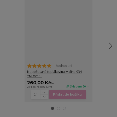
1 hodnocení
Nepočesaná teplákovina Malina 934
Teplákovina, B
*NEW* (E)
260,00 Kč
200,00 K
/
m
🌈 Skladem 20 m
214,88 Kč
bez DPH
165,29 Kč
bez D
Přidat do košíku