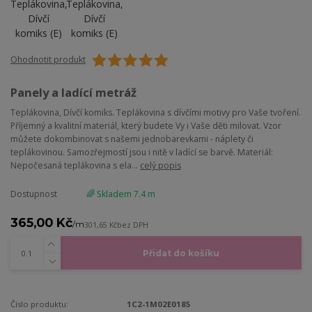
Ohodnotit produkt
Panely a ladící metráž
Teplákovina, Dívčí komiks. Teplákovina s dívčími motivy pro Vaše tvoření.
Příjemný a kvalitní materiál, který budete Vy i Vaše děti milovat. Vzor
můžete dokombinovat s našemi jednobarevkami - náplety či
teplákovinou. Samozřejmostí jsou i nitě v ladící se barvě. Materiál:
Nepočesaná teplákovina s ela...
celý popis
Dostupnost
🌈 Skladem 7.4 m
365,00 Kč
/
m
301,65 Kč
bez DPH
Přidat do košíku
Číslo produktu:
1C2-1M02E0185