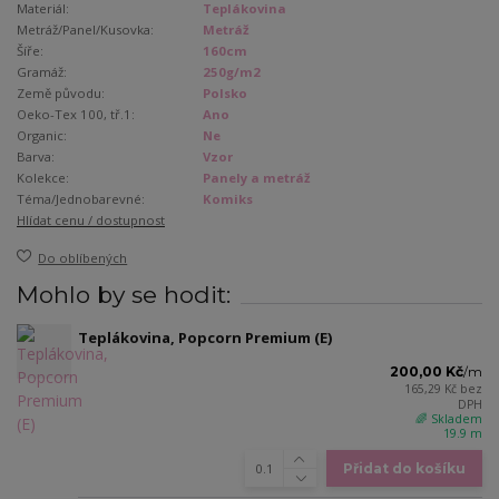
Materiál:
Teplákovina
Metráž/Panel/Kusovka:
Metráž
Šíře:
160cm
Gramáž:
250g/m2
Země původu:
Polsko
Oeko-Tex 100, tř.1:
Ano
Organic:
Ne
Barva:
Vzor
Kolekce:
Panely a metráž
Téma/Jednobarevné:
Komiks
Hlídat cenu / dostupnost
Do oblíbených
Mohlo by se hodit:
Teplákovina, Popcorn Premium (E)
200,00 Kč
/
m
165,29 Kč
bez
DPH
🌈 Skladem
19.9 m
Přidat do košíku