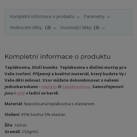
Kompletní informace o produktu
Parametry
Hodnocení látky:
2
Související látky:
3
Kompletní informace o produktu
Teplákovina, Dívčí komiks. Teplákovina s dívčími motivy pro
Vaše tvoření. Příjemný a kvalitní materiál, který budete Vy i
Vaše děti milovat.
Vzor můžete dokombinovat s našemi
jednobarevkami -
náplety
či
teplákovinou
. Samozřejmostí
jsou i
nitě
v ladící se barvě.
Materiál
: Nepočesaná teplákovina s elastanem
Složení
: 95% bavlna 5% elastan
Šíře
: 160cm
Gramáž
: 250g/m2