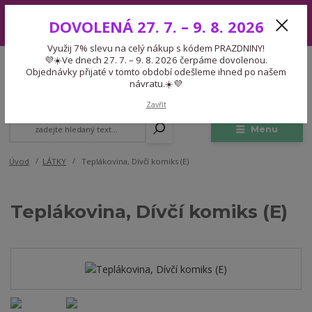
Využij 7% slevu na celý nákup s kódem PRAZDNINY! 💜☀️Ve dnech 27.
DOVOLENÁ 27. 7. – 9. 8. 2026
7. – 9. 8. 2026 čerpáme dovolenou. Objednávky přijaté v tomto období
odešleme ihned po našem návratu.☀️💜
Využij 7% slevu na celý nákup s kódem PRAZDNINY!
Expedice 775 866 913
💜☀️Ve dnech 27. 7. – 9. 8. 2026 čerpáme dovolenou.
CZK
Po-Čt 9-15:30 Pá 9-14:30 Pauza 13-13:45
Objednávky přijaté v tomto období odešleme ihned po našem
návratu.☀️💜
0
0,00 Kč
Zavřít
Menu
Úvod
LÁTKY
Teplákovina, Dívčí komiks (E)
Teplákovina, Dívčí komiks (E)