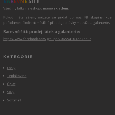
B
A
R
E
V
N
É
ŠITÍ!
Všechny látky na eshopu máme
skladem
.
Pokud máte zájem, můžete se přidat do naší FB skupiny, kde
pořádáme několikrát měsíčně předobjednávky metráže a galanterie.
Barevné šití: prodej látek a galanterie:
https://www.facebook.com/groups/206554103227669/
KATEGORIE
Látky
Teplákovina
Úplet
Silky
Softshell