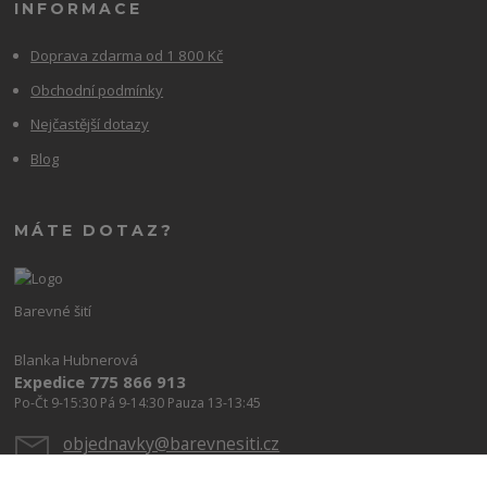
INFORMACE
Doprava zdarma od 1 800 Kč
Obchodní podmínky
Nejčastější dotazy
Blog
MÁTE DOTAZ?
Barevné šití
Blanka Hubnerová
Expedice 775 866 913
Po-Čt 9-15:30 Pá 9-14:30 Pauza 13-13:45
objednavky@barevnesiti.cz