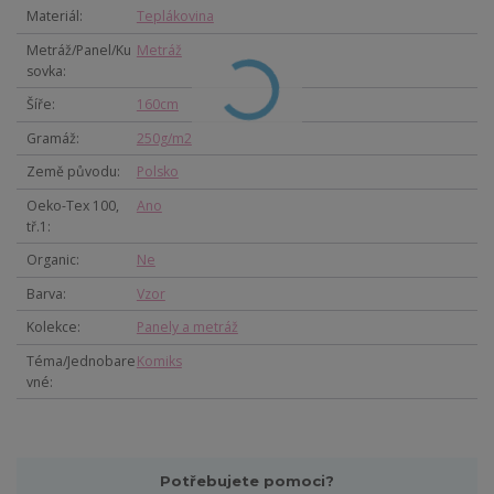
Materiál
Teplákovina
Metráž/Panel/Ku
Metráž
sovka
Šíře
160cm
Gramáž
250g/m2
Země původu
Polsko
Oeko-Tex 100,
Ano
tř.1
Organic
Ne
Barva
Vzor
Kolekce
Panely a metráž
Téma/Jednobare
Komiks
vné
Potřebujete pomoci?