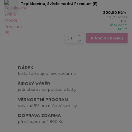
Teplákovina, Světle modrá Premium (E)
200,00 Kč
/
m
165,29 Kč
bez
DPH
🌈 Skladem
34.5 m
Přidat do košíku
DÁREK
ke každé objednávce zdarma
ŠIROKÝ VÝBĚR
jednobarevné i potištěné látky
VĚRNOSTNÍ PROGRAM
sleva až 5% pro naše zákazníky
DOPRAVA ZDARMA
při nákupu nad 1 800 Kč