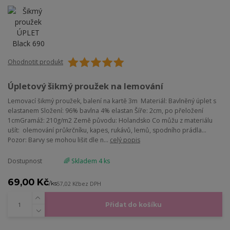
Ohodnotit produkt
Úpletový šikmý proužek na lemování
Lemovací šikmý proužek, balení na kartě 3m Materiál: Bavlněný úplet s
elastanem Složení: 96% bavlna 4% elastan Šíře: 2cm, po přeložení
1cmGramáž: 210g/m2 Země původu: Holandsko Co můžu z materiálu
ušít: olemování průkrčníku, kapes, rukávů, lemů, spodního prádla...
Pozor: Barvy se mohou lišit dle n...
celý popis
Dostupnost
🌈 Skladem 4 ks
69,00 Kč
/
ks
57,02 Kč
bez DPH
Přidat do košíku