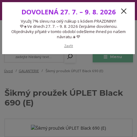
Využij 7% slevu na celý nákup s kódem PRAZDNINY! 💜☀️Ve dnech 27.
DOVOLENÁ 27. 7. – 9. 8. 2026
7. – 9. 8. 2026 čerpáme dovolenou. Objednávky přijaté v tomto období
odešleme ihned po našem návratu.☀️💜
Využij 7% slevu na celý nákup s kódem PRAZDNINY!
Expedice 775 866 913
💜☀️Ve dnech 27. 7. – 9. 8. 2026 čerpáme dovolenou.
CZK
Po-Čt 9-15:30 Pá 9-14:30 Pauza 13-13:45
Objednávky přijaté v tomto období odešleme ihned po našem
návratu.☀️💜
0
0,00 Kč
Zavřít
Menu
Úvod
GALANTERIE
Šikmý proužek ÚPLET Black 690 (E)
Šikmý proužek ÚPLET Black
690 (E)