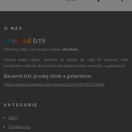
O NÁS
B
A
R
E
V
N
É
ŠITÍ!
Všechny látky na eshopu máme
skladem
.
Pokud máte zájem, můžete se přidat do naší FB skupiny, kde
pořádáme několikrát měsíčně předobjednávky metráže a galanterie.
Barevné šití: prodej látek a galanterie:
https://www.facebook.com/groups/206554103227669/
KATEGORIE
Látky
Teplákovina