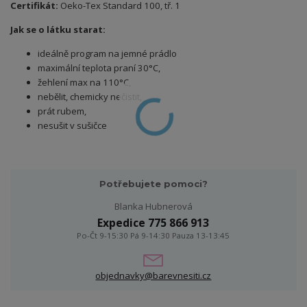
Certifikát:
Oeko-Tex Standard 100, tř. 1
Jak se o látku starat:
ideálně program na jemné prádlo
maximální teplota praní 30°C,
žehlení max na 110°C,
nebělit, chemicky nečistit,
prát rubem,
nesušit v sušičce
Potřebujete pomoci?
Blanka Hubnerová
Expedice 775 866 913
Po-Čt 9-15:30 Pá 9-14:30 Pauza 13-13:45
objednavky@barevnesiti.cz