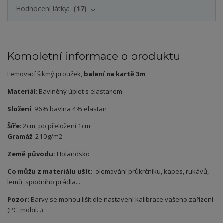
Hodnocení látky:
17
Kompletní informace o produktu
Lemovací šikmý proužek,
balení na kartě 3m
Materiál
: Bavlněný úplet s elastanem
Složení
: 96% bavlna 4% elastan
Šíře
: 2cm, po přeložení 1cm
Gramáž
: 210g/m2
Země původu:
Holandsko
Co můžu z materiálu ušít
: olemování průkrčníku, kapes, rukávů,
lemů, spodního prádla...
Pozor:
Barvy se mohou lišit dle nastavení kalibrace vašeho zařízení
(PC, mobil...)