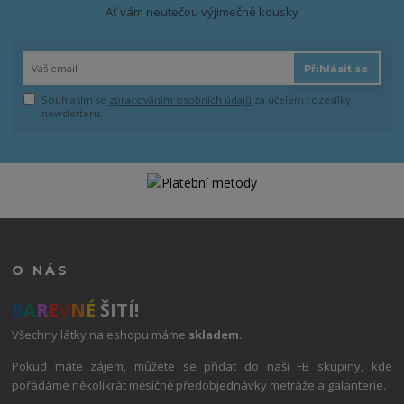
Ať vám neutečou výjimečné kousky
Přihlásit se
Souhlasím se
zpracováním osobních údajů
za účelem rozesílky
newsletteru.
O NÁS
B
A
R
E
V
N
É
ŠITÍ!
Všechny látky na eshopu máme
skladem
.
Pokud máte zájem, můžete se přidat do naší FB skupiny, kde
pořádáme několikrát měsíčně předobjednávky metráže a galanterie.