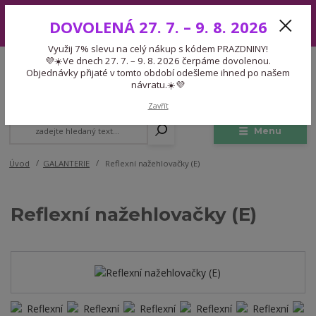
Využij 7% slevu na celý nákup s kódem PRAZDNINY! 💜☀️Ve dnech 27.
DOVOLENÁ 27. 7. – 9. 8. 2026
7. – 9. 8. 2026 čerpáme dovolenou. Objednávky přijaté v tomto období
odešleme ihned po našem návratu.☀️💜
Využij 7% slevu na celý nákup s kódem PRAZDNINY!
Expedice 775 866 913
💜☀️Ve dnech 27. 7. – 9. 8. 2026 čerpáme dovolenou.
CZK
Po-Čt 9-15:30 Pá 9-14:30 Pauza 13-13:45
Objednávky přijaté v tomto období odešleme ihned po našem
návratu.☀️💜
0
0,00 Kč
Zavřít
Menu
Úvod
GALANTERIE
Reflexní nažehlovačky (E)
Reflexní nažehlovačky (E)