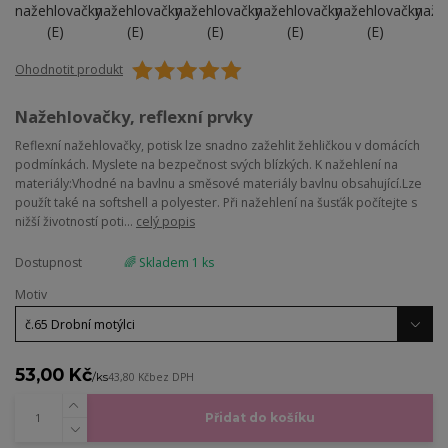
Ohodnotit produkt
Nažehlovačky, reflexní prvky
Reflexní nažehlovačky, potisk lze snadno zažehlit žehličkou v domácích
podmínkách. Myslete na bezpečnost svých blízkých. K nažehlení na
materiály:Vhodné na bavlnu a směsové materiály bavlnu obsahující.Lze
použít také na softshell a polyester. Při nažehlení na šusťák počítejte s
nižší životností poti...
celý popis
Dostupnost
🌈 Skladem 1 ks
Motiv
53,00 Kč
/
ks
43,80 Kč
bez DPH
Přidat do košíku