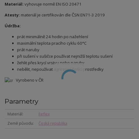
Materiál:
vyhovuje normě EN ISO 20471
Atesty:
m
ateriál je certifikován dle ČSN
EN71-3 2019
Údržba:
prát minimálně 24 hodin po nažehlení
maximální teplota pracího cyklu 60°C
prát naruby
při sušení v sušičce používat nejnižší teplotu sušení
žehlit přes krycí vrstvu nebo naruby
nebělit, nepoužívat agresivní čistící prostředky
Vyrobeno v ČR
Parametry
Materiál
Reflex
Země původu
Česká republika