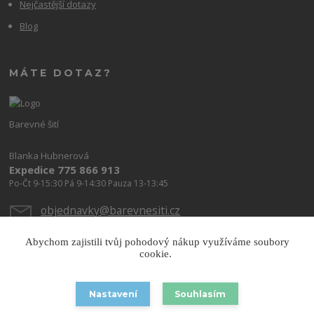
Nejčastější dotazy
Blog
MÁTE DOTAZ?
Barevné šití
Blanka Hubnerová
Expedice 775 866 913
Po-Čt 9-15:30 Pá 9-14:30 Pauza 13-13:45
objednavky@barevnesiti.cz
Abychom zajistili tvůj pohodový nákup využíváme soubory
cookie.
Nastavení
Souhlasím
Copyright © 2026 Barevnesiti.cz