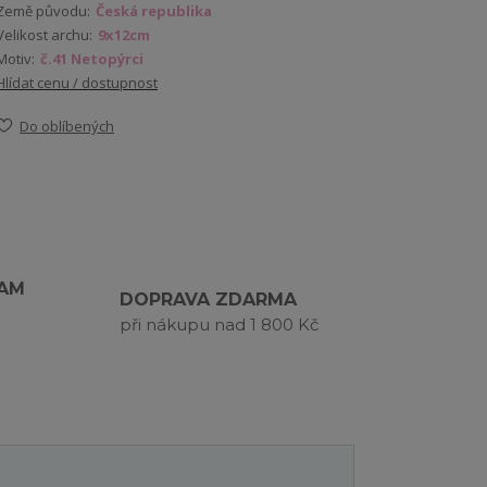
Země původu:
Česká republika
Velikost archu:
9x12cm
Motiv:
č.41 Netopýrci
Hlídat cenu / dostupnost
Do oblíbených
RAM
DOPRAVA ZDARMA
při nákupu nad 1 800 Kč