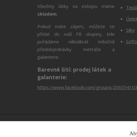
Všechny látky na eshopu máme
Tepl
skladem
.
Úple
Pokud máte zájem, můžete se
Silky
přidat do naší FB skupiny, kde
Softs
pořádáme několikrát měsíčně
předobjednávky metráže a
galanterie.
Barevné šití: prodej látek a
galanterie:
https://www.facebook.com/groups/20655410
Aby