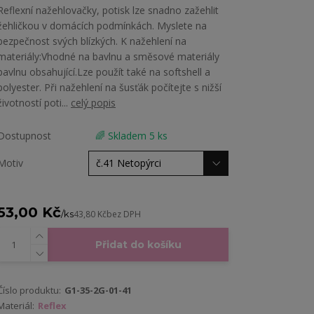
Reflexní nažehlovačky, potisk lze snadno zažehlit
žehličkou v domácích podmínkách. Myslete na
bezpečnost svých blízkých. K nažehlení na
materiály:Vhodné na bavlnu a směsové materiály
bavlnu obsahující.Lze použít také na softshell a
polyester. Při nažehlení na šusťák počítejte s nižší
životností poti...
celý popis
Dostupnost
🌈 Skladem 5 ks
Motiv
53,00 Kč
/
ks
43,80 Kč
bez DPH
Přidat do košíku
Číslo produktu:
G1-35-2G-01-41
Materiál:
Reflex