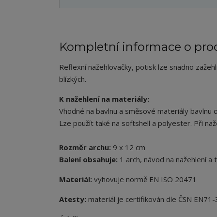
Kompletní informace o pro
Reflexní nažehlovačky, potisk lze snadno zažeh
blízkých.
K nažehlení na materiály:
Vhodné na bavlnu a směsové materiály bavlnu ob
Lze použít také na softshell a polyester. Při naže
Rozměr archu:
9 x 12 cm
Balení obsahuje:
1 arch, návod na nažehlení a 
Materiál:
vyhovuje normě EN ISO 20471
Atesty:
m
ateriál je certifikován dle ČSN
EN71-