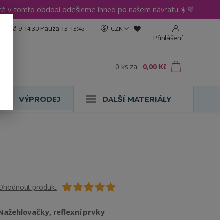
até v tomto období odešleme ihned po našem návratu.☀️💜
:30 Pá 9-14:30 Pauza 13-13:45
CZK
Přihlášení
0
ks
za
0,00 Kč
VÝPRODEJ
DALŠÍ MATERIÁLY
Ohodnotit produkt
Nažehlovačky, reflexní prvky