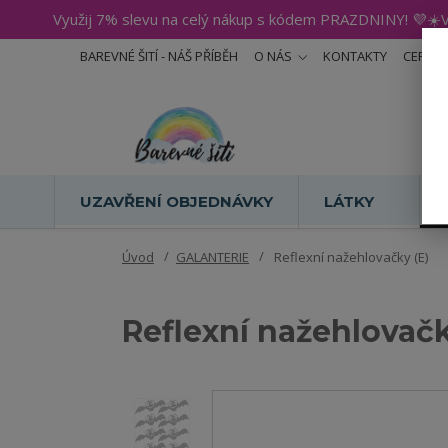
Využij 7% slevu na celý nákup s kódem PRAZDNINY! 💜☀️V
BAREVNÉ ŠITÍ - NÁŠ PŘÍBĚH
O NÁS
KONTAKTY
CERTIF
UZAVŘENÍ OBJEDNÁVKY
LÁTKY
Úvod
GALANTERIE
Reflexní nažehlovačky (E)
Reflexní nažehlovačk