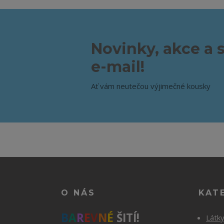
Novinky, akce a 
e-mail!
Ať vám neutečou výjimečné kousky
O NÁS
KAT
B
A
R
E
V
N
É
ŠITÍ!
Látk