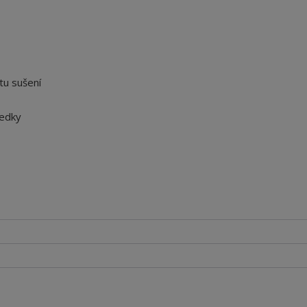
otu sušení
ředky