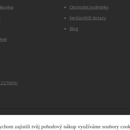
ákovina
Obchodní podmínky
t
Nejčastější dotazy
Blog
hell
3227669/
Copyright © 2026 Barevnesiti.cz
chom zajistili tvůj pohodový nákup využíváme soubory coo