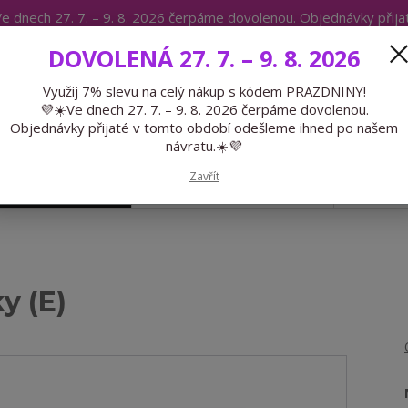
e dnech 27. 7. – 9. 8. 2026 čerpáme dovolenou. Objednávky přij
IKÁTY
BLOG
DOVOLENÁ 27. 7. – 9. 8. 2026
Expedice 775 866 913
Po-Čt 9-15
Využij 7% slevu na celý nákup s kódem PRAZDNINY!
💜☀️Ve dnech 27. 7. – 9. 8. 2026 čerpáme dovolenou.
Hledat
Objednávky přijaté v tomto období odešleme ihned po našem
návratu.☀️💜
Zavřít
GALANTERIE
PŘEDOBJEDNÁVKY
LÉTO
y (E)