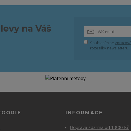
slevy na Váš
Souhlasím se
zpracová
rozesílky newsletteru.
EGORIE
INFORMACE
y
Doprava zdarma od 1 800 Kč