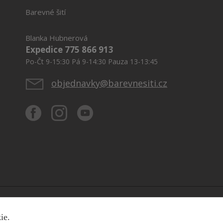
Barevné šití
Blanka Hubnerová
Expedice 775 866 913
Po-Čt 9-15:30 Pá 9-14:30 Pauza 13-13:45
objednavky@barevnesiti.cz
kie.