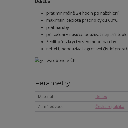
Údržba:
prát minimálně 24 hodin po nažehlení
maximální teplota pracího cyklu 60°C
prát naruby
při sušení v sušičce používat nejnižší tepl
žehlit přes krycí vrstvu nebo naruby
nebělit, nepoužívat agresivní čistící prost
Vyrobeno v ČR
Parametry
Materiál
Reflex
Země původu
Česká republika