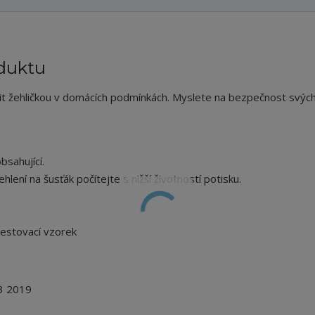
duktu
lit žehličkou v domácích podmínkách. Myslete na bezpečnost svýc
sahující.
hlení na šusťák počítejte s nižší životností potisku.
testovací vzorek
3 2019