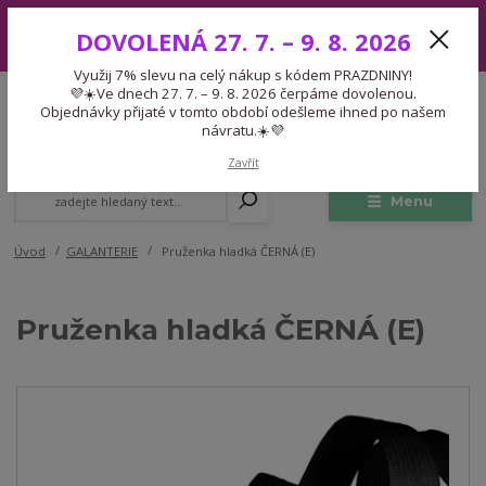
Využij 7% slevu na celý nákup s kódem PRAZDNINY! 💜☀️Ve dnech 27.
DOVOLENÁ 27. 7. – 9. 8. 2026
7. – 9. 8. 2026 čerpáme dovolenou. Objednávky přijaté v tomto období
odešleme ihned po našem návratu.☀️💜
Využij 7% slevu na celý nákup s kódem PRAZDNINY!
Expedice 775 866 913
💜☀️Ve dnech 27. 7. – 9. 8. 2026 čerpáme dovolenou.
CZK
Po-Čt 9-15:30 Pá 9-14:30 Pauza 13-13:45
Objednávky přijaté v tomto období odešleme ihned po našem
návratu.☀️💜
0
0,00 Kč
Zavřít
Menu
Úvod
GALANTERIE
Pruženka hladká ČERNÁ (E)
Pruženka hladká ČERNÁ (E)