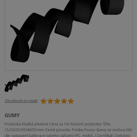
Ohodnotit produkt
GUMY
Pruženka hladká pletená Cena za 1m Složení: polyester Šíře:
15/20/25/30/40/50 mm Země původu: Polsko Pozor: Barvy se mohou lišit
dle nastavení kalibrace vašeho zařízení (PC, mobil...) Certifikát: Oekotex