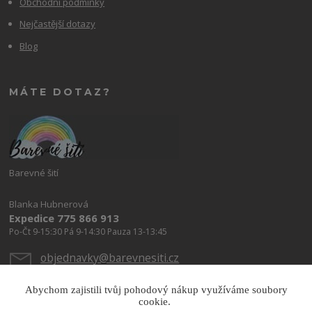
Obchodní podmínky
Nejčastější dotazy
Blog
MÁTE DOTAZ?
Barevné šití
Blanka Hubnerová
Expedice 775 866 913
Po-Čt 9-15:30 Pá 9-14:30 Pauza 13-13:45
objednavky@barevnesiti.cz
Abychom zajistili tvůj pohodový nákup využíváme soubory
cookie.