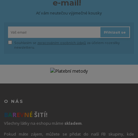
e-mail!
Ať vám neutečou výjimečné kousky
Přihlásit se
Souhlasím se
zpracováním osobních údajů
za účelem rozesílky
newsletteru.
O NÁS
B
A
R
E
V
N
É
ŠITÍ!
Všechny látky na eshopu máme
skladem
.
Pokud máte zájem, můžete se přidat do naší FB skupiny, kde