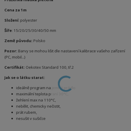
Cena za 1m
Složení
: polyester
Šíře
: 15/20/25/30/40/50 mm
Země původu:
Polsko
Pozor:
Barvy se mohou lišit dle nastavení kalibrace vašeho zařízení
(PC, mobil...)
Certifikát:
Oekotex Standard 100, tř.2
Jak se o látku starat:
ideálně program na jemné prádlo
maximální teplota praní 30°C,
žehlení max na 110°C,
nebělit, chemicky nečistit,
prát rubem,
nesušit v sušičce