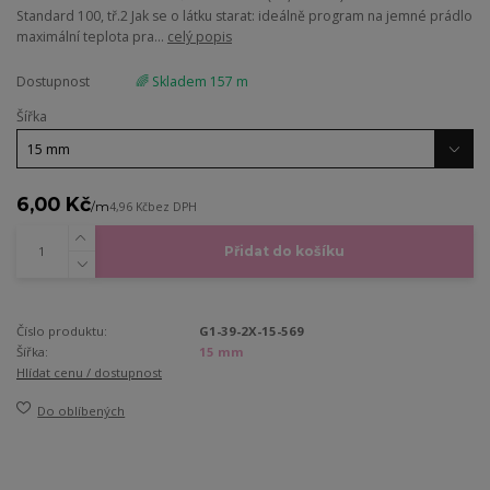
Standard 100, tř.2 Jak se o látku starat: ideálně program na jemné prádlo
maximální teplota pra...
celý popis
Dostupnost
🌈 Skladem 157 m
Šířka
6,00 Kč
/
m
4,96 Kč
bez DPH
Přidat do košíku
Číslo produktu:
G1-39-2X-15-569
Šířka:
15 mm
Hlídat cenu / dostupnost
Do oblíbených