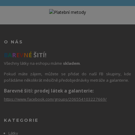
O NÁS
B
A
R
E
V
N
É
ŠITÍ!
Všechny látky na eshopu máme
skladem
.
Pokud máte zájem, můžete se přidat do naší FB skupiny, kde
pořádáme několikrát měsíčně předobjednávky metráže a galanterie.
Barevné šití: prodej látek a galanterie:
https://www.facebook.com/groups/206554103227669/
KATEGORIE
Látky