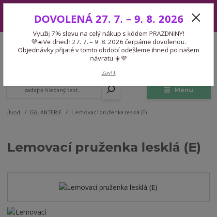
Využij 7% slevu na celý nákup s kódem PRAZDNINY! 💜☀️Ve dnech 27.
DOVOLENÁ 27. 7. – 9. 8. 2026
7. – 9. 8. 2026 čerpáme dovolenou. Objednávky přijaté v tomto období
odešleme ihned po našem návratu.☀️💜
Využij 7% slevu na celý nákup s kódem PRAZDNINY!
Expedice 775 866 913
💜☀️Ve dnech 27. 7. – 9. 8. 2026 čerpáme dovolenou.
CZK
Po-Čt 9-15:30 Pá 9-14:30 Pauza 13-13:45
Objednávky přijaté v tomto období odešleme ihned po našem
návratu.☀️💜
0
0,00 Kč
Zavřít
Menu
Úvod
GALANTERIE
Lemovací pruženka lesklá (E)
Lemovací pruženka lesklá (E)