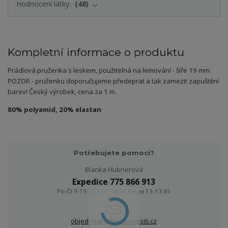
Hodnocení látky:
48
Kompletní informace o produktu
Prádlová pruženka s leskem, použitelná na lemování - šíře 19 mm.
POZOR - pruženku doporučujeme předeprat a tak zamezit zapuštění
barev! Český výrobek, cena za 1 m.
80% polyamid, 20% elastan
Potřebujete pomoci?
Blanka Hubnerová
Expedice 775 866 913
Po-Čt 9-15:30 Pá 9-14:30 Pauza 13-13:45
objednavky@barevnesiti.cz