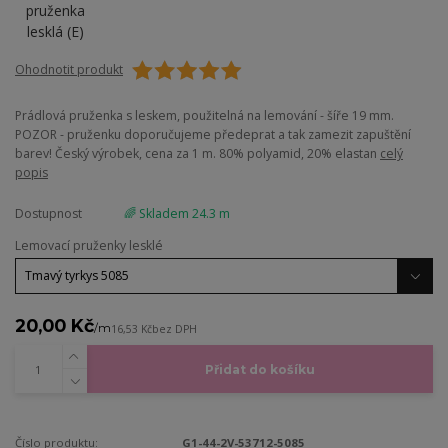
Ohodnotit produkt
Prádlová pruženka s leskem, použitelná na lemování - šíře 19 mm.
POZOR - pruženku doporučujeme předeprat a tak zamezit zapuštění
barev! Český výrobek, cena za 1 m. 80% polyamid, 20% elastan
celý
popis
Dostupnost
🌈 Skladem 24.3 m
Lemovací pruženky lesklé
20,00 Kč
/
m
16,53 Kč
bez DPH
Přidat do košíku
Číslo produktu:
G1-44-2V-53712-5085