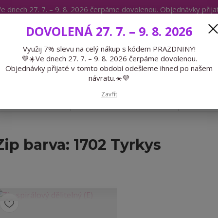
e dnech 27. 7. – 9. 8. 2026 čerpáme dovolenou. Objednávky přij
IKÁTY
BLOG
DOVOLENÁ 27. 7. – 9. 8. 2026
Expedice 775 866 913
Po-Čt 9-15
Využij 7% slevu na celý nákup s kódem PRAZDNINY!
💜☀️Ve dnech 27. 7. – 9. 8. 2026 čerpáme dovolenou.
Hledat
Objednávky přijaté v tomto období odešleme ihned po našem
návratu.☀️💜
Zavřít
GALANTERIE
PŘEDOBJEDNÁVKY
LÉTO
Zip barva: 1702 Tyrkys