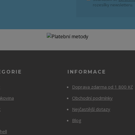
rozesílky newsletteru.
EGORIE
INFORMACE
y
Doprava zdarma od 1 800 Kč
ákovina
Obchodní podmínky
t
Nejčastější dotazy
Blog
hell