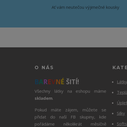
Ať vám neutečou výjimečné kousky
O NÁS
KAT
B
A
R
E
V
N
É
ŠITÍ!
Látk
Všechny látky na eshopu máme
Tepl
skladem
.
Úple
Pokud máte zájem, můžete se
Silky
přidat do naší FB skupiny, kde
Softs
pořádáme několikrát měsíčně