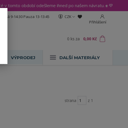
até v tomto období odešleme ihned po našem návratu.☀️💜
:30 Pá 9-14:30 Pauza 13-13:45
CZK
Přihlášení
0
ks
za
0,00 Kč
VÝPRODEJ
DALŠÍ MATERIÁLY
strana
z 1