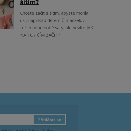
šitím?
Chcete začít s šitím, abyste mohla
ušít například dětem či manželovi
tričko nebo sobě šaty, ale nevíte JAK
NA TO? ČÍM ZAČÍT?
Přihlásit se
ním osobních údajů
za účelem