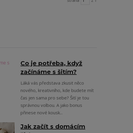
strana
z 1
Co je potřeba, když
začínáme s šitím?
Láká vás představa zkusit něco
nového, kreativního, kde budete mít
čas jen sama pro sebe? Šití je tou
správnou volbou. A jako bonus
přinese nové kousk...
Jak začít s domácím