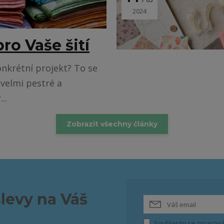
2024
ro Vaše šití
nkrétní projekt? To se
 velmi pestré a
..
Zobrazit všechny články
slevy na Váš
Souhlasím se
zpracová