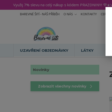
Využij 7% slevu na celý nákup s kódem PRAZDNINY! 💜☀️V
BAREVNÉ ŠITÍ - NÁŠ PŘÍBĚH
O NÁS
KONTAKTY
CERTIF
UZAVŘENÍ OBJEDNÁVKY
LÁTKY
Novinky
Zobrazit všechny novinky