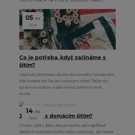
05
04
2024
Co je potřeba, když začínáme s
šitím?
Láká vás představa zkusit něco nového, kreativního,
kde budete mít čas jen sama pro sebe? Šití je tou
správnou volbou. A jako bonus přinese nové
kousk...
14
03
Jak začít s domácím šitím?
2024
Chcete začít s šitím, abyste mohla ušít například
dětem či manželovi tričko nebo sobě šaty, ale nevíte