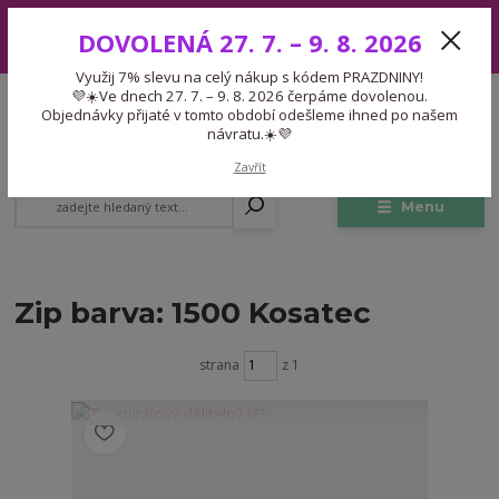
Využij 7% slevu na celý nákup s kódem PRAZDNINY! 💜☀️Ve dnech 27.
DOVOLENÁ 27. 7. – 9. 8. 2026
7. – 9. 8. 2026 čerpáme dovolenou. Objednávky přijaté v tomto období
odešleme ihned po našem návratu.☀️💜
Využij 7% slevu na celý nákup s kódem PRAZDNINY!
Expedice 775 866 913
💜☀️Ve dnech 27. 7. – 9. 8. 2026 čerpáme dovolenou.
CZK
Po-Čt 9-15:30 Pá 9-14:30 Pauza 13-13:45
Objednávky přijaté v tomto období odešleme ihned po našem
návratu.☀️💜
0
0,00 Kč
Zavřít
Menu
Zip barva: 1500 Kosatec
strana
z 1