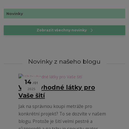
Novinky
Zobrazit všechny novinky
Novinky z našeho blogu
14
01
Výběr vhodné látky pro
2025
Vaše šití
Jak na správnou koupi metráže pro
konkrétní projekt? To se dozvíte v našem
blogu. Protože je šití velmi pestré a
různorodé a na trhu je spoustu mater...