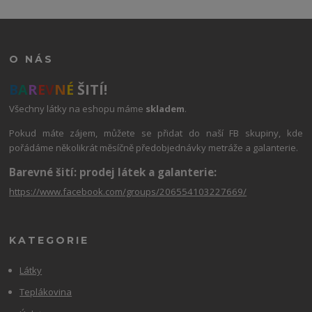
O NÁS
B
A
R
E
V
N
É
ŠITÍ!
Všechny látky na eshopu máme
skladem
.
Pokud máte zájem, můžete se přidat do naší FB skupiny, kde
pořádáme několikrát měsíčně předobjednávky metráže a galanterie.
Barevné šití: prodej látek a galanterie:
https://www.facebook.com/groups/206554103227669/
KATEGORIE
Látky
Teplákovina