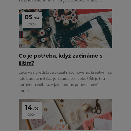
05
04
2024
Co je potřeba, když začínáme s
šitím?
Láká vás představa zkusit něco nového, kreativního,
kde budete mít čas jen sama pro sebe? Šití je tou
správnou volbou. A jako bonus přinese nové
kousk...
14
03
2024