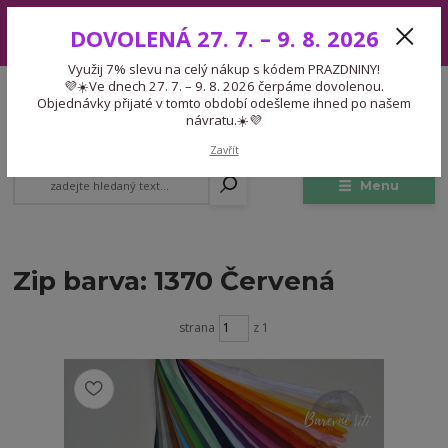
Využij 7% slevu na celý nákup s kódem PRAZDNINY! 💜☀️Ve dnech 27.
DOVOLENÁ 27. 7. – 9. 8. 2026
7. – 9. 8. 2026 čerpáme dovolenou. Objednávky přijaté v tomto období
odešleme ihned po našem návratu.☀️💜
Využij 7% slevu na celý nákup s kódem PRAZDNINY!
Expedice 775 866 913
💜☀️Ve dnech 27. 7. – 9. 8. 2026 čerpáme dovolenou.
CZK
Po-Čt 9-15:30 Pá 9-14:30 Pauza 13-13:45
Objednávky přijaté v tomto období odešleme ihned po našem
návratu.☀️💜
0
0,00 Kč
Zavřít
Menu
Zip barva: 1370 Červená
strana
z 1