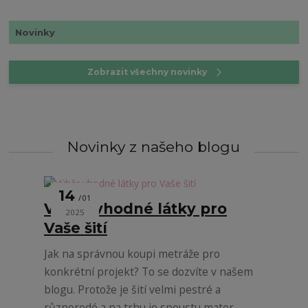
Novinky
Zobrazit všechny novinky
Novinky z našeho blogu
14
01
Výběr vhodné látky pro
2025
Vaše šití
Jak na správnou koupi metráže pro
konkrétní projekt? To se dozvíte v našem
blogu. Protože je šití velmi pestré a
různorodé a na trhu je spoustu mater...