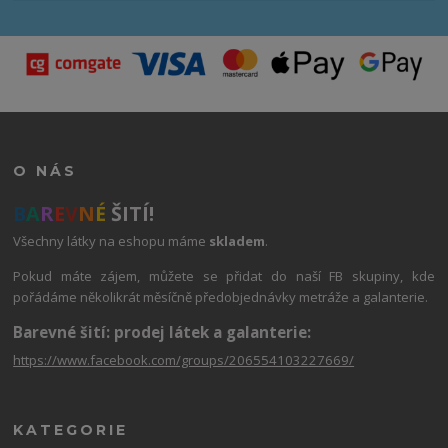
O NÁS
B
A
R
E
V
N
É
ŠITÍ!
Všechny látky na eshopu máme
skladem
.
Pokud máte zájem, můžete se přidat do naší FB skupiny, kde
pořádáme několikrát měsíčně předobjednávky metráže a galanterie.
Barevné šití: prodej látek a galanterie:
https://www.facebook.com/groups/206554103227669/
KATEGORIE