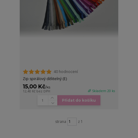
40 hodnocení
Zip spirálový dělitelný (E)
15,00 Kč
/
ks
🌈 Skladem 20 ks
12,40 Kč
bez DPH
Přidat do košíku
strana
z 1