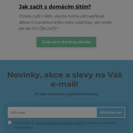
Jak začít s domácím šitím?
Chcete začít s šitím, abyste mohla ušít například
dětem či manželovi tričko nebo sobě šaty, ale nevíte
JAK NA TO? ČÍM ZAČÍT?
Zobrazit všechny články
Novinky, akce a slevy na Váš
e-mail!
Ať vám neutečou výjimečné kousky
Přihlásit se
Souhlasím se
zpracováním osobních údajů
za účelem rozesílky
newsletteru.