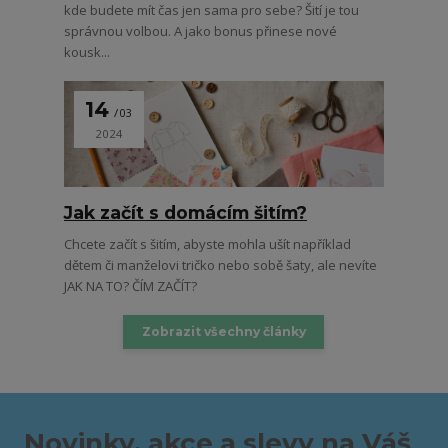
kde budete mít čas jen sama pro sebe? Šití je tou
správnou volbou. A jako bonus přinese nové
kousk...
14
03
2024
Jak začít s domácím šitím?
Chcete začít s šitím, abyste mohla ušít například
dětem či manželovi tričko nebo sobě šaty, ale nevíte
JAK NA TO? ČÍM ZAČÍT?
Zobrazit všechny články
Novinky, akce a slevy na Váš