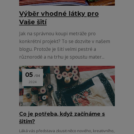
Výběr vhodné látky pro
Vaše šití
Jak na správnou koupi metráže pro
konkrétní projekt? To se dozvíte v našem
blogu. Protože je šití velmi pestré a
různorodé a na trhu je spoustu mater...
05
04
2024
Co je potřeba, když začínáme s
šitím?
Láká vás představa zkusit něco nového, kreativního,