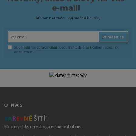
e-mail!
Ať vám neutečou výjimečné kousky
Přihlásit se
Souhlasím se
zpracováním osobních údajů
za účelem rozesílky
newsletteru.
O NÁS
B
A
R
E
V
N
É
ŠITÍ!
Všechny látky na eshopu máme
skladem
.