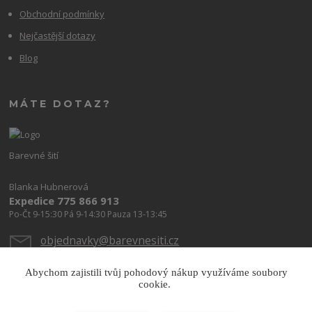
Obchodní podmínky
Nejčastější dotazy
Blog
MÁTE DOTAZ?
Barevné šití
Blanka Hubnerová
Expedice 775 866 913
Po-Čt 9-15:30 Pá 9-14:30 Pauza 13-13:45
objednavky@barevnesiti.cz
Abychom zajistili tvůj pohodový nákup využíváme soubory
cookie.