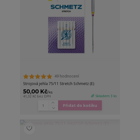
49 hodnocení
Strojová jehla 75/11 Stretch Schmetz (E)
50,00 Kč
/
ks
🌈 Skladem 3 ks
41,32 Kč
bez DPH
Přidat do košíku