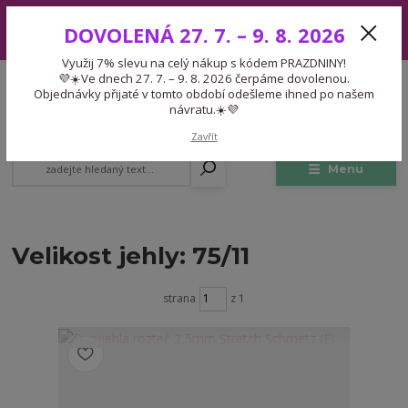
Využij 7% slevu na celý nákup s kódem PRAZDNINY! 💜☀️Ve dnech 27.
DOVOLENÁ 27. 7. – 9. 8. 2026
7. – 9. 8. 2026 čerpáme dovolenou. Objednávky přijaté v tomto období
odešleme ihned po našem návratu.☀️💜
Využij 7% slevu na celý nákup s kódem PRAZDNINY!
Expedice 775 866 913
💜☀️Ve dnech 27. 7. – 9. 8. 2026 čerpáme dovolenou.
CZK
Po-Čt 9-15:30 Pá 9-14:30 Pauza 13-13:45
Objednávky přijaté v tomto období odešleme ihned po našem
návratu.☀️💜
0
0,00 Kč
Zavřít
Menu
Velikost jehly: 75/11
strana
z 1