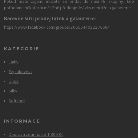
Pokud máte zájem, můžete se přidat do naší FB skupiny, kde
pořádáme několikrát měsíčně předobjednávky metráže a galanterie.
Barevné šití: prodej látek a galanterie:
https://www.facebook.com/groups/206554103227669/
KATEGORIE
Látky
Teplákovina
Úplet
Silky
Softshell
INFORMACE
Doprava zdarma od 1 800 Kč