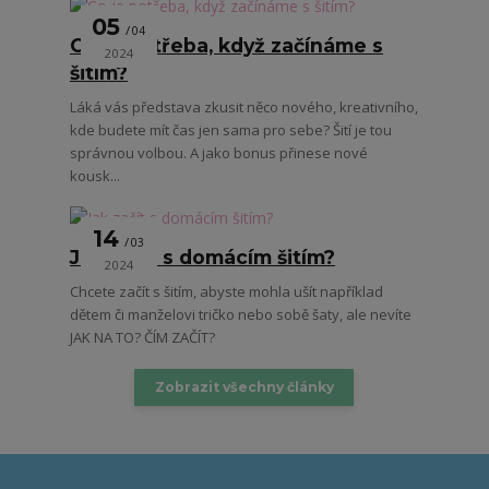
05
04
Co je potřeba, když začínáme s
2024
šitím?
Láká vás představa zkusit něco nového, kreativního,
kde budete mít čas jen sama pro sebe? Šití je tou
správnou volbou. A jako bonus přinese nové
kousk...
14
03
Jak začít s domácím šitím?
2024
Chcete začít s šitím, abyste mohla ušít například
dětem či manželovi tričko nebo sobě šaty, ale nevíte
JAK NA TO? ČÍM ZAČÍT?
Zobrazit všechny články