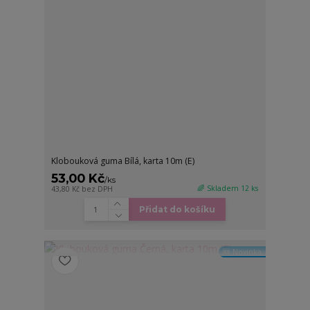
Klobouková guma Bílá, karta 10m (E)
53,00 Kč
/
ks
🌈 Skladem 12 ks
43,80 Kč
bez DPH
Přidat do košíku
🆕 Novinka