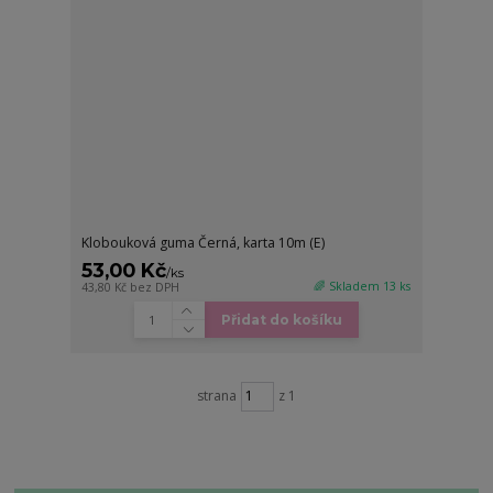
Klobouková guma Černá, karta 10m (E)
53,00 Kč
/
ks
🌈 Skladem 13 ks
43,80 Kč
bez DPH
Přidat do košíku
strana
z 1