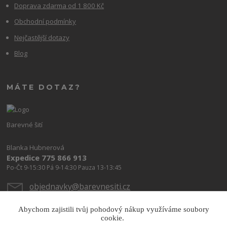
Doprava zdarma od 1 800 Kč
Obchodní podmínky
Nejčastější dotazy
Blog
MÁTE DOTAZ?
Barevné šití
Blanka Hubnerová
Expedice 775 866 913
Po-Čt 9-15:30 Pá 9-14:30 Pauza 13-13:45
objednavky@barevnesiti.cz
Abychom zajistili tvůj pohodový nákup využíváme soubory
cookie.