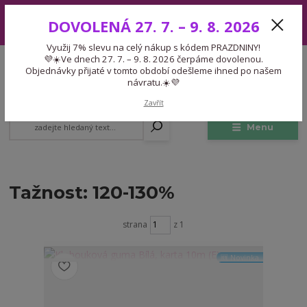
Využij 7% slevu na celý nákup s kódem PRAZDNINY! 💜☀️Ve dnech 27.
DOVOLENÁ 27. 7. – 9. 8. 2026
7. – 9. 8. 2026 čerpáme dovolenou. Objednávky přijaté v tomto období
odešleme ihned po našem návratu.☀️💜
Využij 7% slevu na celý nákup s kódem PRAZDNINY!
Expedice 775 866 913
💜☀️Ve dnech 27. 7. – 9. 8. 2026 čerpáme dovolenou.
CZK
Po-Čt 9-15:30 Pá 9-14:30 Pauza 13-13:45
Objednávky přijaté v tomto období odešleme ihned po našem
návratu.☀️💜
0
0,00 Kč
Zavřít
Menu
Tažnost: 120-130%
strana
z 1
🆕 Novinka