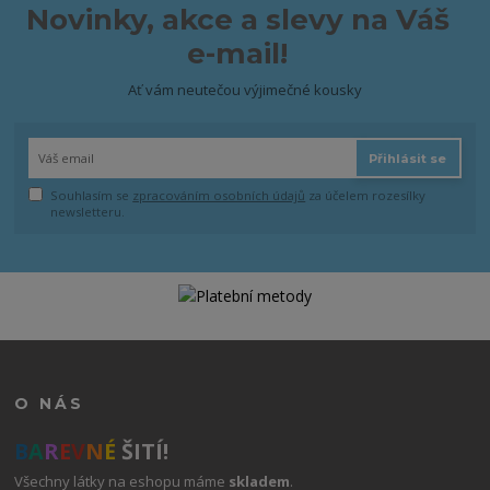
Novinky, akce a slevy na Váš
e-mail!
Ať vám neutečou výjimečné kousky
Přihlásit se
Souhlasím se
zpracováním osobních údajů
za účelem rozesílky
newsletteru.
O NÁS
B
A
R
E
V
N
É
ŠITÍ!
Všechny látky na eshopu máme
skladem
.