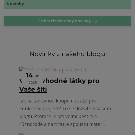
Novinky
Zobrazit všechny novinky
Novinky z našeho blogu
14
01
Výběr vhodné látky pro
2025
Vaše šití
Jak na správnou koupi metráže pro
konkrétní projekt? To se dozvíte v našem
blogu. Protože je šití velmi pestré a
různorodé a na trhu je spoustu mater...