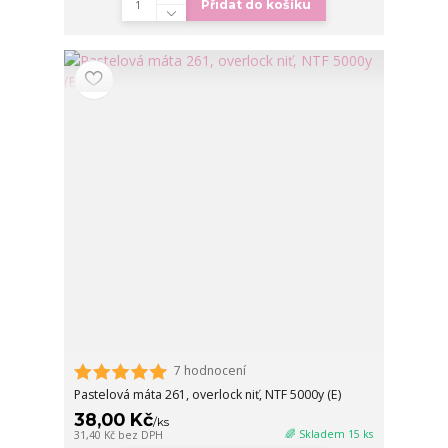
Přidat do košíku
7 hodnocení
Pastelová máta 261, overlock niť, NTF 5000y (E)
38,00 Kč
/
ks
🌈 Skladem 15 ks
31,40 Kč
bez DPH