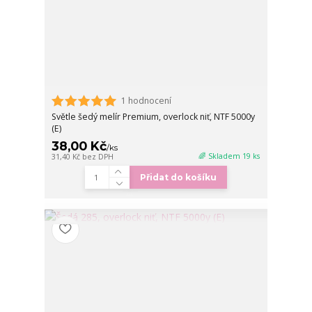
1 hodnocení
Světle šedý melír Premium, overlock niť, NTF 5000y
(E)
38,00 Kč
/
ks
🌈 Skladem 19 ks
31,40 Kč
bez DPH
Přidat do košíku