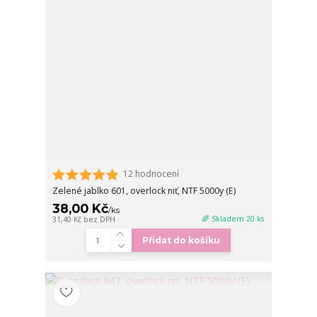
12 hodnocení
Zelené jablko 601, overlock niť, NTF 5000y (E)
38,00 Kč
/
ks
🌈 Skladem 20 ks
31,40 Kč
bez DPH
Přidat do košíku