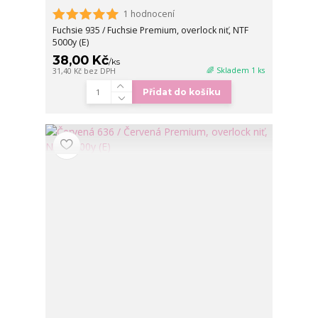
1 hodnocení
Fuchsie 935 / Fuchsie Premium, overlock niť, NTF
5000y (E)
38,00 Kč
/
ks
🌈 Skladem 1 ks
31,40 Kč
bez DPH
Přidat do košíku