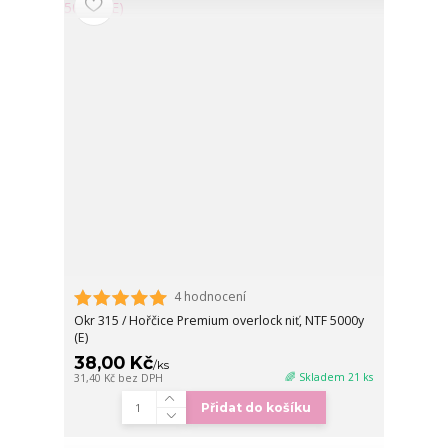
4 hodnocení
Okr 315 / Hořčice Premium overlock niť, NTF 5000y
(E)
38,00 Kč
/
ks
🌈 Skladem 21 ks
31,40 Kč
bez DPH
Přidat do košíku