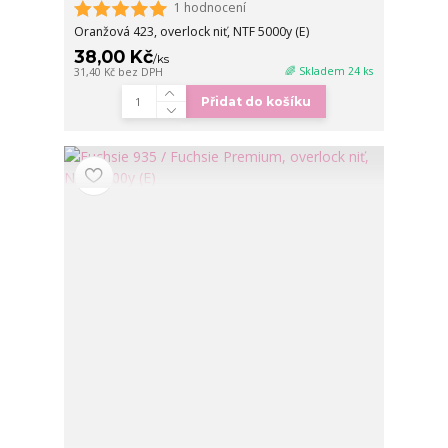
1 hodnocení
Oranžová 423, overlock niť, NTF 5000y (E)
38,00 Kč
/
ks
🌈 Skladem 24 ks
31,40 Kč
bez DPH
Přidat do košíku