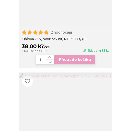
2 hodnocení
Cihlová 715, overlock niť, NTF 5000y (E)
38,00 Kč
/
ks
🌈 Skladem 33 ks
31,40 Kč
bez DPH
Přidat do košíku