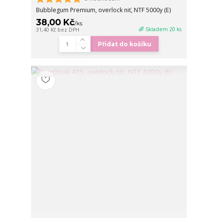
Bubblegum Premium, overlock niť, NTF 5000y (E)
38,00 Kč
/
ks
🌈 Skladem 20 ks
31,40 Kč
bez DPH
Přidat do košíku