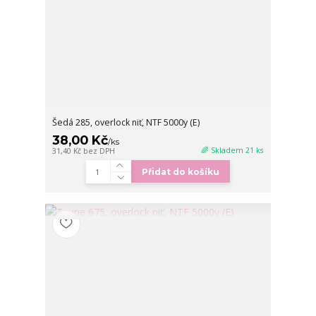
Šedá 285, overlock niť, NTF 5000y (E)
38,00 Kč
/
ks
🌈 Skladem 21 ks
31,40 Kč
bez DPH
Přidat do košíku