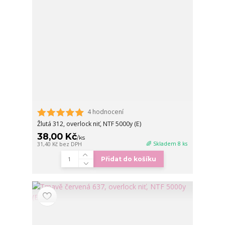
4 hodnocení
Žlutá 312, overlock niť, NTF 5000y (E)
38,00 Kč
/
ks
🌈 Skladem 8 ks
31,40 Kč
bez DPH
Přidat do košíku