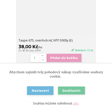
Taupe 675, overlock niť, NTF 5000y (E)
38,00 Kč
/
ks
🌈 Skladem 12 ks
31,40 Kč
bez DPH
Přidat do košíku
Abychom zajistili tvůj pohodový nákup využíváme soubory
cookie.
Nastavení
Souhlasím
Souhlas můžete odmítnout
zde
.