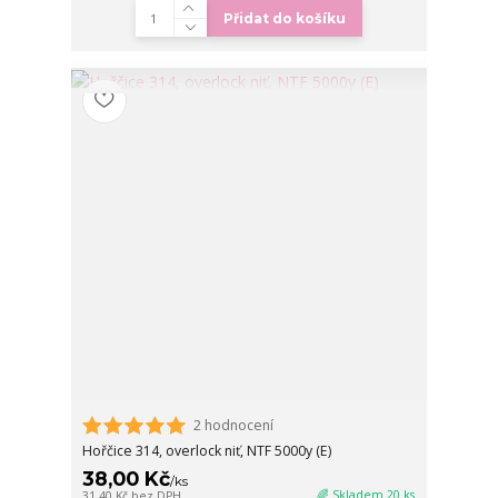
Přidat do košíku
2 hodnocení
Hořčice 314, overlock niť, NTF 5000y (E)
38,00 Kč
/
ks
🌈 Skladem 20 ks
31,40 Kč
bez DPH