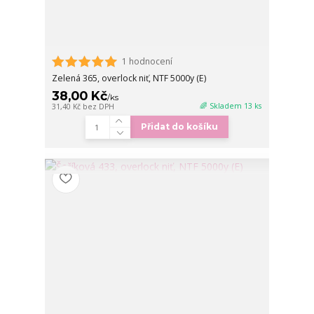
1 hodnocení
Zelená 365, overlock niť, NTF 5000y (E)
38,00 Kč
/
ks
🌈 Skladem 13 ks
31,40 Kč
bez DPH
Přidat do košíku