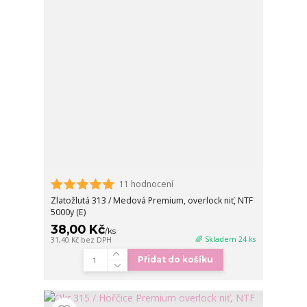
11 hodnocení
Zlatožlutá 313 / Medová Premium, overlock niť, NTF
5000y (E)
38,00 Kč
/
ks
🌈 Skladem 24 ks
31,40 Kč
bez DPH
Přidat do košíku