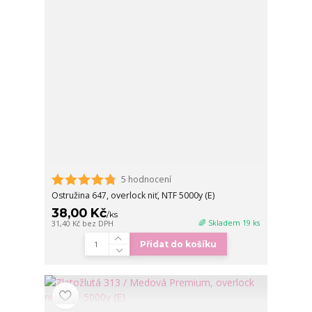
5 hodnocení
Ostružina 647, overlock niť, NTF 5000y (E)
38,00 Kč
/
ks
🌈 Skladem 19 ks
31,40 Kč
bez DPH
Přidat do košíku