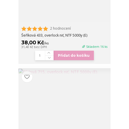
2 hodnocení
Šeříková 433, overlock niť, NTF 5000y (E)
38,00 Kč
/
ks
🌈 Skladem 16 ks
31,40 Kč
bez DPH
Přidat do košíku