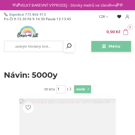
💜🌈VELKÝ BAREVNÝ VÝPRODEJ - Stovky metrů ve slevě!👀🌈💜
Expedice 775 866 913
CZK
Po-Čt 9-15:30 Pá 9-14:30 Pauza 13-13:45
0
0,00 Kč
Menu
Návin: 5000y
strana
z 3
další