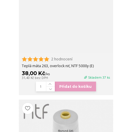
2 hodnocení
Teplá máta 263, overlock niť, NTF 5000y (E)
38,00 Kč
/
ks
🌈 Skladem 37 ks
31,40 Kč
bez DPH
Přidat do košíku