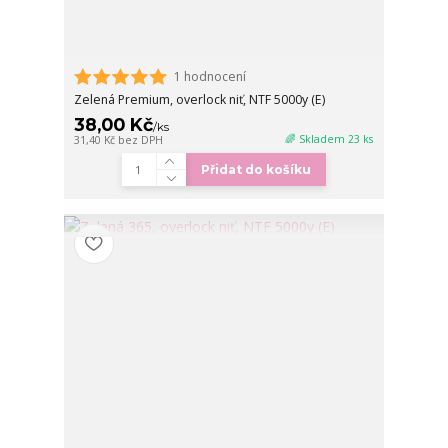
1 hodnocení
Zelená Premium, overlock niť, NTF 5000y (E)
38,00 Kč
/
ks
🌈 Skladem 23 ks
31,40 Kč
bez DPH
Přidat do košíku