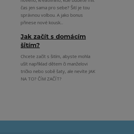
nového, kreativního, kde budete mít
čas jen sama pro sebe? Šití je tou
správnou volbou. A jako bonus
přinese nové kousk...
Jak začít s domácím
šitím?
Chcete začít s šitím, abyste mohla
ušít například dětem či manželovi
tričko nebo sobě šaty, ale nevíte JAK
NA TO? ČÍM ZAČÍT?