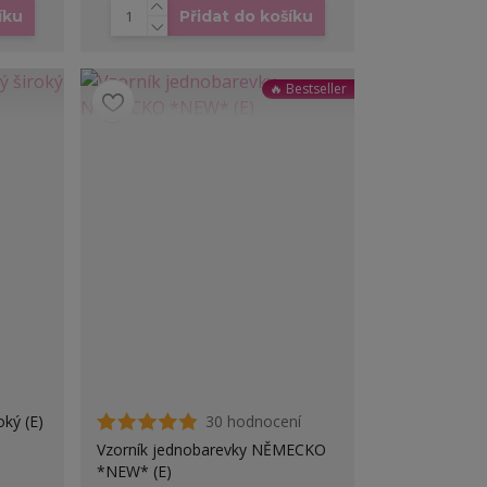
íku
Přidat do košíku
🔥 Bestseller
oký (E)
30 hodnocení
Vzorník jednobarevky NĚMECKO
*NEW* (E)