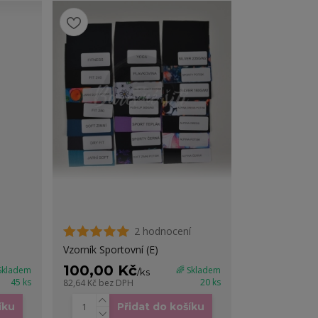
2 hodnocení
Vzorník Sportovní (E)
100,00 Kč
 Skladem
🌈 Skladem
/
ks
45 ks
20 ks
82,64 Kč
bez DPH
íku
Přidat do košíku