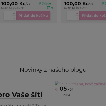
100,00 Kč
100,00 Kč
🌈 Skladem
🌈
/
ks
/
Ks
27 ks
82,64 Kč
bez DPH
82,64 Kč
bez DPH
Přidat do košíku
Přidat do koš
Novinky z našeho blogu
05
04
ro Vaše šití
2024
nkrétní projekt? To se