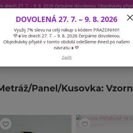
e dnech 27. 7. – 9. 8. 2026 čerpáme dovolenou. Objednávky přij
IKÁTY
BLOG
DOVOLENÁ 27. 7. – 9. 8. 2026
Expedice 775 866 913
Po-Čt 9-15
Využij 7% slevu na celý nákup s kódem PRAZDNINY!
💜☀️Ve dnech 27. 7. – 9. 8. 2026 čerpáme dovolenou.
Hledat
Objednávky přijaté v tomto období odešleme ihned po našem
návratu.☀️💜
Zavřít
GALANTERIE
PŘEDOBJEDNÁVKY
LÉTO
Metráž/Panel/Kusovka: Vzorn