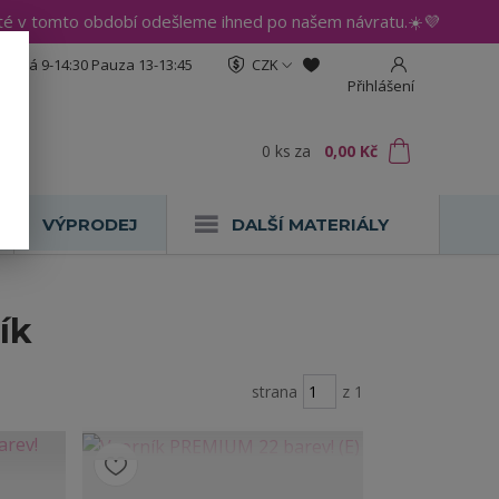
até v tomto období odešleme ihned po našem návratu.☀️💜
:30 Pá 9-14:30 Pauza 13-13:45
CZK
Přihlášení
0
ks
za
0,00 Kč
VÝPRODEJ
DALŠÍ MATERIÁLY
ík
strana
z 1