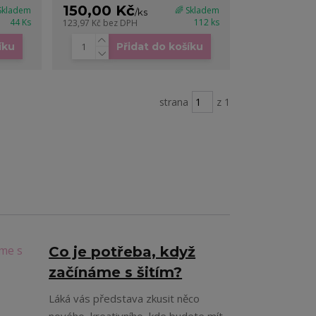
150,00 Kč
 Skladem
🌈 Skladem
/
ks
44 Ks
112 ks
123,97 Kč
bez DPH
íku
Přidat do košíku
strana
z 1
Co je potřeba, když
začínáme s šitím?
Láká vás představa zkusit něco