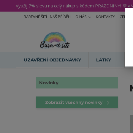
Využij 7% slevu na celý nákup s kódem PRAZDNINY! 💜☀️V
BAREVNÉ ŠITÍ - NÁŠ PŘÍBĚH
O NÁS
KONTAKTY
CERTIF
UZAVŘENÍ OBJEDNÁVKY
LÁTKY
Novinky
Zobrazit všechny novinky