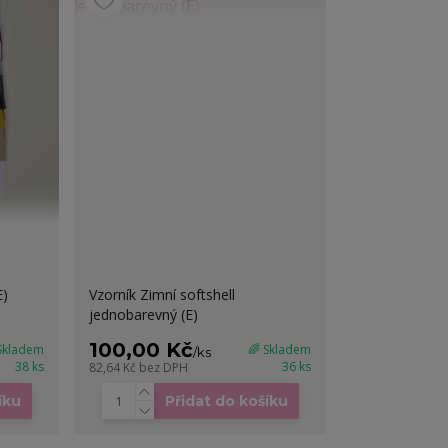
E)
Vzorník Zimní softshell
jednobarevný (E)
100,00 Kč
 Skladem
🌈 Skladem
/
ks
38 ks
36 ks
82,64 Kč
bez DPH
íku
Přidat do košíku