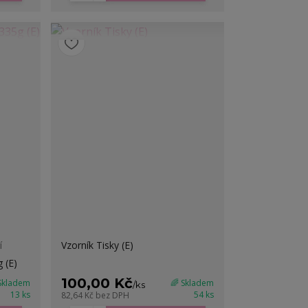
í
Vzorník Tisky (E)
 (E)
100,00 Kč
 Skladem
🌈 Skladem
/
ks
13 ks
54 ks
82,64 Kč
bez DPH