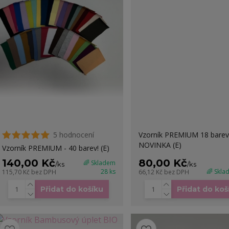
5 hodnocení
Vzorník PREMIUM 18 barev
NOVINKA (E)
Vzorník PREMIUM - 40 barev! (E)
140,00 Kč
80,00 Kč
🌈 Skladem
/
ks
/
ks
28 ks
🌈 Skla
115,70 Kč
bez DPH
66,12 Kč
bez DPH
Přidat do košíku
Přidat do koš