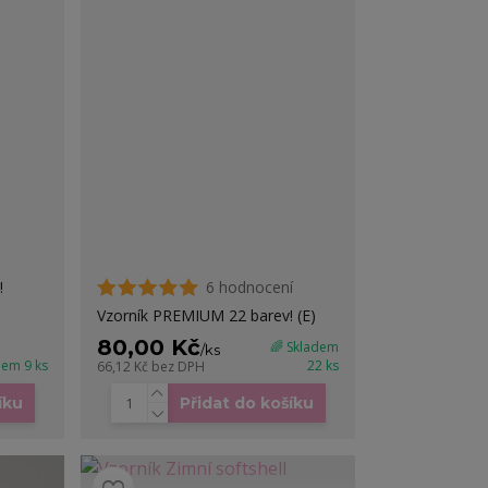
!
6 hodnocení
Vzorník PREMIUM 22 barev! (E)
80,00 Kč
🌈 Skladem
/
ks
dem 9 ks
22 ks
66,12 Kč
bez DPH
íku
Přidat do košíku