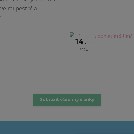
 velmi pestré a
..
14
03
2024
Zobrazit všechny články