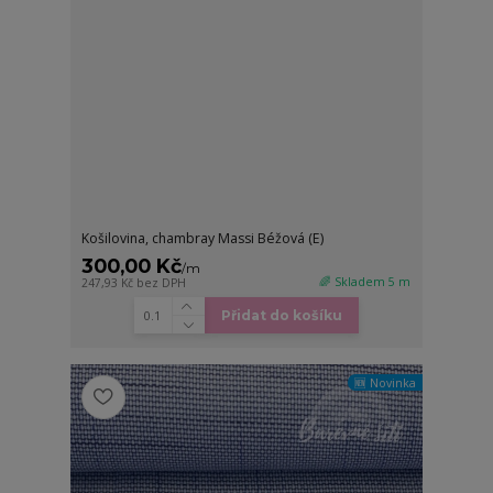
Košilovina, chambray Massi Béžová (E)
300,00 Kč
/
m
🌈 Skladem 5 m
247,93 Kč
bez DPH
Přidat do košíku
🆕 Novinka