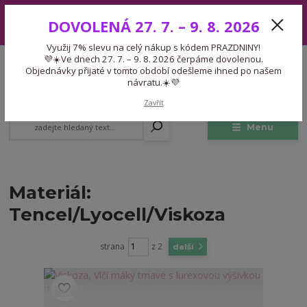
Využij 7% slevu na celý nákup s kódem PRAZDNINY! 💜☀️Ve dnech 27.
DOVOLENÁ 27. 7. – 9. 8. 2026
7. – 9. 8. 2026 čerpáme dovolenou. Objednávky přijaté v tomto období
odešleme ihned po našem návratu.☀️💜
Využij 7% slevu na celý nákup s kódem PRAZDNINY!
Expedice 775 866 913
💜☀️Ve dnech 27. 7. – 9. 8. 2026 čerpáme dovolenou.
CZK
Po-Čt 9-15:30 Pá 9-14:30 Pauza 13-13:45
Objednávky přijaté v tomto období odešleme ihned po našem
návratu.☀️💜
0
0,00 Kč
Zavřít
Menu
Materiál:
Tencel/Lyocell/Viskoza
strana
z 2
další