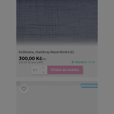
Košilovina, chambray Massi Modrá (E)
300,00 Kč
/
m
🌈 Skladem 1.7 m
247,93 Kč
bez DPH
Přidat do košíku
🆕 Novinka