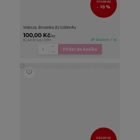
111,00 Kč
- 10 %
Viskoza, Brusinka (E) 0,60m/ks
100,00 Kč
/
ks
🌈 Skladem 1 ks
82,64 Kč
bez DPH
Přidat do košíku
542,00 Kč