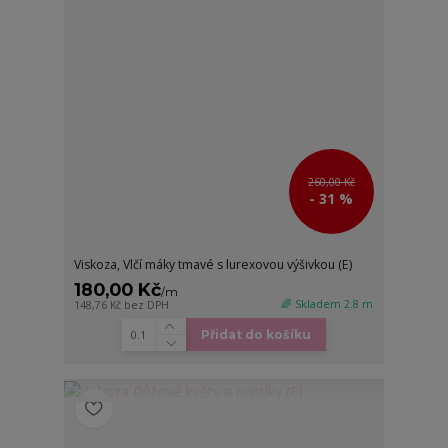
260,00 Kč
- 31 %
Viskoza, Vlčí máky tmavé s lurexovou výšivkou (E)
180,00 Kč
/
m
🌈 Skladem 2.8 m
148,76 Kč
bez DPH
Přidat do košíku