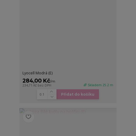
Lyocell Modrá (E)
284,00 Kč
/
m
🌈 Skladem 25.2 m
234,71 Kč
bez DPH
Přidat do košíku