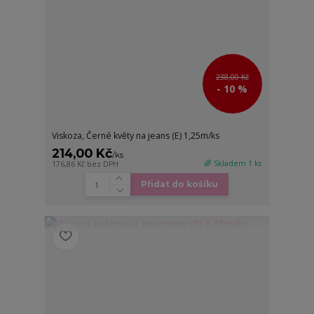
238,00 Kč
- 10 %
Viskoza, Černé květy na jeans (E) 1,25m/ks
214,00 Kč
/
ks
🌈 Skladem 1 ks
176,86 Kč
bez DPH
Přidat do košíku