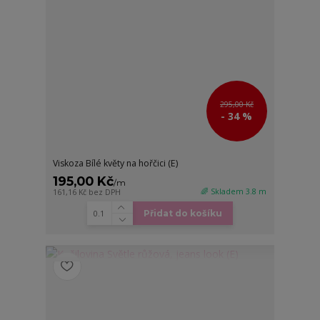
295,00 Kč
- 34 %
Viskoza Bílé květy na hořčici (E)
195,00 Kč
/
m
🌈 Skladem 3.8 m
161,16 Kč
bez DPH
Přidat do košíku