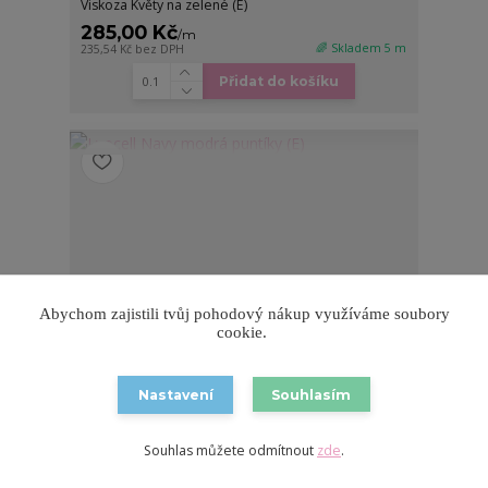
Viskoza Květy na zelené (E)
285,00 Kč
/
m
🌈 Skladem 5 m
235,54 Kč
bez DPH
Přidat do košíku
Abychom zajistili tvůj pohodový nákup využíváme soubory
cookie.
Nastavení
Souhlasím
Souhlas můžete odmítnout
zde
.
1 hodnocení