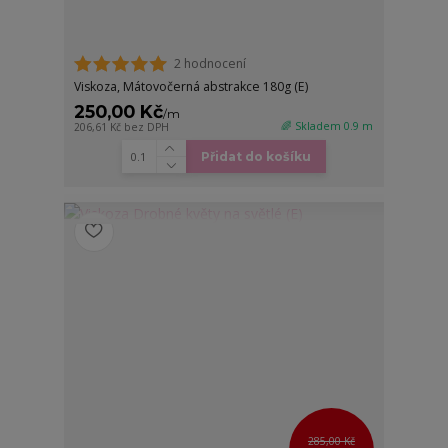
2 hodnocení
Viskoza, Mátovočerná abstrakce 180g (E)
250,00 Kč
/
m
🌈 Skladem 0.9 m
206,61 Kč
bez DPH
Přidat do košíku
285,00 Kč