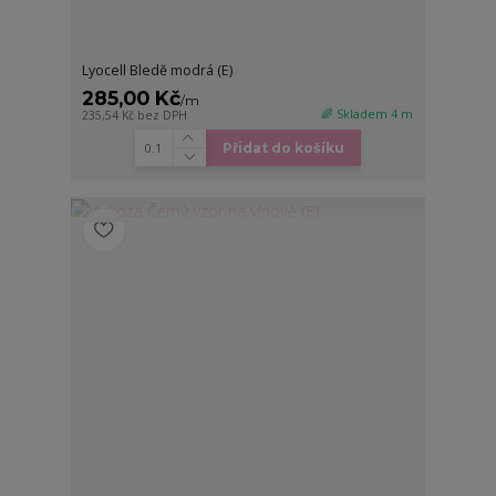
Lyocell Bledě modrá (E)
285,00 Kč
/
m
🌈 Skladem 4 m
235,54 Kč
bez DPH
Přidat do košíku