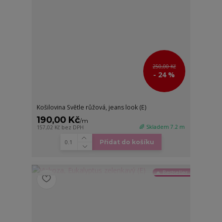
250,00 Kč
- 24 %
Košilovina Světle růžová, jeans look (E)
190,00 Kč
/
m
🌈 Skladem 7.2 m
157,02 Kč
bez DPH
Přidat do košíku
🔥 Bestseller