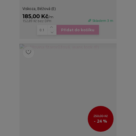
Viskoza, Béžová (E)
185,00 Kč
/
m
🌈 Skladem 3 m
152,89 Kč
bez DPH
Přidat do košíku
250,00 Kč
- 24 %