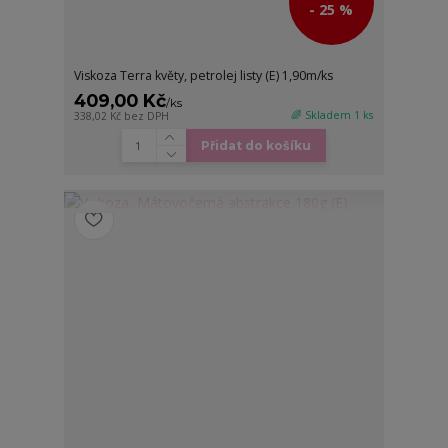
- 25 %
Viskoza Terra květy, petrolej listy (E) 1,90m/ks
409,00 Kč
/
ks
🌈 Skladem 1 ks
338,02 Kč
bez DPH
Přidat do košíku