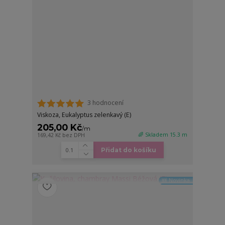
3 hodnocení
Viskoza, Eukalyptus zelenkavý (E)
205,00 Kč
/
m
🌈 Skladem 15.3 m
169,42 Kč
bez DPH
Přidat do košíku
🆕 Novinka