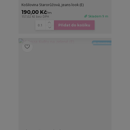
Košilovina Starorůžová, jeans look (E)
190,00 Kč
/
m
🌈 Skladem 9 m
157,02 Kč
bez DPH
Přidat do košíku
🆕 Novinka