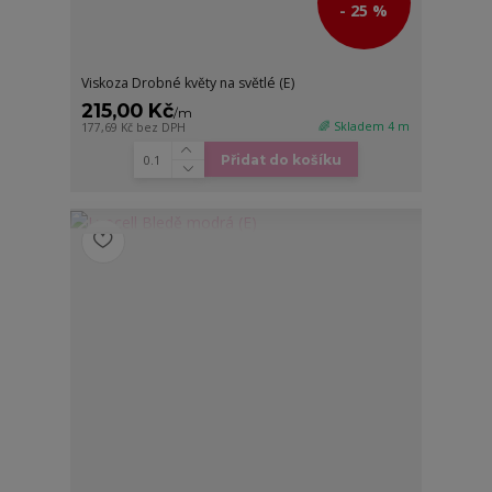
- 25 %
Viskoza Drobné květy na světlé (E)
215,00 Kč
/
m
🌈 Skladem 4 m
177,69 Kč
bez DPH
Přidat do košíku