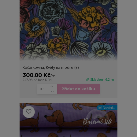
Kočárkovina, Květy na modré (E)
300,00 Kč
/
m
🌈 Skladem 6.2 m
247,93 Kč
bez DPH
Přidat do košíku
🆕 Novinka