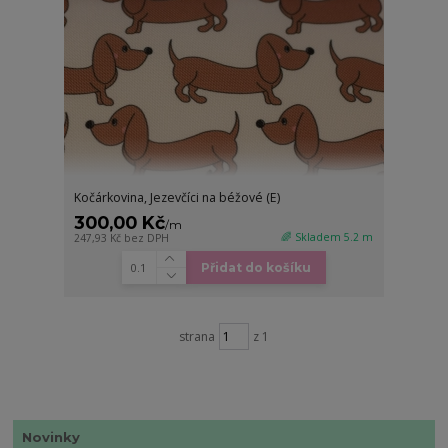
Kočárkovina, Jezevčíci na béžové (E)
300,00 Kč
/
m
🌈 Skladem 5.2 m
247,93 Kč
bez DPH
Přidat do košíku
strana
z 1
Novinky