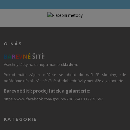
O NÁS
B
A
R
E
V
N
É
ŠITÍ!
Všechny látky na eshopu máme
skladem
.
Pokud máte zájem, můžete se přidat do naší FB skupiny, kde
pořádáme několikrát měsíčně předobjednávky metráže a galanterie.
Barevné šití: prodej látek a galanterie:
https://www.facebook.com/groups/206554103227669/
KATEGORIE