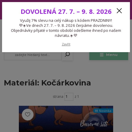
Využij 7% slevu na celý nákup s kódem PRAZDNINY! 💜☀️Ve dnech 27.
DOVOLENÁ 27. 7. – 9. 8. 2026
7. – 9. 8. 2026 čerpáme dovolenou. Objednávky přijaté v tomto období
odešleme ihned po našem návratu.☀️💜
Využij 7% slevu na celý nákup s kódem PRAZDNINY!
Expedice 775 866 913
💜☀️Ve dnech 27. 7. – 9. 8. 2026 čerpáme dovolenou.
CZK
Po-Čt 9-15:30 Pá 9-14:30 Pauza 13-13:45
Objednávky přijaté v tomto období odešleme ihned po našem
návratu.☀️💜
0
0,00 Kč
Zavřít
Menu
Materiál: Kočárkovina
strana
z 1
🆕 Novinka