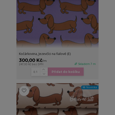
Kočárkovina, Jezevčíci na fialové (E)
300,00 Kč
/
m
🌈 Skladem 7 m
247,93 Kč
bez DPH
Přidat do košíku
🆕 Novinka