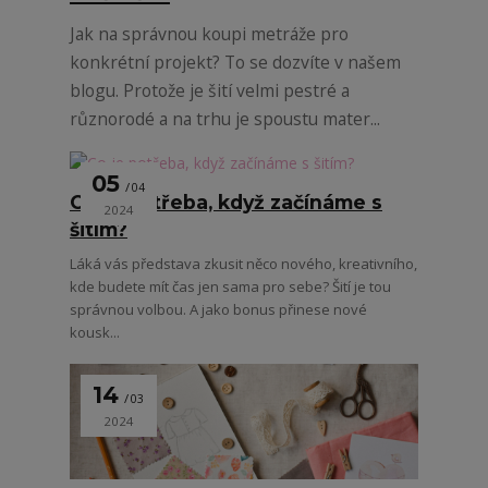
Jak na správnou koupi metráže pro
konkrétní projekt? To se dozvíte v našem
blogu. Protože je šití velmi pestré a
různorodé a na trhu je spoustu mater...
05
04
Co je potřeba, když začínáme s
2024
šitím?
Láká vás představa zkusit něco nového, kreativního,
kde budete mít čas jen sama pro sebe? Šití je tou
správnou volbou. A jako bonus přinese nové
kousk...
14
03
2024