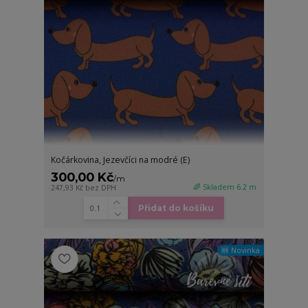
Kočárkovina, Jezevčíci na modré (E)
300,00 Kč
/
m
🌈 Skladem 6.2 m
247,93 Kč
bez DPH
Přidat do košíku
🆕 Novinka