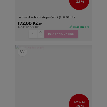
- 32 %
Jacquard Kohoutí stopa černá (E) 0,80m/ks
172,00 Kč
/
ks
🌈 Skladem 1 ks
142,15 Kč
bez DPH
Přidat do košíku
199,00 Kč
- 25 %