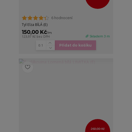
6 hodnocení
Tyl Elza BÍLÁ (E)
150,00 Kč
/
m
🌈 Skladem 3 m
123,97 Kč
bez DPH
Přidat do košíku
260,00 Kč