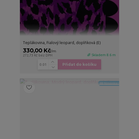
Teplákovina, Fialový leopard, doplňková (E)
330,00 Kč
/
m
🌈 Skladem 8.6 m
272,73 Kč
bez DPH
Přidat do košíku
🆕 Novinka