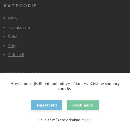
KATEGORIE
Látky
Teplákovina
Úplet
Silky
Softshell
INFORMACE
Abychom zajistili tvůj pohodový nákup využíváme soubory
Doprava zdarma od 1 800 Kč
cookie.
Obchodní podmínky
Nejčastější dotazy
Nastavení
Souhlasím
Blog
Souhlas můžete odmítnout
zde
.