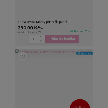
Teplákovina, Modrý příšerák, panel (E)
290,00 Kč
/
ks
🌈 Skladem 7 ks
239,67 Kč
bez DPH
Přidat do košíku
🆕 Novinka
297,00 Kč