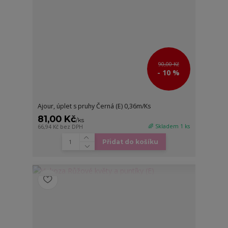
90,00 Kč
- 10 %
Ajour, úplet s pruhy Černá (E) 0,36m/Ks
81,00 Kč
/
ks
🌈 Skladem 1 ks
66,94 Kč
bez DPH
Přidat do košíku