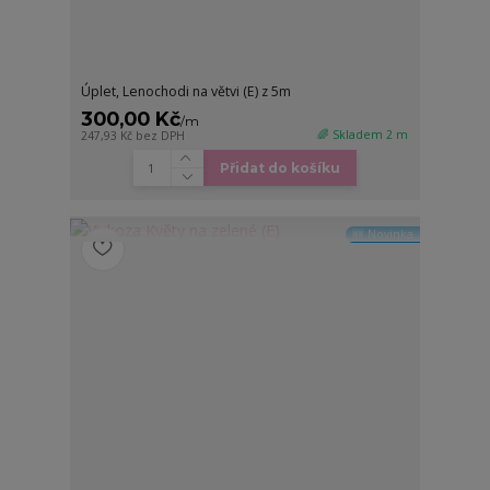
Úplet, Lenochodi na větvi (E) z 5m
300,00 Kč
/
m
🌈 Skladem 2 m
247,93 Kč
bez DPH
Přidat do košíku
🆕 Novinka