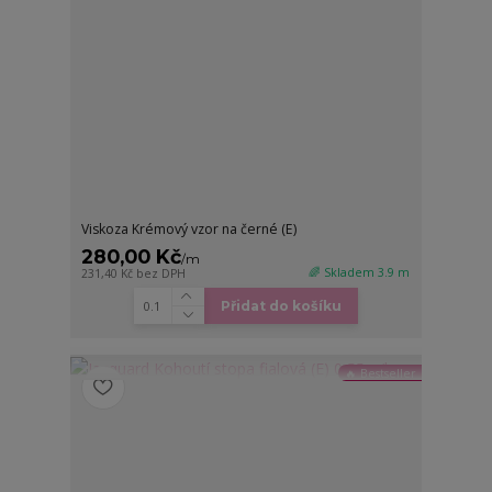
Viskoza Krémový vzor na černé (E)
280,00 Kč
/
m
🌈 Skladem 3.9 m
231,40 Kč
bez DPH
Přidat do košíku
🔥 Bestseller