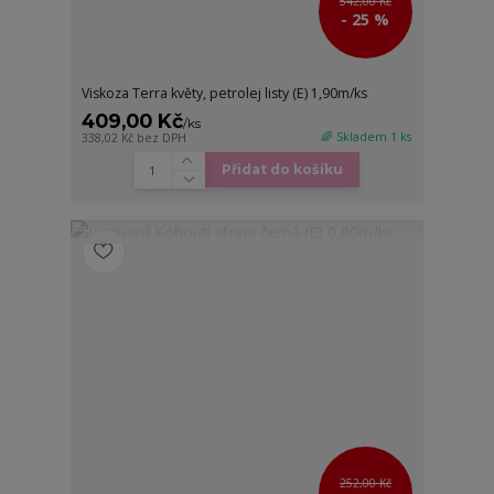
542,00 Kč
- 25 %
Viskoza Terra květy, petrolej listy (E) 1,90m/ks
409,00 Kč
/
ks
🌈 Skladem 1 ks
338,02 Kč
bez DPH
Přidat do košíku
252,00 Kč