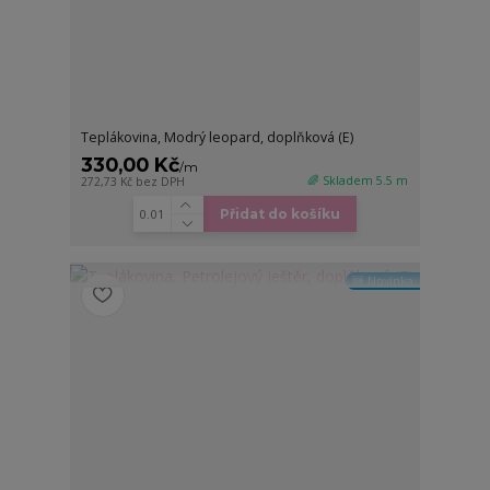
Teplákovina, Modrý leopard, doplňková (E)
330,00 Kč
/
m
🌈 Skladem 5.5 m
272,73 Kč
bez DPH
Přidat do košíku
🆕 Novinka