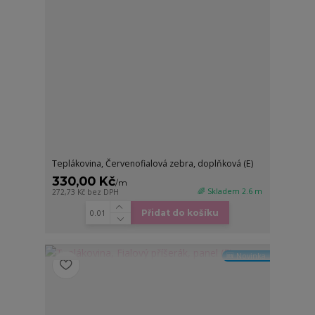
Teplákovina, Červenofialová zebra, doplňková (E)
330,00 Kč
/
m
🌈 Skladem 2.6 m
272,73 Kč
bez DPH
Přidat do košíku
🆕 Novinka