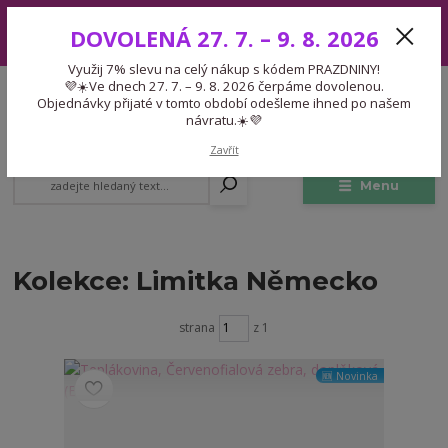
Využij 7% slevu na celý nákup s kódem PRAZDNINY! 💜☀️Ve dnech 27.
DOVOLENÁ 27. 7. – 9. 8. 2026
7. – 9. 8. 2026 čerpáme dovolenou. Objednávky přijaté v tomto období
odešleme ihned po našem návratu.☀️💜
Využij 7% slevu na celý nákup s kódem PRAZDNINY!
Expedice 775 866 913
💜☀️Ve dnech 27. 7. – 9. 8. 2026 čerpáme dovolenou.
CZK
Po-Čt 9-15:30 Pá 9-14:30 Pauza 13-13:45
Objednávky přijaté v tomto období odešleme ihned po našem
návratu.☀️💜
0
0,00 Kč
Zavřít
Menu
Kolekce: Limitka Německo
strana
z 1
🆕 Novinka