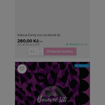
Viskoza Černý vzor na vínové (E)
280,00 Kč
/
m
🌈 Skladem 3.2 m
231,40 Kč
bez DPH
Přidat do košíku
🆕 Novinka