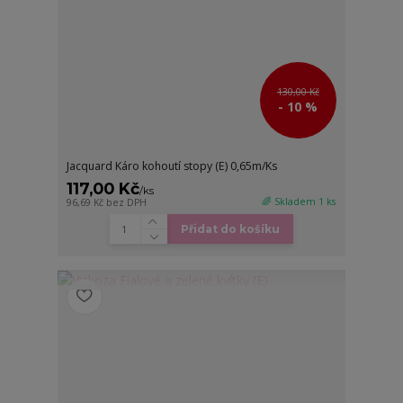
130,00 Kč
- 10 %
Jacquard Káro kohoutí stopy (E) 0,65m/Ks
117,00 Kč
/
ks
🌈 Skladem 1 ks
96,69 Kč
bez DPH
Přidat do košíku