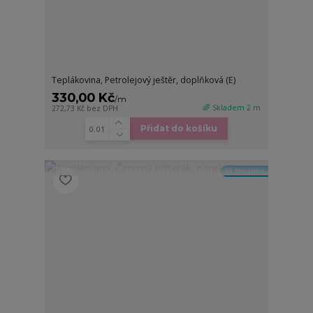
Teplákovina, Petrolejový ještěr, doplňková (E)
330,00 Kč
/
m
🌈 Skladem 2 m
272,73 Kč
bez DPH
Přidat do košíku
🆕 Novinka