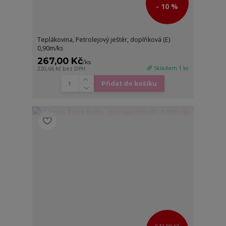
- 10 %
Teplákovina, Petrolejový ještěr, doplňková (E)
0,90m/ks
267,00 Kč
/
ks
🌈 Skladem 1 ks
220,66 Kč
bez DPH
Přidat do košíku