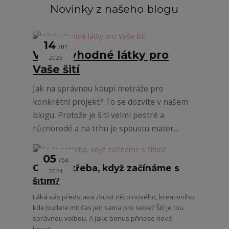
Novinky z našeho blogu
14
01
Výběr vhodné látky pro
2025
Vaše šití
Jak na správnou koupi metráže pro
konkrétní projekt? To se dozvíte v našem
blogu. Protože je šití velmi pestré a
různorodé a na trhu je spoustu mater...
05
04
Co je potřeba, když začínáme s
2024
šitím?
Láká vás představa zkusit něco nového, kreativního,
kde budete mít čas jen sama pro sebe? Šití je tou
správnou volbou. A jako bonus přinese nové
kousk...