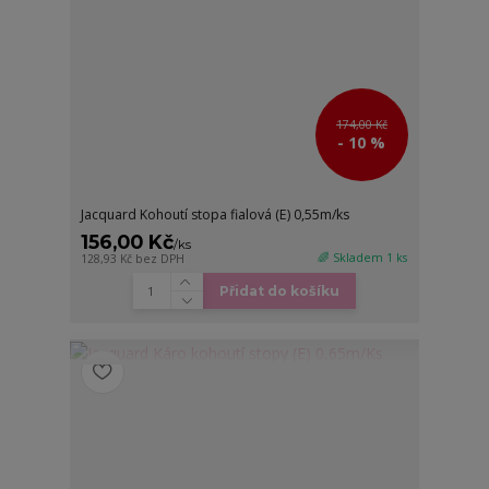
174,00 Kč
- 10 %
Jacquard Kohoutí stopa fialová (E) 0,55m/ks
156,00 Kč
/
ks
🌈 Skladem 1 ks
128,93 Kč
bez DPH
Přidat do košíku