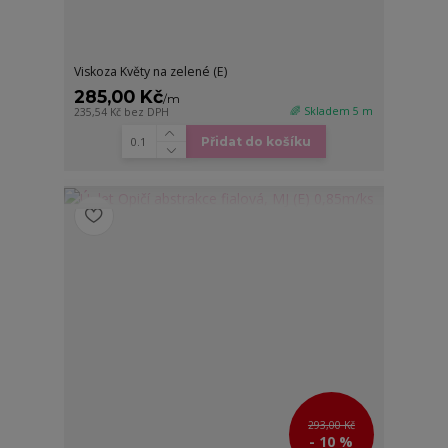
Viskoza Květy na zelené (E)
285,00 Kč
/
m
🌈 Skladem 5 m
235,54 Kč
bez DPH
Přidat do košíku
293,00 Kč
- 10 %