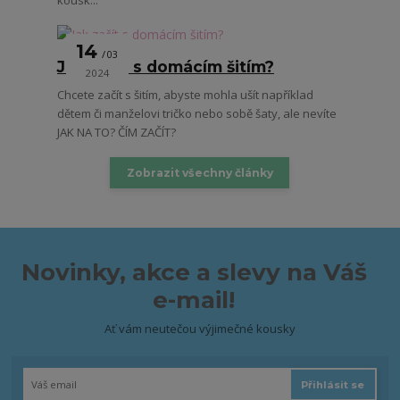
14
03
Jak začít s domácím šitím?
2024
Chcete začít s šitím, abyste mohla ušít například
dětem či manželovi tričko nebo sobě šaty, ale nevíte
JAK NA TO? ČÍM ZAČÍT?
Zobrazit všechny články
Novinky, akce a slevy na Váš
e-mail!
Ať vám neutečou výjimečné kousky
Přihlásit se