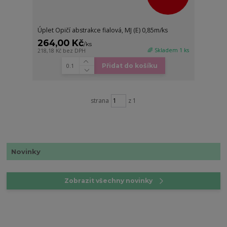
Úplet Opičí abstrakce fialová, MJ (E) 0,85m/ks
264,00 Kč
/
ks
🌈 Skladem 1 ks
218,18 Kč
bez DPH
Přidat do košíku
strana
z 1
Novinky
Zobrazit všechny novinky