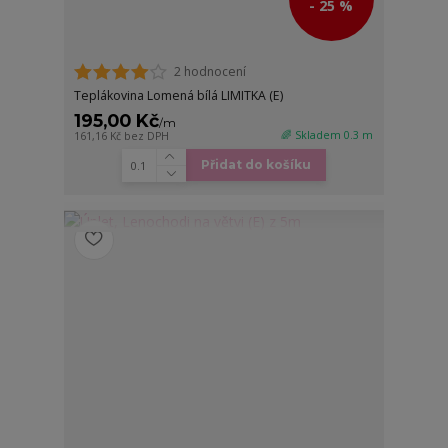
- 25 %
2 hodnocení
Teplákovina Lomená bílá LIMITKA (E)
195,00 Kč
/
m
🌈 Skladem 0.3 m
161,16 Kč
bez DPH
Přidat do košíku