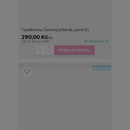
Teplákovina, Červený příšerák, panel (E)
290,00 Kč
/
ks
🌈 Skladem 5 ks
239,67 Kč
bez DPH
Přidat do košíku
🆕 Novinka