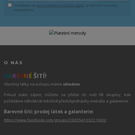
Souhlasím se
zpracováním osobních údajů
za účelem rozesílky
newsletteru.
O NÁS
B
A
R
E
V
N
É
ŠITÍ!
Všechny látky na eshopu máme
skladem
.
Pokud máte zájem, můžete se přidat do naší FB skupiny, kde
pořádáme několikrát měsíčně předobjednávky metráže a galanterie.
Barevné šití: prodej látek a galanterie:
https://www.facebook.com/groups/206554103227669/