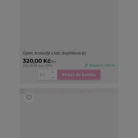
Úplet, Krokodýl v listí, doplňková (E)
320,00 Kč
/
m
🌈 Skladem 1.85 m
264,46 Kč
bez DPH
Přidat do košíku