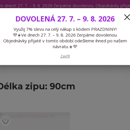
e dnech 27. 7. – 9. 8. 2026 čerpáme dovolenou. Objednávky přij
IKÁTY
BLOG
DOVOLENÁ 27. 7. – 9. 8. 2026
Expedice 775 866 913
Po-Čt 9-15
Využij 7% slevu na celý nákup s kódem PRAZDNINY!
💜☀️Ve dnech 27. 7. – 9. 8. 2026 čerpáme dovolenou.
Hledat
Objednávky přijaté v tomto období odešleme ihned po našem
návratu.☀️💜
Zavřít
GALANTERIE
PŘEDOBJEDNÁVKY
LÉTO
Délka zipu: 90cm