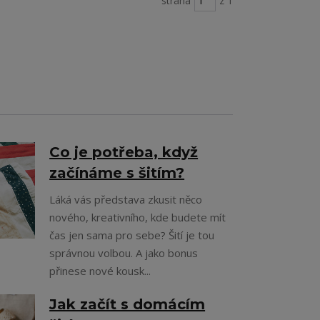
strana
z 1
Co je potřeba, když
začínáme s šitím?
Láká vás představa zkusit něco
nového, kreativního, kde budete mít
čas jen sama pro sebe? Šití je tou
správnou volbou. A jako bonus
přinese nové kousk...
Jak začít s domácím