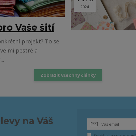
2024
ro Vaše šití
nkrétní projekt? To se
 velmi pestré a
..
Zobrazit všechny články
slevy na Váš
Souhlasím se
zpracová