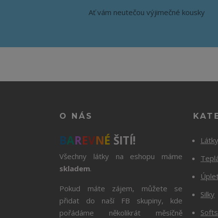
Ať vám neutečou výjimečné kousky
O NÁS
KAT
B
A
R
E
V
N
É
ŠITÍ!
Látk
Všechny látky na eshopu máme
Tepl
skladem
.
Úple
Pokud máte zájem, můžete se
Silky
přidat do naší FB skupiny, kde
Softs
pořádáme několikrát měsíčně