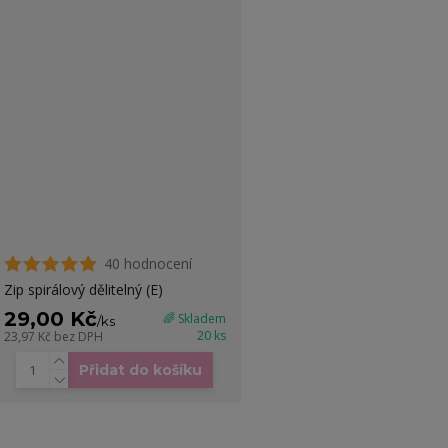
40 hodnocení
Zip spirálový dělitelný (E)
29,00 Kč
🌈 Skladem
/
ks
20 ks
23,97 Kč
bez DPH
Přidat do košíku