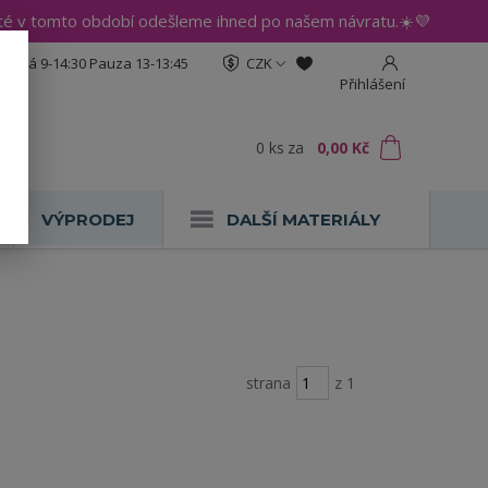
até v tomto období odešleme ihned po našem návratu.☀️💜
:30 Pá 9-14:30 Pauza 13-13:45
CZK
Přihlášení
0
ks
za
0,00 Kč
VÝPRODEJ
DALŠÍ MATERIÁLY
strana
z 1