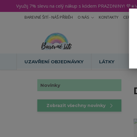
Využij 7% slevu na celý nákup s kódem PRAZDNINY! 💜☀️V
BAREVNÉ ŠITÍ - NÁŠ PŘÍBĚH
O NÁS
KONTAKTY
CERTIF
UZAVŘENÍ OBJEDNÁVKY
LÁTKY
Novinky
Zobrazit všechny novinky