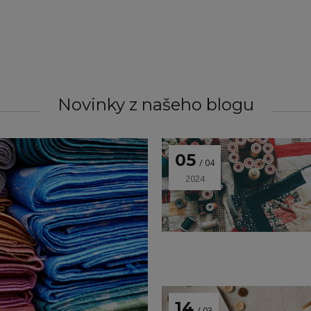
Novinky z našeho blogu
05
04
2024
14
03