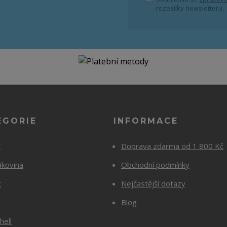
rozesílky newsletteru.
EGORIE
INFORMACE
y
Doprava zdarma od 1 800 Kč
ákovina
Obchodní podmínky
t
Nejčastější dotazy
Blog
hell