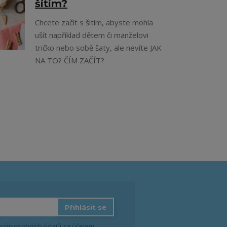
šitím?
Chcete začít s šitím, abyste mohla
ušít například dětem či manželovi
tričko nebo sobě šaty, ale nevíte JAK
NA TO? ČÍM ZAČÍT?
Přihlásit se
ním osobních údajů
za účelem