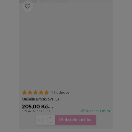
1 hodnocení
Mušelín Broskvová (E)
205,00 Kč
/
m
🌈 Skladem 1.05 m
169,42 Kč
bez DPH
Přidat do košíku