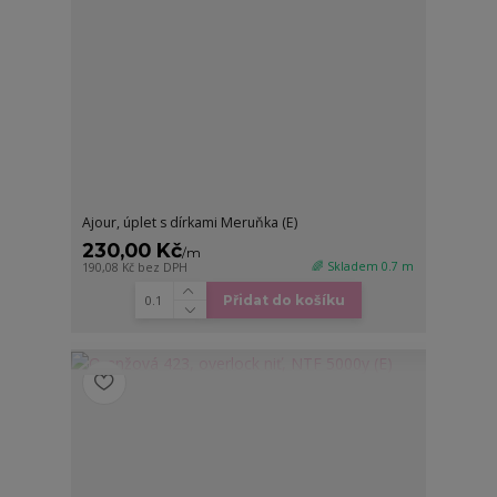
Ajour, úplet s dírkami Meruňka (E)
230,00 Kč
/
m
🌈 Skladem 0.7 m
190,08 Kč
bez DPH
Přidat do košíku