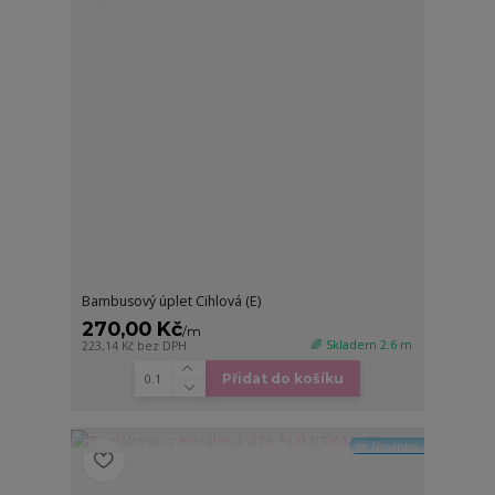
Bambusový úplet Cihlová (E)
270,00 Kč
/
m
🌈 Skladem 2.6 m
223,14 Kč
bez DPH
Přidat do košíku
🆕 Novinka