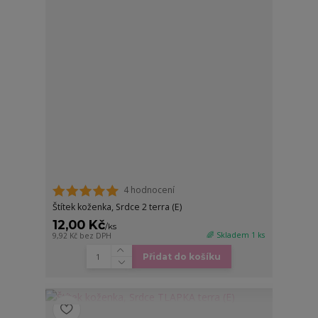
4 hodnocení
Štítek koženka, Srdce 2 terra (E)
12,00 Kč
/
ks
🌈 Skladem 1 ks
9,92 Kč
bez DPH
Přidat do košíku