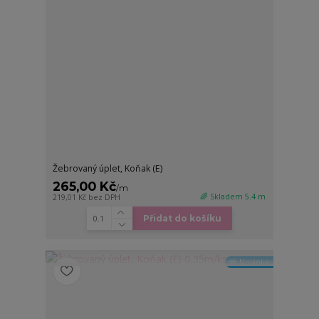
Žebrovaný úplet, Koňak (E)
265,00 Kč
/
m
🌈 Skladem 5.4 m
219,01 Kč
bez DPH
Přidat do košíku
🆕 Novinka