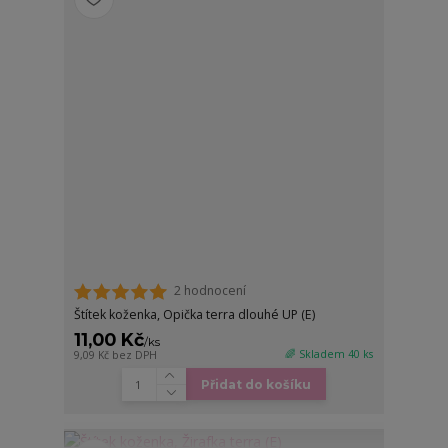
2 hodnocení
Štítek koženka, Opička terra dlouhé UP (E)
11,00 Kč
/
ks
🌈 Skladem 40 ks
9,09 Kč
bez DPH
Přidat do košíku