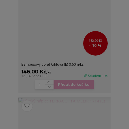
162,00 Kč
- 10 %
Bambusový úplet Cihlová (E) 0,60m/ks
146,00 Kč
/
ks
🌈 Skladem 1 ks
120,66 Kč
bez DPH
Přidat do košíku