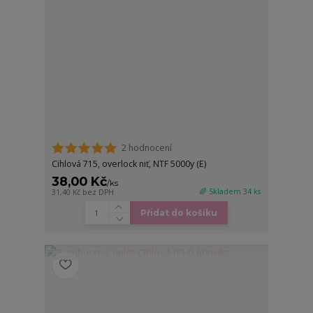
2 hodnocení
Cihlová 715, overlock niť, NTF 5000y (E)
38,00 Kč
/
ks
🌈 Skladem 34 ks
31,40 Kč
bez DPH
Přidat do košíku