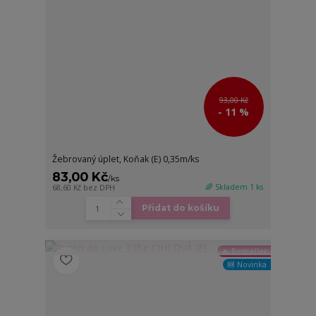
93,00 Kč
- 11 %
Žebrovaný úplet, Koňak (E) 0,35m/ks
83,00 Kč
/
ks
🌈 Skladem 1 ks
68,60 Kč
bez DPH
Přidat do košíku
🔥 Bestseller
🆕 Novinka