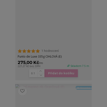
1 hodnocení
Punto de Luxe 335g CIHLOVÁ (E)
275,00 Kč
/
m
🌈 Skladem 7.5 m
227,27 Kč
bez DPH
Přidat do košíku
🆕 Novinka