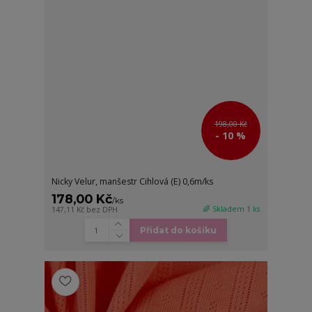
198,00 Kč
- 10 %
Nicky Velur, manšestr Cihlová (E) 0,6m/ks
178,00 Kč
/
ks
🌈 Skladem 1 ks
147,11 Kč
bez DPH
Přidat do košíku