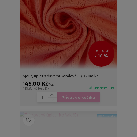
161,00 Kč
- 10 %
Ajour, úplet s dírkami Korálová (E) 0,70m/ks
145,00 Kč
/
ks
🌈 Skladem 1 ks
119,83 Kč
bez DPH
Přidat do košíku
🆕 Novinka