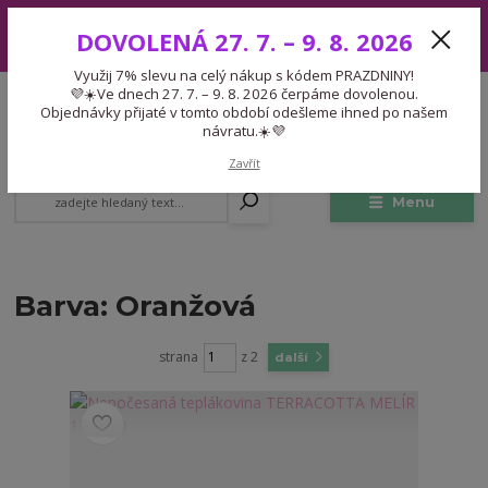
Využij 7% slevu na celý nákup s kódem PRAZDNINY! 💜☀️Ve dnech 27.
DOVOLENÁ 27. 7. – 9. 8. 2026
7. – 9. 8. 2026 čerpáme dovolenou. Objednávky přijaté v tomto období
odešleme ihned po našem návratu.☀️💜
Využij 7% slevu na celý nákup s kódem PRAZDNINY!
Expedice 775 866 913
💜☀️Ve dnech 27. 7. – 9. 8. 2026 čerpáme dovolenou.
CZK
Po-Čt 9-15:30 Pá 9-14:30 Pauza 13-13:45
Objednávky přijaté v tomto období odešleme ihned po našem
návratu.☀️💜
0
0,00 Kč
Zavřít
Menu
Barva: Oranžová
strana
z 2
další