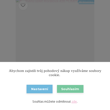
🆕 Novinka
Abychom zajistili tvůj pohodový nákup využíváme soubory
cookie.
Bavlněný úplet Korálová 426 *LIMITKA* (E)
240,00 Kč
/
m
🌈 Skladem 4.3 m
198,35 Kč
bez DPH
Nastavení
Souhlasím
Přidat do košíku
Souhlas můžete odmítnout
zde
.