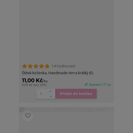
14 hodnocení
Štítek koženka, Handmade terra krátký (E)
11,00 Kč
/
ks
🌈 Skladem 77 ks
9,09 Kč
bez DPH
Přidat do košíku