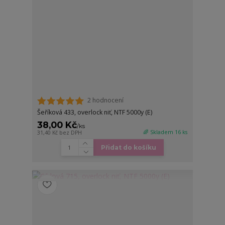
2 hodnocení
Šeříková 433, overlock niť, NTF 5000y (E)
38,00 Kč
/
ks
🌈 Skladem 16 ks
31,40 Kč
bez DPH
Přidat do košíku