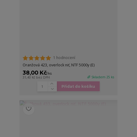
1 hodnocení
Oranžová 423, overlock niť, NTF 5000y (E)
38,00 Kč
/
ks
🌈 Skladem 25 ks
31,40 Kč
bez DPH
Přidat do košíku