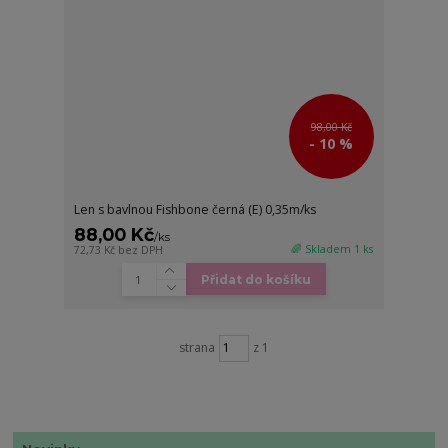
98,00 Kč
- 10 %
Len s bavlnou Fishbone černá (E) 0,35m/ks
88,00 Kč
/
ks
🌈 Skladem 1 ks
72,73 Kč
bez DPH
Přidat do košíku
strana
z 1