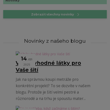
Novinky
Zobrazit všechny novinky
Novinky z našeho blogu
14
01
Výběr vhodné látky pro
2025
Vaše šití
Jak na správnou koupi metráže pro
konkrétní projekt? To se dozvíte v našem
blogu. Protože je šití velmi pestré a
různorodé a na trhu je spoustu mater...