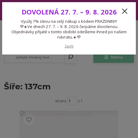
Využij 7% slevu na celý nákup s kódem PRAZDNINY! 💜☀️Ve dnech 27.
DOVOLENÁ 27. 7. – 9. 8. 2026
7. – 9. 8. 2026 čerpáme dovolenou. Objednávky přijaté v tomto období
odešleme ihned po našem návratu.☀️💜
Využij 7% slevu na celý nákup s kódem PRAZDNINY!
Expedice 775 866 913
💜☀️Ve dnech 27. 7. – 9. 8. 2026 čerpáme dovolenou.
CZK
Po-Čt 9-15:30 Pá 9-14:30 Pauza 13-13:45
Objednávky přijaté v tomto období odešleme ihned po našem
návratu.☀️💜
0
0,00 Kč
Zavřít
Menu
Šíře: 137cm
strana
z 1