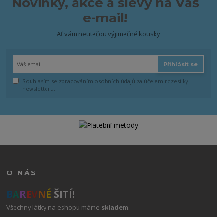
Novinky, akce a slevy na Váš
e-mail!
Ať vám neutečou výjimečné kousky
Přihlásit se
Souhlasím se
zpracováním osobních údajů
za účelem rozesílky
newsletteru.
O NÁS
B
A
R
E
V
N
É
ŠITÍ!
Všechny látky na eshopu máme
skladem
.