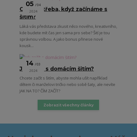
05
04
Co je potřeba, když začínáme s
2024
šitím?
Láká vás představa zkusit něco nového, kreativního,
kde budete mít čas jen sama pro sebe? Šití je tou
správnou volbou. A jako bonus přinese nové
kousk...
14
03
Jak začít s domácím šitím?
2024
Chcete začít s šitím, abyste mohla ušít například
dětem či manželovi tričko nebo sobě šaty, ale nevíte
JAK NA TO? ČÍM ZAČÍT?
Zobrazit všechny články