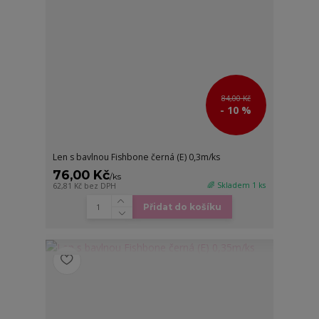
84,00 Kč
- 10 %
Len s bavlnou Fishbone černá (E) 0,3m/ks
76,00 Kč
/
ks
🌈 Skladem 1 ks
62,81 Kč
bez DPH
Přidat do košíku