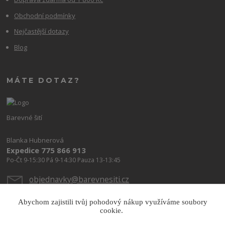
Obchodní podmínky
Nejčastější dotazy
Blog
MÁTE DOTAZ?
Barevné šití
Blanka Hubnerová
Expedice 775 866 913
Po-Čt 9-15:30 Pá 9-14:30 Pauza 13-13:45
objednavky@barevnesiti.cz
Abychom zajistili tvůj pohodový nákup využíváme soubory
cookie.