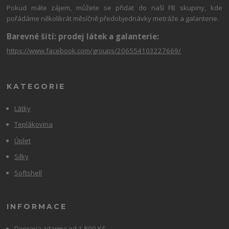
Pokud máte zájem, můžete se přidat do naší FB skupiny, kde
pořádáme několikrát měsíčně předobjednávky metráže a galanterie.
Barevné šití: prodej látek a galanterie:
https://www.facebook.com/groups/206554103227669/
KATEGORIE
Látky
Teplákovina
Úplet
Silky
Softshell
INFORMACE
Doprava zdarma od 1 800 Kč